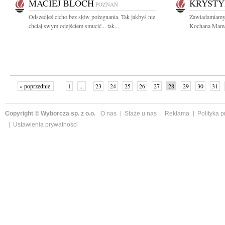
MACIEJ BLOCH
KRYSTY
POZNAŃ
Odszedłeś cicho bez słów pożegnania. Tak jakbyś nie
Zawiadamiamy, 
chciał swym odejściem smucić... tak...
Kochana Mama i
« poprzednie
1
...
23
24
25
26
27
28
29
30
31
»
Copyright © Wyborcza sp. z o.o.
O nas
Staże u nas
Reklama
Polityka 
Ustawienia prywatności