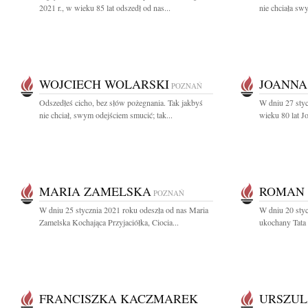
2021 r., w wieku 85 lat odszedł od nas...
nie chciała sw
WOJCIECH WOLARSKI
JOANNA
POZNAŃ
Odszedłeś cicho, bez słów pożegnania. Tak jakbyś
W dniu 27 styc
nie chciał, swym odejściem smucić; tak...
wieku 80 lat J
MARIA ZAMELSKA
ROMAN 
POZNAŃ
W dniu 25 stycznia 2021 roku odeszła od nas Maria
W dniu 20 styc
Zamelska Kochająca Przyjaciółka, Ciocia...
ukochany Tata
FRANCISZKA KACZMAREK
URSZUL