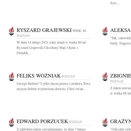
Syn,...
RYSZARD GRAJEWSKI
ALEKSA
WIEK: 86
POZNAŃ
"Tak, człowiek 
W dniu 14 lutego 2021 roku zmarł w wieku 86 lat
biedy. Najgorsze
Ryszard Grajewski Ukochany Mąż, Ojciec i
Dziadek...
FELIKS WOŹNIAK
ZBIGNI
POZNAŃ
POZNAŃ
George Herbert "I tylko dusza prawa i cnotliwa Trwa
Z żalem zawiad
niczym dobrze wytrawione drewno, Choć świat...
w wieku 88 lat
EDWARD PORZUCEK
GRAŻY
POZNAŃ
Z głębokim żalem zawiadamiamy, że dnia 7 lutego
"Odeszłaś cich