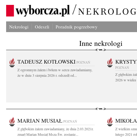
Nekrologi
Odeszli
Poradnik pogrzebowy
Inne nekrologi
TADEUSZ KOTŁOWSKI
KRYST
POZNAŃ
POZNAŃ
Z ogromnym żalem i bólem w sercu zawiadamiamy,
Z głębokim żal
że w dniu 3 sierpnia 2026 r. odszedł od...
2026 w wieku 9
MARIAN MUSIAŁ
MIKOŁA
POZNAŃ
Z głębokim żalem zawiadamiany, że dnia 2.03.2021r.
Z wielkim smu
zmarł Marian Musiał Msza Św. zostanie...
lutego 2021 ro