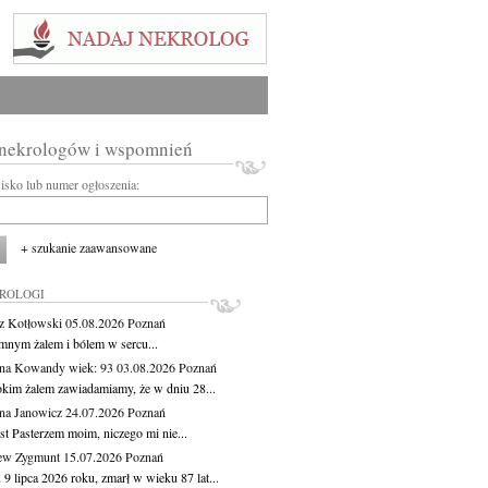
 nekrologów i wspomnień
wisko lub numer ogłoszenia:
+ szukanie zaawansowane
KROLOGI
z Kotłowski
05.08.2026
Poznań
mnym żalem i bólem w sercu...
yna Kowandy
wiek: 93
03.08.2026
Poznań
okim żalem zawiadamiamy, że w dniu 28...
na Janowicz
24.07.2026
Poznań
st Pasterzem moim, niczego mi nie...
ew Zygmunt
15.07.2026
Poznań
9 lipca 2026 roku, zmarł w wieku 87 lat...