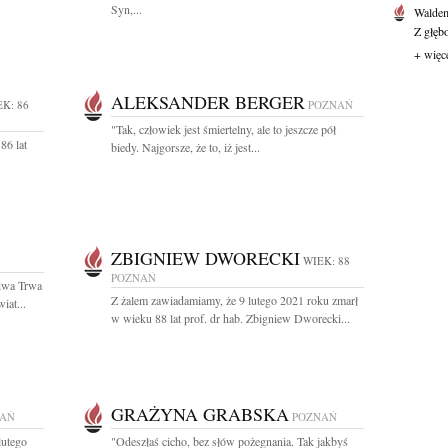
Syn,...
Waldem
Z głęb
+ więc
ALEKSANDER BERGER
K: 86
POZNAŃ
"Tak, człowiek jest śmiertelny, ale to jeszcze pół
86 lat
biedy. Najgorsze, że to, iż jest...
ZBIGNIEW DWORECKI
WIEK: 88
POZNAŃ
liwa Trwa
Z żalem zawiadamiamy, że 9 lutego 2021 roku zmarł
iat...
w wieku 88 lat prof. dr hab. Zbigniew Dworecki...
GRAŻYNA GRABSKA
AŃ
POZNAŃ
lutego
"Odeszłaś cicho, bez słów pożegnania. Tak jakbyś