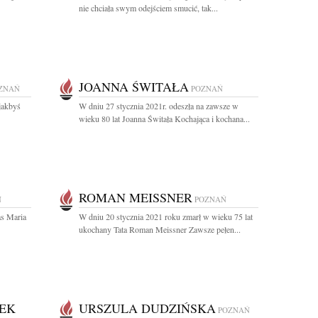
nie chciała swym odejściem smucić, tak...
JOANNA ŚWITAŁA
ZNAŃ
POZNAŃ
jakbyś
W dniu 27 stycznia 2021r. odeszła na zawsze w
wieku 80 lat Joanna Świtała Kochająca i kochana...
ROMAN MEISSNER
Ń
POZNAŃ
as Maria
W dniu 20 stycznia 2021 roku zmarł w wieku 75 lat
ukochany Tata Roman Meissner Zawsze pełen...
EK
URSZULA DUDZIŃSKA
POZNAŃ