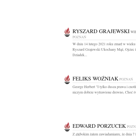
RYSZARD GRAJEWSKI
WIE
POZNAŃ
W dniu 14 lutego 2021 roku zmarł w wieku 
Ryszard Grajewski Ukochany Mąż, Ojciec i
Dziadek...
FELIKS WOŹNIAK
POZNAŃ
George Herbert "I tylko dusza prawa i cnot
niczym dobrze wytrawione drewno, Choć św
EDWARD PORZUCEK
POZN
Z głębokim żalem zawiadamiamy, że dnia 7 