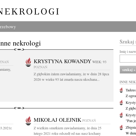
grzebowy
Inne nekrologi
Szukaj
Imię i naz
KRYSTYNA KOWANDY
ZNAŃ
WIEK: 93
POZNAŃ
amiamy,
Z głębokim żalem zawiadamiamy, że w dniu 28 lipca
2026 w wieku 93 lat zmarła nasza ukochana...
INNE NE
Tadeus
Z ogro
Kryst
Z głęb
Krysty
MIKOŁAJ OLEJNIK
POZNAŃ
"Pan je
Zbigni
03.2021r.
Z wielkim smutkiem zawiadamiamy, że dnia 25
W dniu 
lutego 2021 roku odszedł od nas nasz kochany