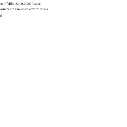
ar Pfeiffer
22.06.2026
Poznań
okim żalem zawiadamiamy, że dnia 7...
ej