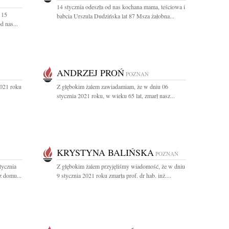
14 stycznia odeszła od nas kochana mama, teściowa i
 15
babcia Urszula Dudzińska lat 87 Msza żałobna...
d nas...
ANDRZEJ PROŃ
POZNAŃ
2021 roku
Z głębokim żalem zawiadamiam, że w dniu 06
stycznia 2021 roku, w wieku 65 lat, zmarł nasz...
KRYSTYNA BALIŃSKA
POZNAŃ
tycznia
Z głębokim żalem przyjęliśmy wiadomość, że w dniu
z domu...
9 stycznia 2021 roku zmarła prof. dr hab. inż....