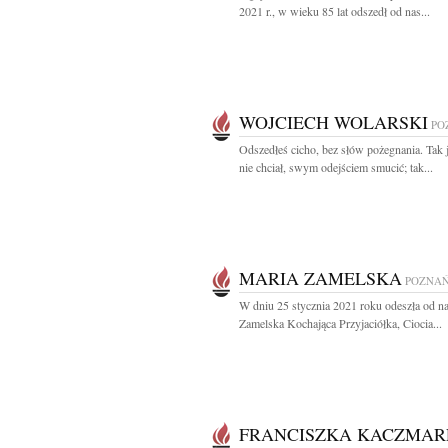
2021 r., w wieku 85 lat odszedł od nas...
WOJCIECH WOLARSKI
PO
Odszedłeś cicho, bez słów pożegnania. Tak 
nie chciał, swym odejściem smucić; tak...
MARIA ZAMELSKA
POZNA
W dniu 25 stycznia 2021 roku odeszła od n
Zamelska Kochająca Przyjaciółka, Ciocia...
FRANCISZKA KACZMAR