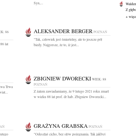
Syn,...
Waldem
Z głęb
+ więc
ALEKSANDER BERGER
K: 86
POZNAŃ
"Tak, człowiek jest śmiertelny, ale to jeszcze pół
86 lat
biedy. Najgorsze, że to, iż jest...
ZBIGNIEW DWORECKI
WIEK: 88
POZNAŃ
liwa Trwa
Z żalem zawiadamiamy, że 9 lutego 2021 roku zmarł
iat...
w wieku 88 lat prof. dr hab. Zbigniew Dworecki...
GRAŻYNA GRABSKA
AŃ
POZNAŃ
lutego
"Odeszłaś cicho, bez słów pożegnania. Tak jakbyś