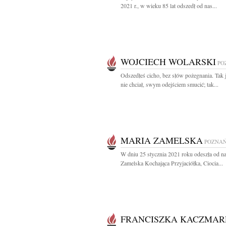
2021 r., w wieku 85 lat odszedł od nas...
WOJCIECH WOLARSKI
PO
Odszedłeś cicho, bez słów pożegnania. Tak 
nie chciał, swym odejściem smucić; tak...
MARIA ZAMELSKA
POZNA
W dniu 25 stycznia 2021 roku odeszła od n
Zamelska Kochająca Przyjaciółka, Ciocia...
FRANCISZKA KACZMAR