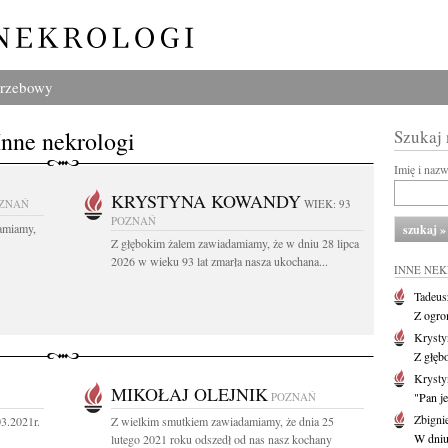
grzebowy
Inne nekrologi
Szukaj
Imię i naz
KRYSTYNA KOWANDY
ZNAŃ
WIEK: 93
POZNAŃ
amiamy,
Z głębokim żalem zawiadamiamy, że w dniu 28 lipca
2026 w wieku 93 lat zmarła nasza ukochana...
INNE NE
Tadeus
Z ogro
Kryst
Z głęb
Krysty
MIKOŁAJ OLEJNIK
POZNAŃ
"Pan je
Zbigni
03.2021r.
Z wielkim smutkiem zawiadamiamy, że dnia 25
W dniu 
lutego 2021 roku odszedł od nas nasz kochany