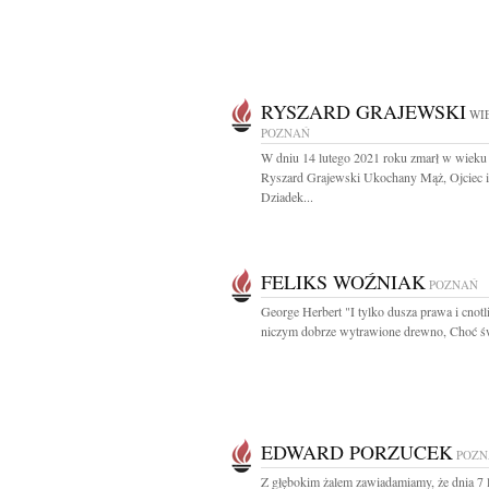
RYSZARD GRAJEWSKI
WIE
POZNAŃ
W dniu 14 lutego 2021 roku zmarł w wieku 
Ryszard Grajewski Ukochany Mąż, Ojciec i
Dziadek...
FELIKS WOŹNIAK
POZNAŃ
George Herbert "I tylko dusza prawa i cnot
niczym dobrze wytrawione drewno, Choć św
EDWARD PORZUCEK
POZN
Z głębokim żalem zawiadamiamy, że dnia 7 