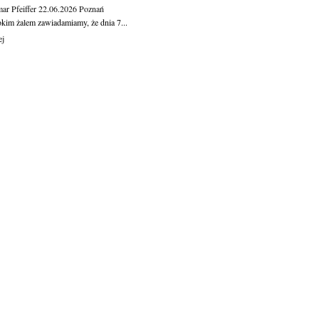
ar Pfeiffer
22.06.2026
Poznań
okim żalem zawiadamiamy, że dnia 7...
ej