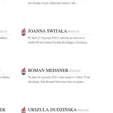
nie chciała swym odejściem smucić, tak...
JOANNA ŚWITAŁA
ZNAŃ
POZNAŃ
jakbyś
W dniu 27 stycznia 2021r. odeszła na zawsze w
wieku 80 lat Joanna Świtała Kochająca i kochana...
ROMAN MEISSNER
Ń
POZNAŃ
as Maria
W dniu 20 stycznia 2021 roku zmarł w wieku 75 lat
ukochany Tata Roman Meissner Zawsze pełen...
EK
URSZULA DUDZIŃSKA
POZNAŃ