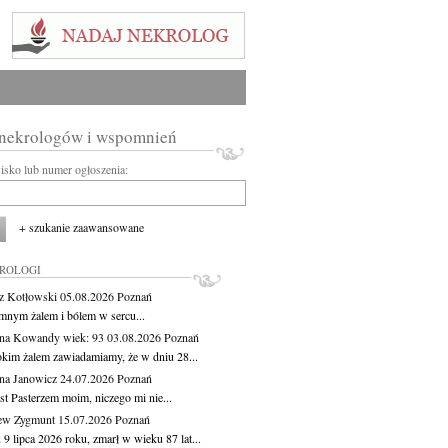
 nekrologów i wspomnień
wisko lub numer ogłoszenia:
+ szukanie zaawansowane
KROLOGI
z Kotłowski
05.08.2026
Poznań
mnym żalem i bólem w sercu...
yna Kowandy
wiek: 93
03.08.2026
Poznań
okim żalem zawiadamiamy, że w dniu 28...
na Janowicz
24.07.2026
Poznań
st Pasterzem moim, niczego mi nie...
ew Zygmunt
15.07.2026
Poznań
9 lipca 2026 roku, zmarł w wieku 87 lat...