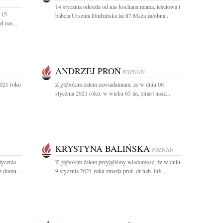
14 stycznia odeszła od nas kochana mama, teściowa i
 15
babcia Urszula Dudzińska lat 87 Msza żałobna...
d nas...
ANDRZEJ PROŃ
POZNAŃ
2021 roku
Z głębokim żalem zawiadamiam, że w dniu 06
stycznia 2021 roku, w wieku 65 lat, zmarł nasz...
KRYSTYNA BALIŃSKA
POZNAŃ
tycznia
Z głębokim żalem przyjęliśmy wiadomość, że w dniu
z domu...
9 stycznia 2021 roku zmarła prof. dr hab. inż....