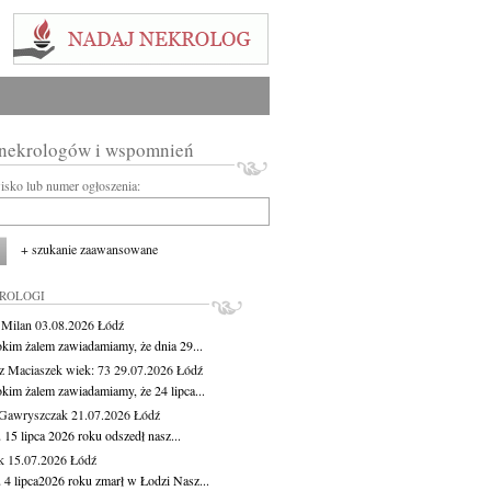
 nekrologów i wspomnień
wisko lub numer ogłoszenia:
+ szukanie zaawansowane
KROLOGI
 Milan
03.08.2026
Łódź
okim żalem zawiadamiamy, że dnia 29...
z Maciaszek
wiek: 73
29.07.2026
Łódź
okim żalem zawiadamiamy, że 24 lipca...
Gawryszczak
21.07.2026
Łódź
15 lipca 2026 roku odszedł nasz...
k
15.07.2026
Łódź
 4 lipca2026 roku zmarł w Łodzi Nasz...