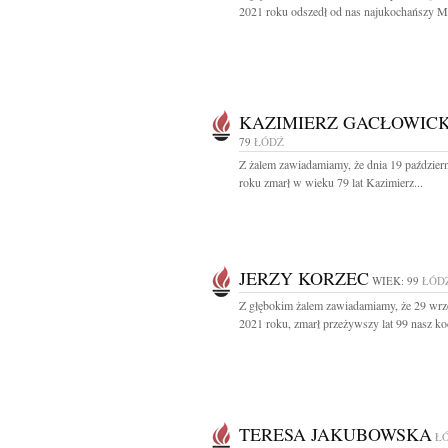
2021 roku odszedł od nas najukochańszy Mą
KAZIMIERZ GACŁOWICK
79
ŁÓDŹ
Z żalem zawiadamiamy, że dnia 19 paździer
roku zmarł w wieku 79 lat Kazimierz...
JERZY KORZEC
WIEK: 99
ŁÓD
Z głębokim żalem zawiadamiamy, że 29 wrz
2021 roku, zmarł przeżywszy lat 99 nasz ko
TERESA JAKUBOWSKA
Ł