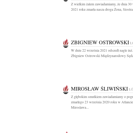
Z wielkim żalem zawiadamiamy, że dnia 30 
2021 roku zmarła nasza droga Żona, Siostra,
ZBIGNIEW OSTROWSKI
Ł
W dniu 22 września 2021 odszedł nagle inż.
Zbigniew Ostrowski Międzynarodowy Sędzi
MIROSŁAW ŚLIWIŃSKI
Ł
Z głębokim smutkiem zawiadamiamy o pogr
zmarłego 23 września 2020 roku w Atlancie
Mirosława...