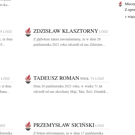
Mieczy
wska...
Z ogro
+ więc
ZDZISŁAW KLASZTORNY
85
ŁÓDŹ
ŁÓDŹ
, że dnia
Z głębokim żalem zawiadamiamy, że w dniu 28
5...
października 2021 roku odszedł od nas Zdzisław...
TADEUSZ ROMAN
ŁÓDŹ
WIEK: 71
ŁÓDŹ
 iż dnia
Dnia 20 października 2021 roku, w wieku 71 lat
hana...
odszedł od nas ukochany Mąż, Tata, Teść, Dziadek...
PRZEMYSŁAW SICIŃSKI
ÓDŹ
ŁÓDŹ
ziernika
Z bólem informujemy, że w dniu 17 października