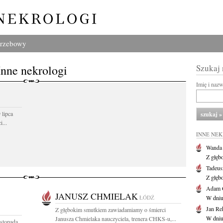
grzebowy
Inne nekrologi
Szukaj
Imię i naz
 lipca
...
INNE NE
Wanda
Z głęb
Tadeus
Z głęb
Adam 
JANUSZ CHMIELAK
ŁÓDŹ
W dniu 
Jan Re
Z głębokim smutkiem zawiadamiamy o śmierci
W dniu
Janusza Chmielaka nauczyciela, trenera CHKS-u,...
istopada