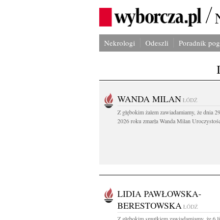
Nekrologi
Odeszli
Poradnik po
WANDA MILAN
ŁÓDŹ
Z głębokim żalem zawiadamiamy, że dnia 29
2026 roku zmarła Wanda Milan Uroczystości
LIDIA PAWŁOWSKA-
BERESTOWSKA
ŁÓDŹ
Z głębokim smutkiem zawiadamiamy, że 6 l