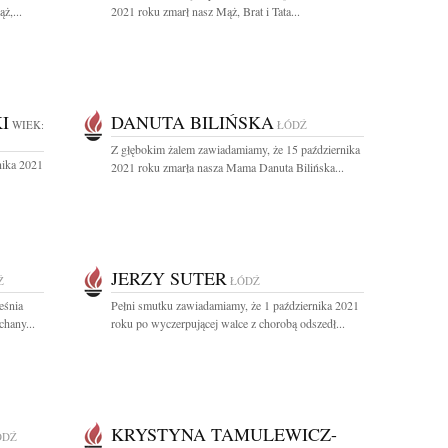
ż,...
2021 roku zmarł nasz Mąż, Brat i Tata...
I
DANUTA BILIŃSKA
WIEK:
ŁÓDŹ
Z głębokim żalem zawiadamiamy, że 15 października
nika 2021
2021 roku zmarła nasza Mama Danuta Bilińska...
JERZY SUTER
Ź
ŁÓDŹ
eśnia
Pełni smutku zawiadamiamy, że 1 października 2021
chany...
roku po wyczerpującej walce z chorobą odszedł...
KRYSTYNA TAMULEWICZ-
ÓDŹ