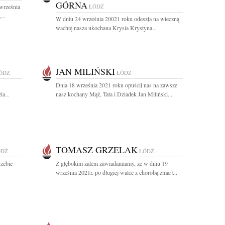
GÓRNA
września
ŁÓDŹ
...
W dniu 24 września 20021 roku odeszła na wieczną
wachtę nasza ukochana Krysia Krystyna...
JAN MILIŃSKI
ÓDŹ
ŁÓDŹ
Dnia 18 września 2021 roku opuścił nas na zawsze
a...
nasz kochany Mąż, Tata i Dziadek Jan Miliński...
TOMASZ GRZELAK
ÓDŹ
ŁÓDŹ
zebie
Z głębokim żalem zawiadamiamy, że w dniu 19
września 2021r. po długiej walce z chorobą zmarł...