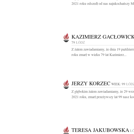
2021 roku odszedł od nas najukochańszy Mą
KAZIMIERZ GACŁOWICK
79
ŁÓDŹ
Z żalem zawiadamiamy, że dnia 19 paździer
roku zmarł w wieku 79 lat Kazimierz...
JERZY KORZEC
WIEK: 99
ŁÓD
Z głębokim żalem zawiadamiamy, że 29 wrz
2021 roku, zmarł przeżywszy lat 99 nasz ko
TERESA JAKUBOWSKA
Ł