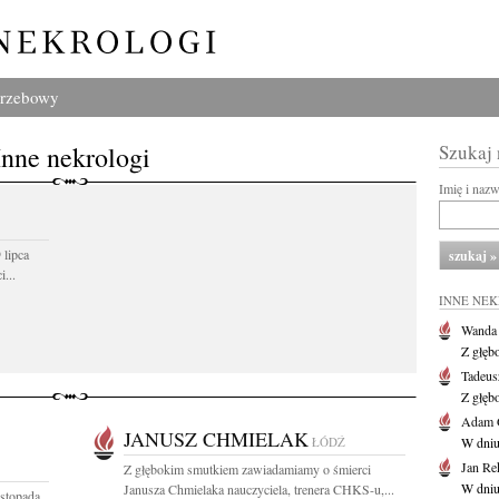
grzebowy
Inne nekrologi
Szukaj
Imię i naz
 lipca
...
INNE NE
Wanda
Z głęb
Tadeus
Z głęb
Adam 
JANUSZ CHMIELAK
ŁÓDŹ
W dniu 
Jan Re
Z głębokim smutkiem zawiadamiamy o śmierci
W dniu
Janusza Chmielaka nauczyciela, trenera CHKS-u,...
istopada