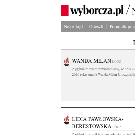
Nekrologi
Odeszli
Poradnik po
WANDA MILAN
ŁÓDŹ
Z głębokim żalem zawiadamiamy, że dnia 29
2026 roku zmarła Wanda Milan Uroczystości
LIDIA PAWŁOWSKA-
BERESTOWSKA
ŁÓDŹ
Z głębokim smutkiem zawiadamiamy, że 6 l