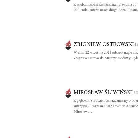
Z wielkim żalem zawiadamiamy, że dnia 30 
2021 roku zmarła nasza droga Żona, Siostra,
ZBIGNIEW OSTROWSKI
Ł
W dniu 22 września 2021 odszedł nagle inż.
Zbigniew Ostrowski Międzynarodowy Sędzi
MIROSŁAW ŚLIWIŃSKI
Ł
Z głębokim smutkiem zawiadamiamy o pogr
zmarłego 23 września 2020 roku w Atlancie
Mirosława...