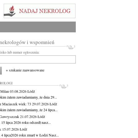
 nekrologów i wspomnień
wisko lub numer ogłoszenia:
+ szukanie zaawansowane
KROLOGI
 Milan
03.08.2026
Łódź
okim żalem zawiadamiamy, że dnia 29...
z Maciaszek
wiek: 73
29.07.2026
Łódź
okim żalem zawiadamiamy, że 24 lipca...
Gawryszczak
21.07.2026
Łódź
15 lipca 2026 roku odszedł nasz...
k
15.07.2026
Łódź
 4 lipca2026 roku zmarł w Łodzi Nasz...