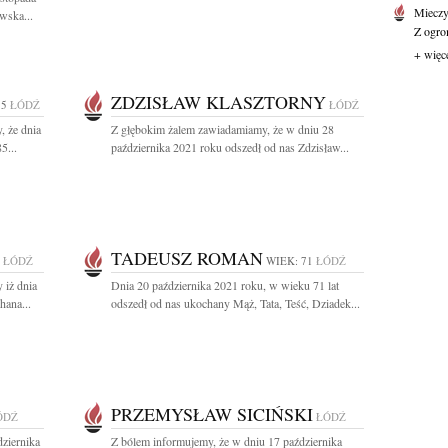
Mieczy
wska...
Z ogro
+ więc
ZDZISŁAW KLASZTORNY
85
ŁÓDŹ
ŁÓDŹ
, że dnia
Z głębokim żalem zawiadamiamy, że w dniu 28
5...
października 2021 roku odszedł od nas Zdzisław...
TADEUSZ ROMAN
ŁÓDŹ
WIEK: 71
ŁÓDŹ
 iż dnia
Dnia 20 października 2021 roku, w wieku 71 lat
hana...
odszedł od nas ukochany Mąż, Tata, Teść, Dziadek...
PRZEMYSŁAW SICIŃSKI
ÓDŹ
ŁÓDŹ
ziernika
Z bólem informujemy, że w dniu 17 października