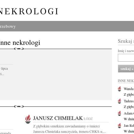
grzebowy
Inne nekrologi
Szukaj
Imię i naz
 lipca
...
INNE NE
Wanda
Z głęb
Tadeus
Z głęb
Adam 
JANUSZ CHMIELAK
ŁÓDŹ
W dniu 
Jan Re
Z głębokim smutkiem zawiadamiamy o śmierci
W dniu
Janusza Chmielaka nauczyciela, trenera CHKS-u,...
istopada