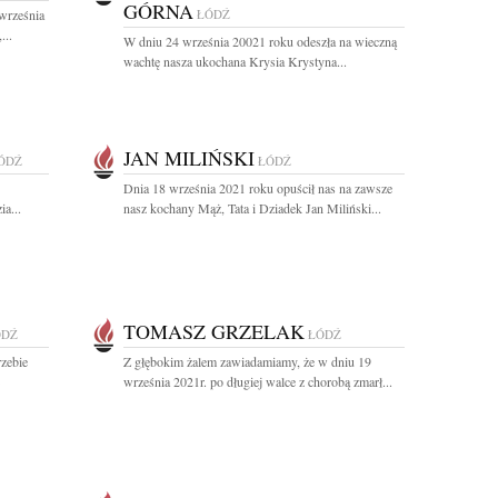
GÓRNA
września
ŁÓDŹ
...
W dniu 24 września 20021 roku odeszła na wieczną
wachtę nasza ukochana Krysia Krystyna...
JAN MILIŃSKI
ÓDŹ
ŁÓDŹ
Dnia 18 września 2021 roku opuścił nas na zawsze
a...
nasz kochany Mąż, Tata i Dziadek Jan Miliński...
TOMASZ GRZELAK
ÓDŹ
ŁÓDŹ
zebie
Z głębokim żalem zawiadamiamy, że w dniu 19
września 2021r. po długiej walce z chorobą zmarł...