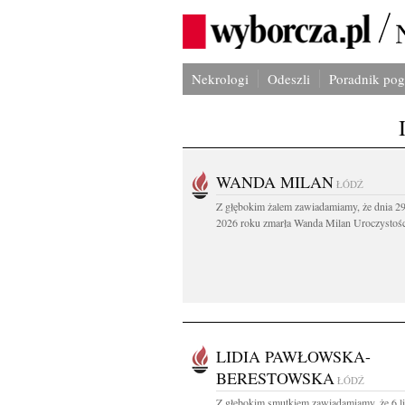
Nekrologi
Odeszli
Poradnik po
WANDA MILAN
ŁÓDŹ
Z głębokim żalem zawiadamiamy, że dnia 29
2026 roku zmarła Wanda Milan Uroczystości
LIDIA PAWŁOWSKA-
BERESTOWSKA
ŁÓDŹ
Z głębokim smutkiem zawiadamiamy, że 6 l