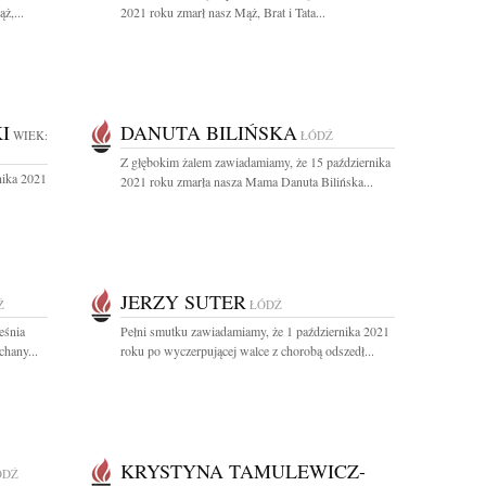
ż,...
2021 roku zmarł nasz Mąż, Brat i Tata...
I
DANUTA BILIŃSKA
WIEK:
ŁÓDŹ
Z głębokim żalem zawiadamiamy, że 15 października
nika 2021
2021 roku zmarła nasza Mama Danuta Bilińska...
JERZY SUTER
Ź
ŁÓDŹ
eśnia
Pełni smutku zawiadamiamy, że 1 października 2021
chany...
roku po wyczerpującej walce z chorobą odszedł...
KRYSTYNA TAMULEWICZ-
ÓDŹ