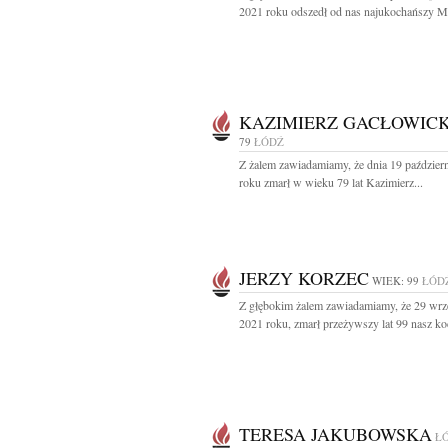
2021 roku odszedł od nas najukochańszy Mą
KAZIMIERZ GACŁOWICK
79
ŁÓDŹ
Z żalem zawiadamiamy, że dnia 19 paździer
roku zmarł w wieku 79 lat Kazimierz...
JERZY KORZEC
WIEK: 99
ŁÓD
Z głębokim żalem zawiadamiamy, że 29 wrz
2021 roku, zmarł przeżywszy lat 99 nasz ko
TERESA JAKUBOWSKA
Ł