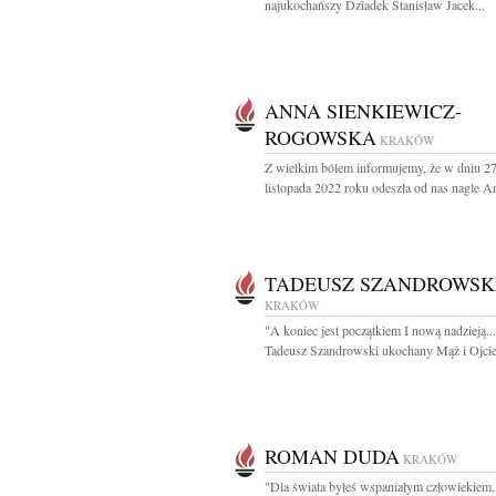
najukochańszy Dziadek Stanisław Jacek...
ANNA SIENKIEWICZ-
ROGOWSKA
KRAKÓW
Z wielkim bólem informujemy, że w dniu 2
listopada 2022 roku odeszła od nas nagle An
TADEUSZ SZANDROWSK
KRAKÓW
"A koniec jest początkiem I nową nadzieją...
Tadeusz Szandrowski ukochany Mąż i Ojciec
ROMAN DUDA
KRAKÓW
"Dla świata byłeś wspaniałym człowiekiem,