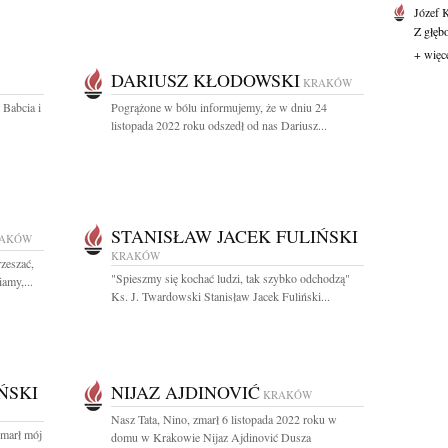
Józef 
Z głęb
+ więc
DARIUSZ KŁODOWSKI
KRAKÓW
Babcia i
Pogrążone w bólu informujemy, że w dniu 24
listopada 2022 roku odszedł od nas Dariusz...
STANISŁAW JACEK FULIŃSKI
AKÓW
KRAKÓW
zeszać,
"Spieszmy się kochać ludzi, tak szybko odchodzą"
amy,...
Ks. J. Twardowski Stanisław Jacek Fuliński...
ŃSKI
NIJAZ AJDINOVIĆ
KRAKÓW
Nasz Tata, Nino, zmarł 6 listopada 2022 roku w
zmarł mój
domu w Krakowie Nijaz Ajdinović Dusza