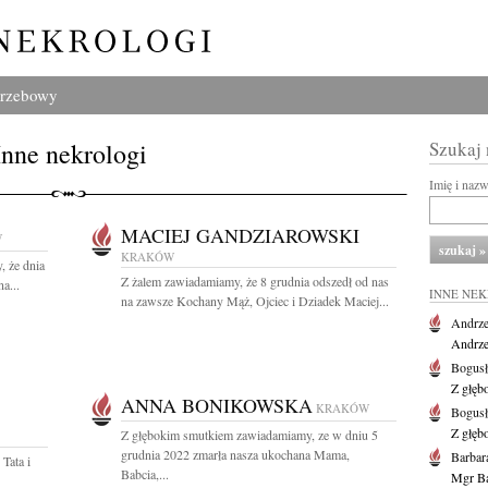
grzebowy
Inne nekrologi
Szukaj
Imię i naz
MACIEJ GANDZIAROWSKI
W
KRAKÓW
, że dnia
Z żalem zawiadamiamy, że 8 grudnia odszedł od nas
a...
INNE NE
na zawsze Kochany Mąż, Ojciec i Dziadek Maciej...
Andrze
Andrzej
Bogus
Z głęb
ANNA BONIKOWSKA
KRAKÓW
Bogus
Z głęb
Z głębokim smutkiem zawiadamiamy, ze w dniu 5
grudnia 2022 zmarła nasza ukochana Mama,
Barbar
Tata i
Babcia,...
Mgr Ba