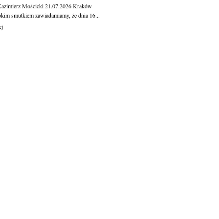
Kazimierz Mościcki
21.07.2026
Kraków
okim smutkiem zawiadamiamy, że dnia 16...
ej