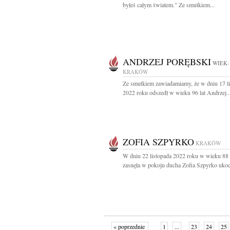
byłeś całym światem." Ze smutkiem...
ANDRZEJ PORĘBSKI
WIEK:
KRAKÓW
Ze smutkiem zawiadamiamy, że w dniu 17 l
2022 roku odszedł w wieku 96 lat Andrzej..
ZOFIA SZPYRKO
KRAKÓW
W dniu 22 listopada 2022 roku w wieku 88 
zasnęła w pokoju ducha Zofia Szpyrko ukoc
« poprzednie
1
...
23
24
25