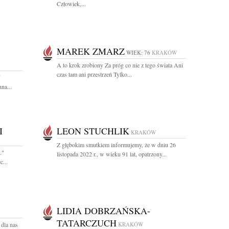
Człowiek,...
MAREK ZMARZ
WIEK: 76
KRAKÓW
A to krok zrobiony Za próg co nie z tego świata Ani
czas tam ani przestrzeń Tylko...
7
na...
I
LEON STUCHLIK
KRAKÓW
Z głębokim smutkiem informujemy, że w dniu 26
."
listopada 2022 r., w wieku 91 lat, opatrzony...
...
LIDIA DOBRZAŃSKA-
TATARCZUCH
 dla nas
KRAKÓW