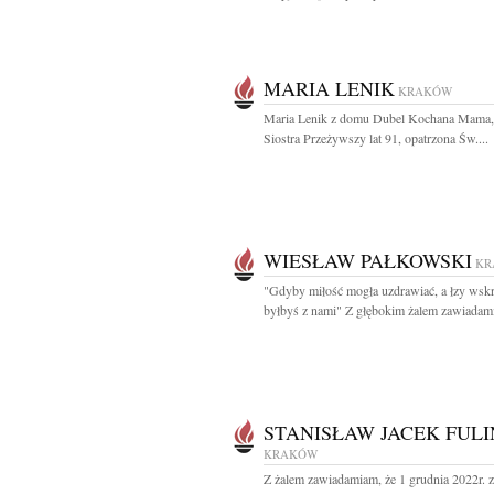
MARIA LENIK
KRAKÓW
Maria Lenik z domu Dubel Kochana Mama, 
Siostra Przeżywszy lat 91, opatrzona Św....
WIESŁAW PAŁKOWSKI
KR
"Gdyby miłość mogła uzdrawiać, a łzy wskr
byłbyś z nami" Z głębokim żalem zawiadami
STANISŁAW JACEK FULI
KRAKÓW
Z żalem zawiadamiam, że 1 grudnia 2022r. 