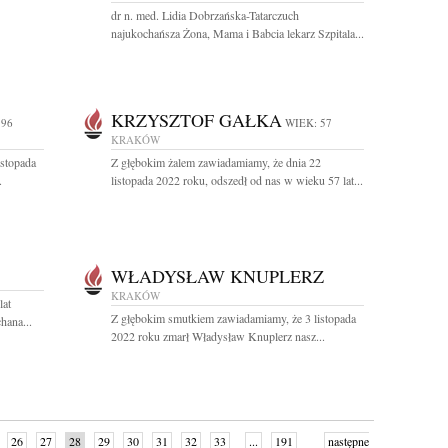
dr n. med. Lidia Dobrzańska-Tatarczuch
najukochańsza Żona, Mama i Babcia lekarz Szpitala...
KRZYSZTOF GAŁKA
 96
WIEK: 57
KRAKÓW
istopada
Z głębokim żalem zawiadamiamy, że dnia 22
.
listopada 2022 roku, odszedł od nas w wieku 57 lat...
WŁADYSŁAW KNUPLERZ
KRAKÓW
lat
Z głębokim smutkiem zawiadamiamy, że 3 listopada
hana...
2022 roku zmarł Władysław Knuplerz nasz...
26
27
28
29
30
31
32
33
...
191
następne