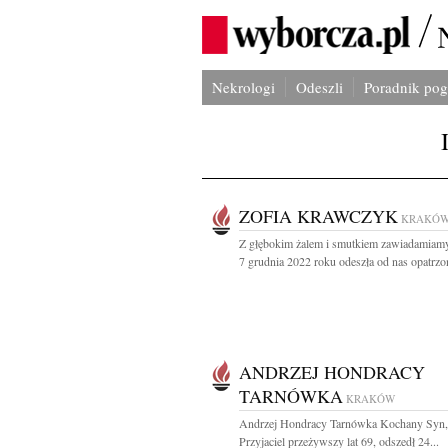
Nekrologi
Odeszli
Poradnik po
ZOFIA KRAWCZYK
KRAKÓ
Z głębokim żalem i smutkiem zawiadamiamy
7 grudnia 2022 roku odeszła od nas opatrzon
ANDRZEJ HONDRACY
TARNÓWKA
KRAKÓW
Andrzej Hondracy Tarnówka Kochany Syn, 
Przyjaciel przeżywszy lat 69, odszedł 24...