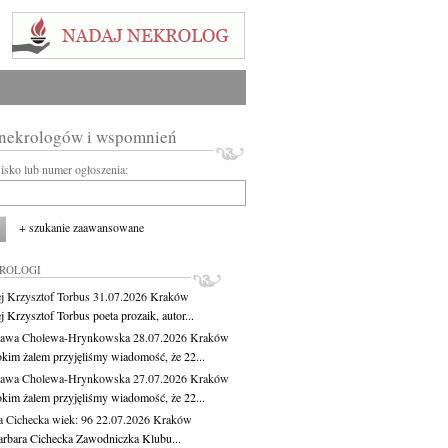
 nekrologów i wspomnień
wisko lub numer ogłoszenia:
+ szukanie zaawansowane
KROLOGI
j Krzysztof Torbus
31.07.2026
Kraków
 Krzysztof Torbus poeta prozaik, autor...
ława Cholewa-Hrynkowska
28.07.2026
Kraków
okim żalem przyjęliśmy wiadomość, że 22...
ława Cholewa-Hrynkowska
27.07.2026
Kraków
okim żalem przyjęliśmy wiadomość, że 22...
a Cichecka
wiek: 96
22.07.2026
Kraków
rbara Cichecka Zawodniczka Klubu...