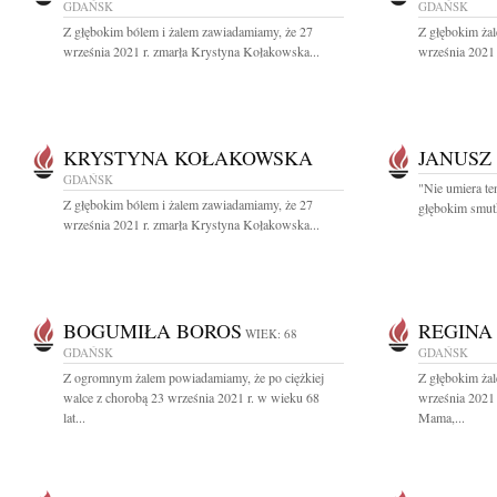
GDAŃSK
GDAŃSK
Z głębokim bólem i żalem zawiadamiamy, że 27
Z głębokim ża
września 2021 r. zmarła Krystyna Kołakowska...
września 2021 
KRYSTYNA KOŁAKOWSKA
JANUSZ
GDAŃSK
"Nie umiera te
Z głębokim bólem i żalem zawiadamiamy, że 27
głębokim smutk
września 2021 r. zmarła Krystyna Kołakowska...
BOGUMIŁA BOROS
REGINA
WIEK: 68
GDAŃSK
GDAŃSK
Z ogromnym żalem powiadamiamy, że po ciężkiej
Z głębokim ża
walce z chorobą 23 września 2021 r. w wieku 68
września 2021 
lat...
Mama,...