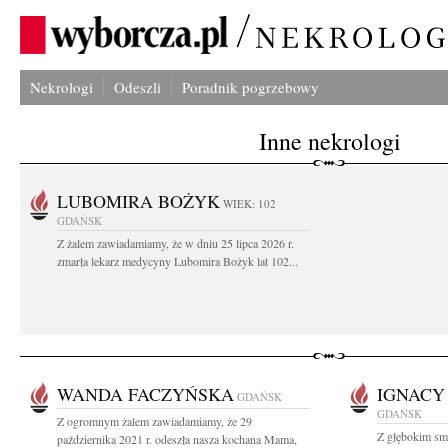
Nekrologi
Odeszli
Poradnik pogrzebowy
Inne nekrologi
LUBOMIRA BOŻYK
WIEK: 102
GDAŃSK
Z żalem zawiadamiamy, że w dniu 25 lipca 2026 r.
zmarła lekarz medycyny Lubomira Bożyk lat 102...
WANDA FACZYŃSKA
IGNACY
GDAŃSK
GDAŃSK
Z ogromnym żalem zawiadamiamy, że 29
Z głębokim sm
października 2021 r. odeszła nasza kochana Mama,