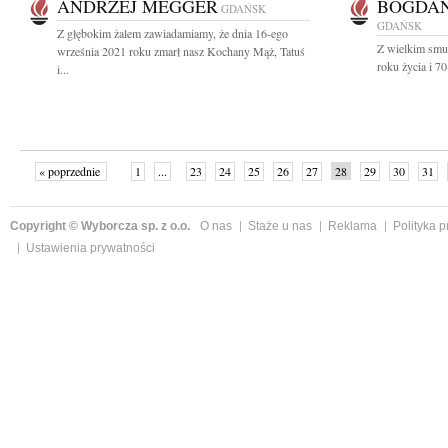
ANDRZEJ MEGGER
BOGDAN
GDAŃSK
GDAŃSK
Z głębokim żalem zawiadamiamy, że dnia 16-ego
Z wielkim smu
września 2021 roku zmarł nasz Kochany Mąż, Tatuś
roku życia i 7
i...
« poprzednie
1
...
23
24
25
26
27
28
29
30
31
»
Copyright © Wyborcza sp. z o.o.
O nas
Staże u nas
Reklama
Polityka 
Ustawienia prywatności