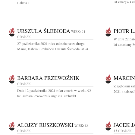
lat zmarł w Gd
Babcia i...
URSZULA ŚLEBIODA
PIOTR L
WIEK: 94
GDAŃSK
W dniu 22 paźd
27 października 2021 roku odeszła nasza droga
lat ukochany Mą
Mama, Babcia i Prababcia Urszula Ślebioda lat 94...
BARBARA PRZEWOŹNIK
MARCIN
GDAŃSK
Z głębokim ża
Dnia 12 października 2021 roku zmarła w wieku 92
2021 r. odszed
lat Barbara Przewoźnik mgr inż. architekt...
ALOJZY RUSZKOWSKI
JACEK 
WIEK: 86
GDAŃSK
43
GDAŃSK