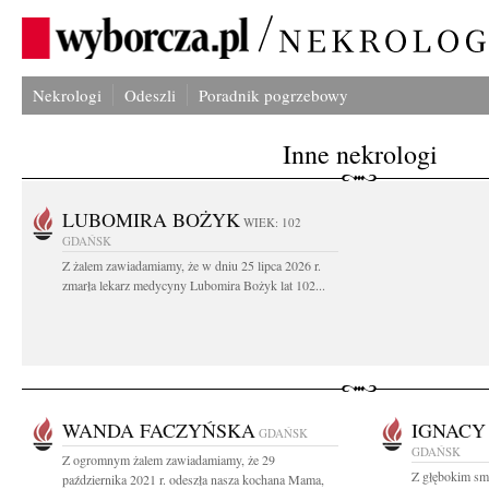
Nekrologi
Odeszli
Poradnik pogrzebowy
Inne nekrologi
LUBOMIRA BOŻYK
WIEK: 102
GDAŃSK
Z żalem zawiadamiamy, że w dniu 25 lipca 2026 r.
zmarła lekarz medycyny Lubomira Bożyk lat 102...
WANDA FACZYŃSKA
IGNACY
GDAŃSK
GDAŃSK
Z ogromnym żalem zawiadamiamy, że 29
Z głębokim sm
października 2021 r. odeszła nasza kochana Mama,