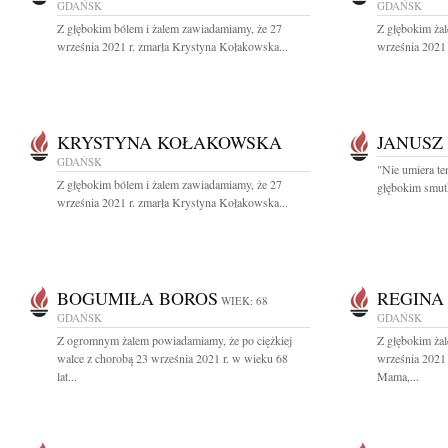
GDAŃSK
GDAŃSK
Z głębokim bólem i żalem zawiadamiamy, że 27
Z głębokim ża
września 2021 r. zmarła Krystyna Kołakowska...
września 2021 
KRYSTYNA KOŁAKOWSKA
JANUSZ
GDAŃSK
"Nie umiera te
Z głębokim bólem i żalem zawiadamiamy, że 27
głębokim smutk
września 2021 r. zmarła Krystyna Kołakowska...
BOGUMIŁA BOROS
REGINA
WIEK: 68
GDAŃSK
GDAŃSK
Z ogromnym żalem powiadamiamy, że po ciężkiej
Z głębokim ża
walce z chorobą 23 września 2021 r. w wieku 68
września 2021 
lat...
Mama,...