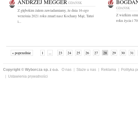
ANDRZEJ MEGGER
BOGDAN
GDAŃSK
GDAŃSK
Z głębokim żalem zawiadamiamy, że dnia 16-ego
Z wielkim smu
września 2021 roku zmarł nasz Kochany Mąż, Tatuś
roku życia i 7
i...
« poprzednie
1
...
23
24
25
26
27
28
29
30
31
»
Copyright © Wyborcza sp. z o.o.
O nas
Staże u nas
Reklama
Polityka 
Ustawienia prywatności