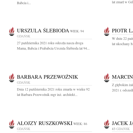
lat zmarł w Gd
Babcia i...
URSZULA ŚLEBIODA
PIOTR L
WIEK: 94
GDAŃSK
W dniu 22 paźd
27 października 2021 roku odeszła nasza droga
lat ukochany Mą
Mama, Babcia i Prababcia Urszula Ślebioda lat 94...
BARBARA PRZEWOŹNIK
MARCIN
GDAŃSK
Z głębokim ża
Dnia 12 października 2021 roku zmarła w wieku 92
2021 r. odszed
lat Barbara Przewoźnik mgr inż. architekt...
ALOJZY RUSZKOWSKI
JACEK 
WIEK: 86
GDAŃSK
43
GDAŃSK