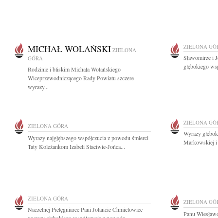
MICHAŁ WOLAŃSKI
ZIELONA GÓ
ZIELONA
Sławomirze i 
GÓRA
głębokiego wsp
Rodzinie i bliskim Michała Wolańskiego
Wiceprzewodniczącego Rady Powiatu szczere
wyrazy...
ZIELONA GÓ
ZIELONA GÓRA
Wyrazy głębok
Wyrazy najgłębszego współczucia z powodu śmierci
Markowskiej i 
Taty Koleżankom Izabeli Staciwie-Jońca...
ZIELONA GÓRA
ZIELONA GÓ
Naczelnej Pielęgniarce Pani Jolancie Chmielowiec
Panu Wiesławo