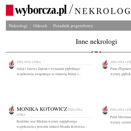
Nekrologi
Odeszli
Poradnik pogrzebowy
Inne nekrologi
ZIELONA GÓRA
ZIELONA GÓ
Alicji i Janowi Ziętom z wyrazami głębokiego
Panu Zbigniew
współczucia związanego ze śmiercią Mamy i...
wyrazy głęboki
MONIKA KOTOWICZ
ZIELONA
ZIELONA GÓ
GÓRA
Panu Mecenas
Rodzinie oraz Bliskim wyrazy najgłębszego
wyrazy szczere
współczucia z powodu śmierci Moniki Kotowicz...