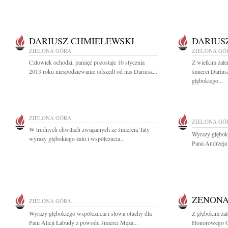
DARIUSZ CHMIELEWSKI
DARIUS
ZIELONA GÓRA
ZIELONA GÓ
Człowiek ochodzi, pamięć pozostaje 10 stycznia
Z wielkim żale
2013 roku niespodziewanie odszedł od nas Dariusz...
śmierci Dariu
głębokiego...
ZIELONA GÓRA
ZIELONA GÓ
W trudnych chwilach związanych ze śmiercią Taty
Wyrazy głęboki
wyrazy głębokiego żalu i współczucia...
Pana Andrzeja
ZENONA
ZIELONA GÓRA
Wyrazy głębokiego współczucia i słowa otuchy dla
Z głębokim ża
Pani Alicji Łabudy z powodu śmierci Męża...
Honorowego Ob