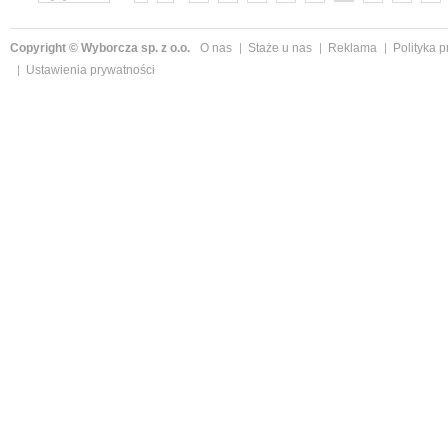
»
Copyright © Wyborcza sp. z o.o.
O nas
Staże u nas
Reklama
Polityka 
Ustawienia prywatności