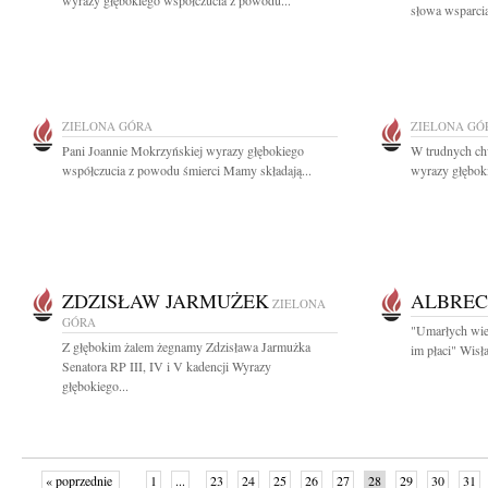
wyrazy głębokiego współczucia z powodu...
słowa wsparcia
ZIELONA GÓRA
ZIELONA GÓ
Pani Joannie Mokrzyńskiej wyrazy głębokiego
W trudnych chw
współczucia z powodu śmierci Mamy składają...
wyrazy głęboki
ZDZISŁAW JARMUŻEK
ALBREC
ZIELONA
GÓRA
"Umarłych wiec
Z głębokim żalem żegnamy Zdzisława Jarmużka
im płaci" Wis
Senatora RP III, IV i V kadencji Wyrazy
głębokiego...
« poprzednie
1
...
23
24
25
26
27
28
29
30
31