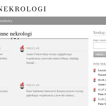
grzebowy
Inne nekrologi
Szukaj
Imię i naz
W
WROCŁAW
owi
Annie Ciskowskiej wyrazy najgłębszego
róbel...
współczucia z powodu śmierci Mamy składają
Zarząd...
INNE NE
Lucyna
Naszem
06.08
Annie 
WROCŁAW
31.07
wyrazy
Panu Sędziemu Januszowi Kaspryszynowi wyrazy
Panu S
głębokiego współczucia z powodu śmierci...
31.07
Panu S