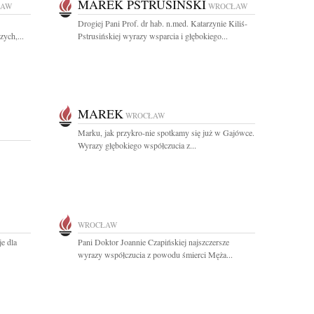
MAREK PSTRUSIŃSKI
ŁAW
WROCŁAW
Drogiej Pani Prof. dr hab. n.med. Katarzynie Kiliś-
zych,...
Pstrusińskiej wyrazy wsparcia i głębokiego...
MAREK
WROCŁAW
Marku, jak przykro-nie spotkamy się już w Gajówce.
Wyrazy głębokiego współczucia z...
WROCŁAW
e dla
Pani Doktor Joannie Czapińskiej najszczersze
wyrazy współczucia z powodu śmierci Męża...