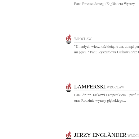
Pana Prezesa Jerzego Engländera Wyrazy...
WROCŁAW
"Umarłych wieczność dotąd trwa, dokąd pam
im płaci ." Panu Ryszardowi Gaikowi oraz J
LAMPERSKI
WROCŁAW
Panu dr inż. Jackowi Lamperskiemu, prof. u
oraz Rodzinie wyrazy głębokiego...
JERZY ENGLÄNDER
WROC