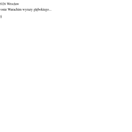
.2026
Wrocław
wonie Warachim wyrazy głębokiego...
ej