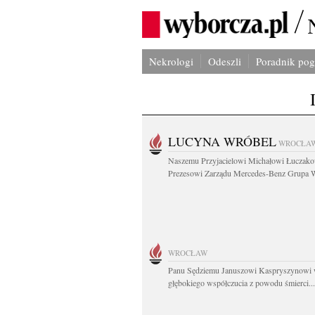
Nekrologi
Odeszli
Poradnik po
LUCYNA WRÓBEL
WROCŁA
Naszemu Przyjacielowi Michałowi Łuczak
Prezesowi Zarządu Mercedes-Benz Grupa W
WROCŁAW
Panu Sędziemu Januszowi Kaspryszynowi 
głębokiego współczucia z powodu śmierci...