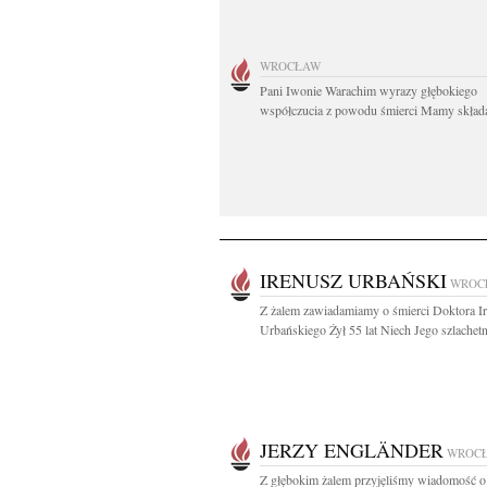
WROCŁAW
Pani Iwonie Warachim wyrazy głębokiego
współczucia z powodu śmierci Mamy składaj
IRENUSZ URBAŃSKI
WROC
Z żalem zawiadamiamy o śmierci Doktora I
Urbańskiego Żył 55 lat Niech Jego szlachetn
JERZY ENGLÄNDER
WROC
Z głębokim żalem przyjęliśmy wiadomość o