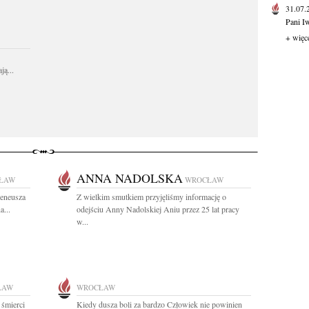
31.07
Pani I
+ więc
ą...
ANNA NADOLSKA
ŁAW
WROCŁAW
reneusza
Z wielkim smutkiem przyjęliśmy informację o
a...
odejściu Anny Nadolskiej Aniu przez 25 lat pracy
w...
ŁAW
WROCŁAW
 śmierci
Kiedy dusza boli za bardzo Człowiek nie powinien