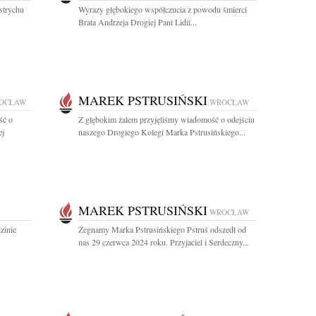
strychu
Wyrazy głębokiego współczucia z powodu śmierci
Brata Andrzeja Drogiej Pani Lidii...
MAREK PSTRUSIŃSKI
OCŁAW
WROCŁAW
ść o
Z głębokim żalem przyjęliśmy wiadomość o odejściu
ej
naszego Drogiego Kolegi Marka Pstrusińskiego...
MAREK PSTRUSIŃSKI
WROCŁAW
zinie
Żegnamy Marka Pstrusińskiego Pstruś odszedł od
nas 29 czerwca 2024 roku. Przyjaciel i Serdeczny...