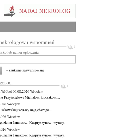
 nekrologów i wspomnień
wisko lub numer ogłoszenia:
+ szukanie zaawansowane
KROLOGI
 Wróbel
06.08.2026
Wrocław
u Przyjacielowi Michałowi Łuczakowi...
.2026
Wrocław
Ciskowskiej wyrazy najgłębszego...
.2026
Wrocław
ędziemu Januszowi Kaspryszynowi wyrazy...
.2026
Wrocław
ędziemu Januszowi Kaspryszynowi wyrazy...