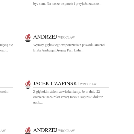
być sam. Na nasze wsparcie i przyjaźń zawsze...
ANDRZEJ
WROCŁAW
ięcią się
Wyrazy głębokiego współczucia z powodu śmierci
ego...
Brata Andrzeja Drogiej Pani Lidii...
JACEK CZAPIŃSKI
WROCŁAW
czelni
Z głębokim żalem zawiadamiamy, że w dniu 22
czerwca 2024 roku zmarł Jacek Czapiński doktor
nauk...
ANDRZEJ
ŁAW
WROCŁAW