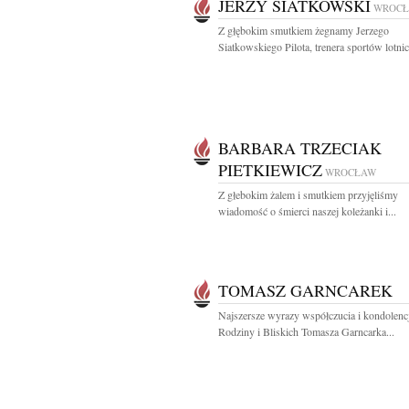
JERZY SIATKOWSKI
WROC
Z głębokim smutkiem żegnamy Jerzego
Siatkowskiego Pilota, trenera sportów lotnic
BARBARA TRZECIAK
PIETKIEWICZ
WROCŁAW
Z głebokim żalem i smutkiem przyjęliśmy
wiadomość o śmierci naszej koleżanki i...
TOMASZ GARNCAREK
Najszersze wyrazy współczucia i kondolencj
Rodziny i Bliskich Tomasza Garncarka...