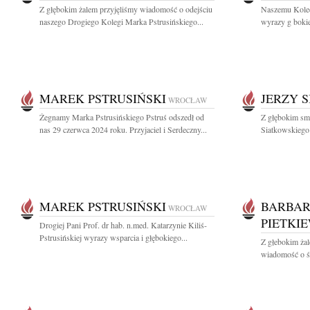
Z głębokim żalem przyjęliśmy wiadomość o odejściu
Naszemu Koledz
naszego Drogiego Kolegi Marka Pstrusińskiego...
wyrazy g boki
MAREK PSTRUSIŃSKI
JERZY 
WROCŁAW
Żegnamy Marka Pstrusińskiego Pstruś odszedł od
Z głębokim sm
nas 29 czerwca 2024 roku. Przyjaciel i Serdeczny...
Siatkowskiego P
MAREK PSTRUSIŃSKI
BARBAR
WROCŁAW
PIETKI
Drogiej Pani Prof. dr hab. n.med. Katarzynie Kiliś-
Pstrusińskiej wyrazy wsparcia i głębokiego...
Z głebokim żal
wiadomość o śm