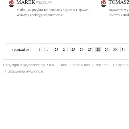
MAREK
TOMAS
WROCŁAW
Marku, jak przykro-nie spotkamy się już w Gajówce.
Najszersze wyr
Wyrazy głębokiego współczucia z...
Rodziny i Blis
« poprzednie
1
...
23
24
25
26
27
28
29
30
31
»
Copyright © Wyborcza sp. z o.o.
O nas
Staże u nas
Reklama
Polityka 
Ustawienia prywatności