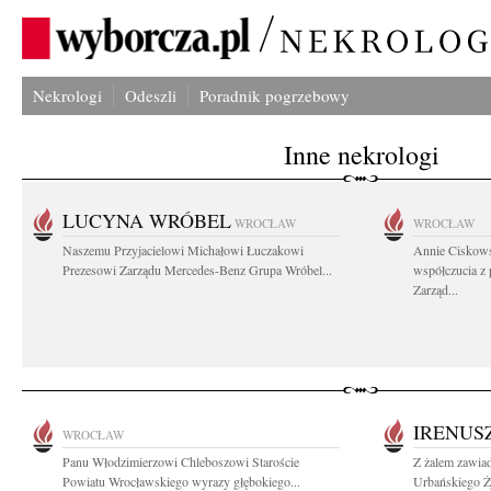
Nekrologi
Odeszli
Poradnik pogrzebowy
Inne nekrologi
LUCYNA WRÓBEL
WROCŁAW
WROCŁAW
Naszemu Przyjacielowi Michałowi Łuczakowi
Annie Ciskows
Prezesowi Zarządu Mercedes-Benz Grupa Wróbel...
współczucia z
Zarząd...
IRENUS
WROCŁAW
Panu Włodzimierzowi Chleboszowi Staroście
Z żalem zawia
Powiatu Wrocławskiego wyrazy głębokiego...
Urbańskiego Ży