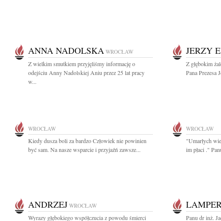
ANNA NADOLSKA
JERZY 
WROCŁAW
Z wielkim smutkiem przyjęliśmy informację o
Z głębokim ża
odejściu Anny Nadolskiej Aniu przez 25 lat pracy
Pana Prezesa J
w...
WROCŁAW
WROCŁAW
Kiedy dusza boli za bardzo Człowiek nie powinien
"Umarłych wiec
być sam. Na nasze wsparcie i przyjaźń zawsze...
im płaci ." Pa
ANDRZEJ
LAMPER
WROCŁAW
Wyrazy głębokiego współczucia z powodu śmierci
Panu dr inż. J