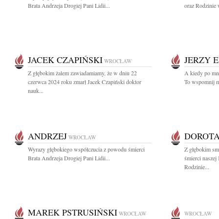
Brata Andrzeja Drogiej Pani Lidii...
oraz Rodzinie 
JACEK CZAPIŃSKI
JERZY 
WROCŁAW
Z głębokim żalem zawiadamiamy, że w dniu 22
A kiedy po mni
czerwca 2024 roku zmarł Jacek Czapiński doktor
To wspomnij mn
nauk...
ANDRZEJ
DOROTA
WROCŁAW
Wyrazy głębokiego współczucia z powodu śmierci
Z głębokim sm
Brata Andrzeja Drogiej Pani Lidii...
śmierci naszej
Rodzinie...
MAREK PSTRUSIŃSKI
WROCŁAW
WROCŁAW