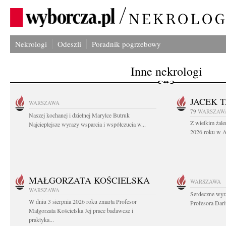
Nekrologi
Odeszli
Poradnik pogrzebowy
Inne nekrologi
JACEK 
WARSZAWA
79
WARSZAW
Naszej kochanej i dzielnej Marylce Butruk
Z wielkim żale
Najcieplejsze wyrazy wsparcia i współczucia w...
2026 roku w Au
MAŁGORZATA KOŚCIELSKA
WARSZAWA
WARSZAWA
Serdeczne wyr
W dniu 3 sierpnia 2026 roku zmarła Profesor
Profesora Dar
Małgorzata Kościelska Jej prace badawcze i
praktyka...