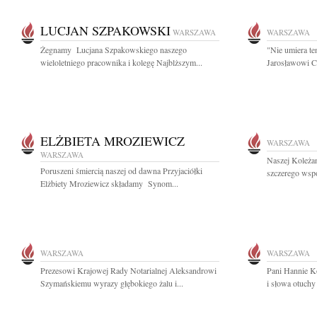
LUCJAN SZPAKOWSKI
WARSZAWA
WARSZAWA
Żegnamy Lucjana Szpakowskiego naszego
"Nie umiera te
wieloletniego pracownika i kolegę Najblższym...
Jarosławowi Cz
ELŻBIETA MROZIEWICZ
WARSZAWA
WARSZAWA
Naszej Koleża
Poruszeni śmiercią naszej od dawna Przyjaciółki
szczerego wsp
Elżbiety Mroziewicz składamy Synom...
WARSZAWA
WARSZAWA
Prezesowi Krajowej Rady Notarialnej Aleksandrowi
Pani Hannie K
Szymańskiemu wyrazy głębokiego żalu i...
i słowa otuchy