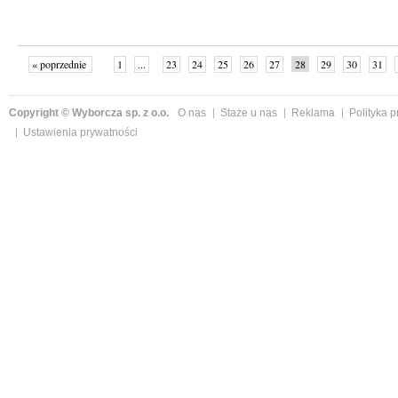
« poprzednie
1
...
23
24
25
26
27
28
29
30
31
»
Copyright © Wyborcza sp. z o.o.
O nas
Staże u nas
Reklama
Polityka 
Ustawienia prywatności