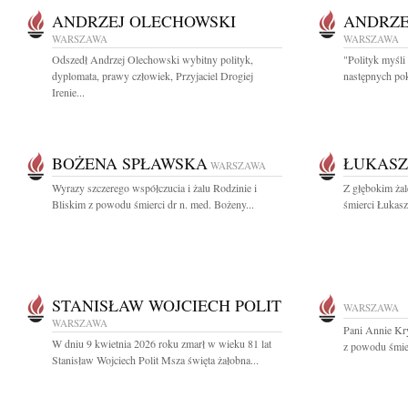
ANDRZEJ OLECHOWSKI
ANDRZE
WARSZAWA
WARSZAWA
Odszedł Andrzej Olechowski wybitny polityk,
"Polityk myśli
dyplomata, prawy człowiek, Przyjaciel Drogiej
następnych pok
Irenie...
BOŻENA SPŁAWSKA
ŁUKASZ
WARSZAWA
Wyrazy szczerego współczucia i żalu Rodzinie i
Z głębokim żal
Bliskim z powodu śmierci dr n. med. Bożeny...
śmierci Łukasz
STANISŁAW WOJCIECH POLIT
WARSZAWA
WARSZAWA
Pani Annie Kr
W dniu 9 kwietnia 2026 roku zmarł w wieku 81 lat
z powodu śmier
Stanisław Wojciech Polit Msza święta żałobna...