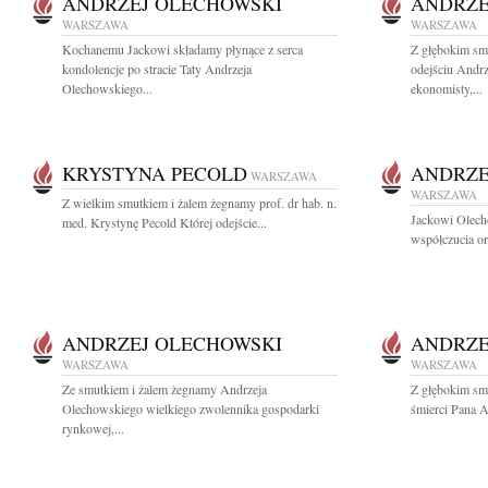
ANDRZEJ OLECHOWSKI
ANDRZE
WARSZAWA
WARSZAWA
Kochanemu Jackowi składamy płynące z serca
Z głębokim sm
kondolencje po stracie Taty Andrzeja
odejściu Andr
Olechowskiego...
ekonomisty,...
KRYSTYNA PECOLD
ANDRZE
WARSZAWA
WARSZAWA
Z wielkim smutkiem i żalem żegnamy prof. dr hab. n.
Jackowi Olech
med. Krystynę Pecold Której odejście...
współczucia or
ANDRZEJ OLECHOWSKI
ANDRZE
WARSZAWA
WARSZAWA
Ze smutkiem i żalem żegnamy Andrzeja
Z głębokim sm
Olechowskiego wielkiego zwolennika gospodarki
śmierci Pana 
rynkowej,...