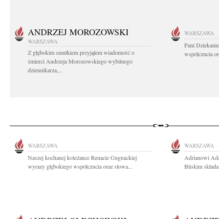
ANDRZEJ MOROZOWSKI
WARSZAWA
WARSZAWA
Pani Dziekanie
Z głębokim smutkiem przyjąłem wiadomość o
współczucia or
śmierci Andrzeja Morozowskiego wybitnego
dziennikarza,...
WARSZAWA
WARSZAWA
Naszej kochanej koleżance Renacie Gugnackiej
Adrianowi Ada
wyrazy głębokiego współczucia oraz słowa...
Bliskim składa