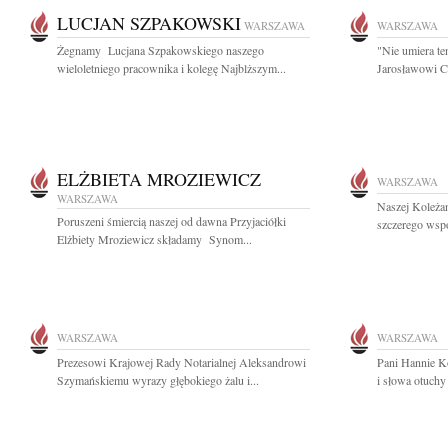
LUCJAN SZPAKOWSKI
WARSZAWA
WARSZAWA
Żegnamy Lucjana Szpakowskiego naszego
"Nie umiera te
wieloletniego pracownika i kolegę Najblższym...
Jarosławowi Cz
ELŻBIETA MROZIEWICZ
WARSZAWA
WARSZAWA
Naszej Koleża
Poruszeni śmiercią naszej od dawna Przyjaciółki
szczerego wsp
Elżbiety Mroziewicz składamy Synom...
WARSZAWA
WARSZAWA
Prezesowi Krajowej Rady Notarialnej Aleksandrowi
Pani Hannie K
Szymańskiemu wyrazy głębokiego żalu i...
i słowa otuchy