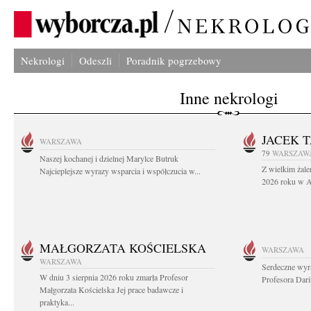
Nekrologi
Odeszli
Poradnik pogrzebowy
Inne nekrologi
JACEK 
WARSZAWA
79
WARSZAW
Naszej kochanej i dzielnej Marylce Butruk
Z wielkim żale
Najcieplejsze wyrazy wsparcia i współczucia w...
2026 roku w Au
MAŁGORZATA KOŚCIELSKA
WARSZAWA
WARSZAWA
Serdeczne wyr
W dniu 3 sierpnia 2026 roku zmarła Profesor
Profesora Dar
Małgorzata Kościelska Jej prace badawcze i
praktyka...