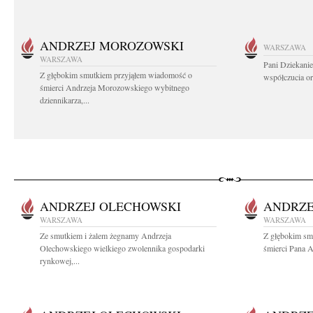
ANDRZEJ MOROZOWSKI
WARSZAWA
WARSZAWA
Pani Dziekanie
Z głębokim smutkiem przyjąłem wiadomość o
współczucia or
śmierci Andrzeja Morozowskiego wybitnego
dziennikarza,...
ANDRZEJ OLECHOWSKI
ANDRZE
WARSZAWA
WARSZAWA
Ze smutkiem i żalem żegnamy Andrzeja
Z głębokim sm
Olechowskiego wielkiego zwolennika gospodarki
śmierci Pana 
rynkowej,...