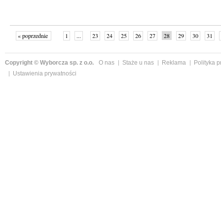
« poprzednie
1
...
23
24
25
26
27
28
29
30
31
»
Copyright © Wyborcza sp. z o.o.
O nas
Staże u nas
Reklama
Polityka 
Ustawienia prywatności