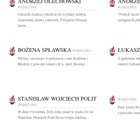
ANDRZEJ OLECHOWSKI
ANDRZE
WARSZAWA
WARSZAWA
Odszedł Andrzej Olechowski wybitny polityk,
"Polityk myśli
dyplomata, prawy człowiek, Przyjaciel Drogiej
następnych pok
Irenie...
BOŻENA SPŁAWSKA
ŁUKASZ
WARSZAWA
Wyrazy szczerego współczucia i żalu Rodzinie i
Z głębokim żal
Bliskim z powodu śmierci dr n. med. Bożeny...
śmierci Łukasz
STANISŁAW WOJCIECH POLIT
WARSZAWA
WARSZAWA
Pani Annie Kr
W dniu 9 kwietnia 2026 roku zmarł w wieku 81 lat
z powodu śmier
Stanisław Wojciech Polit Msza święta żałobna...