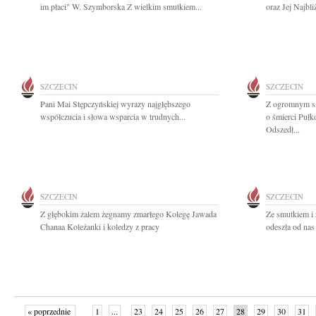
im płaci" W. Szymborska Z wielkim smutkiem...
oraz Jej Najbl
SZCZECIN
SZCZECIN
Pani Mai Stępczyńskiej wyrazy najgłębszego
Z ogromnym sm
współczucia i słowa wsparcia w trudnych...
o śmierci Puł
Odszedł...
SZCZECIN
SZCZECIN
Z głębokim żalem żegnamy zmarłego Kolegę Jawada
Ze smutkiem i 
Chanaa Koleżanki i koledzy z pracy
odeszła od nas 
« poprzednie
1
...
23
24
25
26
27
28
29
30
31