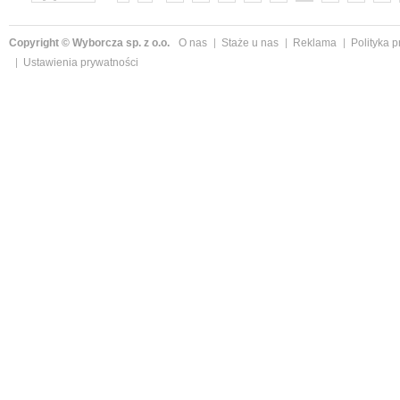
»
Copyright © Wyborcza sp. z o.o.
O nas
Staże u nas
Reklama
Polityka 
Ustawienia prywatności