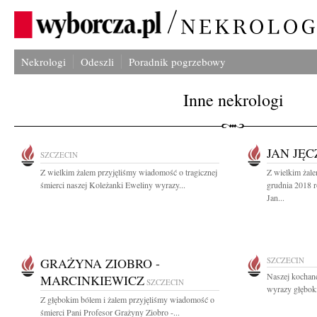
Nekrologi
Odeszli
Poradnik pogrzebowy
Inne nekrologi
JAN JĘ
SZCZECIN
Z wielkim żalem przyjęliśmy wiadomość o tragicznej
Z wielkim żal
śmierci naszej Koleżanki Eweliny wyrazy...
grudnia 2018 r
Jan...
GRAŻYNA ZIOBRO -
SZCZECIN
Naszej kochan
MARCINKIEWICZ
SZCZECIN
wyrazy głębok
Z głębokim bólem i żalem przyjęliśmy wiadomość o
śmierci Pani Profesor Grażyny Ziobro -...