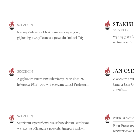
STANIS
SZCZECIN
SZCZECIN
Naszej Koleżance Eli Abramowskiej wyrazy
Wyrazy głębok
głębokiego współczucia z powodu śmierci Taty...
ze śmiercią Pro
JAN OSI
SZCZECIN
Z głębokim żalem zawiadamiamy, że w dniu 26
Z wielkim smu
listopada 2018 roku w Szczecinie zmarł Profesor...
śmierci Jana O
Zarządu...
SZCZECIN
WIEK: 0
SZCZ
Sędziemu Ryszardowi Małachowskiemu serdeczne
Panu Prezesow
wyrazy współczucia z powodu śmierci Siostry...
Krzysztofowi 