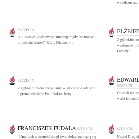
współczucia...
SZCZECIN
ELŻBIE
"Ci, których kochamy nie umierają nigdy, bo miłość,
Z głębokim smu
to nieśmiertelność" Emily Dickinson...
wiadomość o śm
Elżbiety...
EDWARD
SZCZECIN
SZCZECIN
Z głębokim żalem przyjęliśmy wiadomość o odejściu
Odszedł od na
z grona pediatrów Pani Doktor Ireny...
wielu lat miel
FRANCISZEK FUDALA
SZCZECIN
SZCZECIN
"Umarłych wieczność dotąd trwa, dokąd pamięcią się
Naszej Drogie