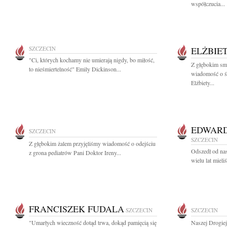
współczucia...
SZCZECIN
ELŻBIE
"Ci, których kochamy nie umierają nigdy, bo miłość,
Z głębokim smu
to nieśmiertelność" Emily Dickinson...
wiadomość o śm
Elżbiety...
EDWARD
SZCZECIN
SZCZECIN
Z głębokim żalem przyjęliśmy wiadomość o odejściu
Odszedł od na
z grona pediatrów Pani Doktor Ireny...
wielu lat miel
FRANCISZEK FUDALA
SZCZECIN
SZCZECIN
"Umarłych wieczność dotąd trwa, dokąd pamięcią się
Naszej Drogie