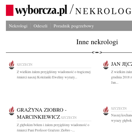
Nekrologi
Odeszli
Poradnik pogrzebowy
Inne nekrologi
JAN JĘ
SZCZECIN
Z wielkim żalem przyjęliśmy wiadomość o tragicznej
Z wielkim żal
śmierci naszej Koleżanki Eweliny wyrazy...
grudnia 2018 r
Jan...
GRAŻYNA ZIOBRO -
SZCZECIN
Naszej kochan
MARCINKIEWICZ
SZCZECIN
wyrazy głębok
Z głębokim bólem i żalem przyjęliśmy wiadomość o
śmierci Pani Profesor Grażyny Ziobro -...