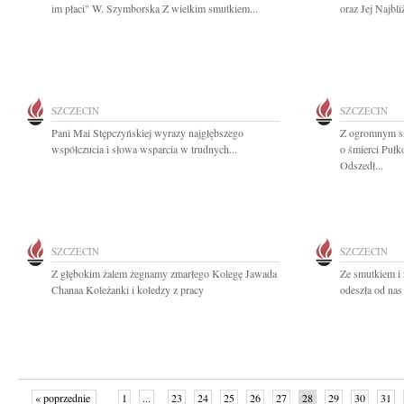
im płaci" W. Szymborska Z wielkim smutkiem...
oraz Jej Najbl
SZCZECIN
SZCZECIN
Pani Mai Stępczyńskiej wyrazy najgłębszego
Z ogromnym sm
współczucia i słowa wsparcia w trudnych...
o śmierci Puł
Odszedł...
SZCZECIN
SZCZECIN
Z głębokim żalem żegnamy zmarłego Kolegę Jawada
Ze smutkiem i 
Chanaa Koleżanki i koledzy z pracy
odeszła od nas 
« poprzednie
1
...
23
24
25
26
27
28
29
30
31