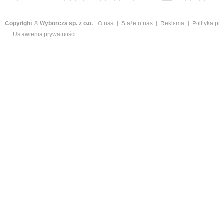
»
Copyright © Wyborcza sp. z o.o.
O nas
Staże u nas
Reklama
Polityka 
Ustawienia prywatności