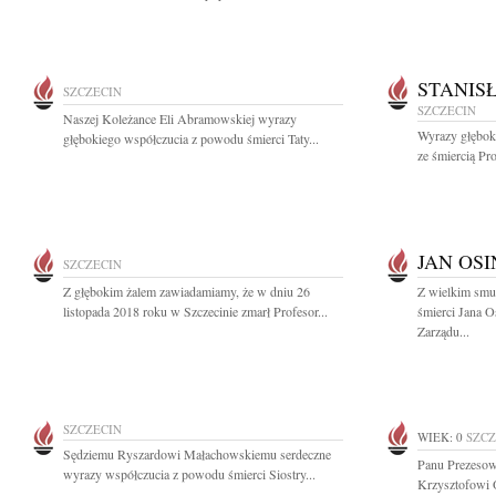
STANIS
SZCZECIN
SZCZECIN
Naszej Koleżance Eli Abramowskiej wyrazy
Wyrazy głębok
głębokiego współczucia z powodu śmierci Taty...
ze śmiercią Pro
JAN OSI
SZCZECIN
Z głębokim żalem zawiadamiamy, że w dniu 26
Z wielkim smu
listopada 2018 roku w Szczecinie zmarł Profesor...
śmierci Jana O
Zarządu...
SZCZECIN
WIEK: 0
SZCZ
Sędziemu Ryszardowi Małachowskiemu serdeczne
Panu Prezesow
wyrazy współczucia z powodu śmierci Siostry...
Krzysztofowi 