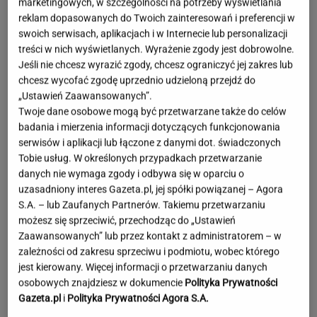
marketingowych, w szczególności na potrzeby wyświetlania
reklam dopasowanych do Twoich zainteresowań i preferencji w
swoich serwisach, aplikacjach i w Internecie lub personalizacji
treści w nich wyświetlanych. Wyrażenie zgody jest dobrowolne.
Jeśli nie chcesz wyrazić zgody, chcesz ograniczyć jej zakres lub
chcesz wycofać zgodę uprzednio udzieloną przejdź do
„Ustawień Zaawansowanych”.
Twoje dane osobowe mogą być przetwarzane także do celów
badania i mierzenia informacji dotyczących funkcjonowania
serwisów i aplikacji lub łączone z danymi dot. świadczonych
Tobie usług. W określonych przypadkach przetwarzanie
danych nie wymaga zgody i odbywa się w oparciu o
uzasadniony interes Gazeta.pl, jej spółki powiązanej – Agora
S.A. – lub Zaufanych Partnerów. Takiemu przetwarzaniu
możesz się sprzeciwić, przechodząc do „Ustawień
Zaawansowanych” lub przez kontakt z administratorem – w
zależności od zakresu sprzeciwu i podmiotu, wobec którego
jest kierowany. Więcej informacji o przetwarzaniu danych
Miał pobić współpracowników do
osobowych znajdziesz w dokumencie
Polityka Prywatności
nieprzytomności. Ukrainiec zatrzymany
Gazeta.pl
i
Polityka Prywatności Agora S.A.