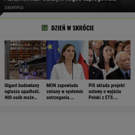
SUBSKRYPCJA
DZIEŃ W SKRÓCIE
Gigant budowlany
MON zapowiada
PiS składa projekt
ogłasza upadłość.
zmiany w systemie
ustawy o wyjściu
400 osób może
ostrzegania.
Polski z ETS.
stracić pracę
"Wyciągają wnioski"
Czarnek: Blamaż
Tuska