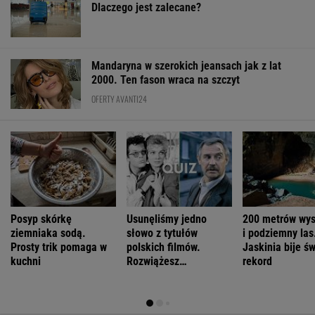
Dlaczego jest zalecane?
Mandaryna w szerokich jeansach jak z lat
2000. Ten fason wraca na szczyt
OFERTY AVANTI24
Posyp skórkę
Usunęliśmy jedno
200 metrów wys
ziemniaka sodą.
słowo z tytułów
i podziemny las
Prosty trik pomaga w
polskich filmów.
Jaskinia bije ś
kuchni
Rozwiążesz
rekord
bezbłędnie?