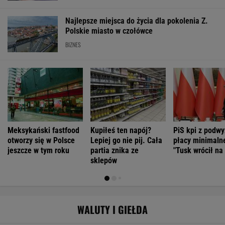
Najlepsze miejsca do życia dla pokolenia Z.
Polskie miasto w czołówce
BIZNES
Meksykański fastfood
Kupiłeś ten napój?
PiS kpi z podwy
otworzy się w Polsce
Lepiej go nie pij. Cała
płacy minimalne
jeszcze w tym roku
partia znika ze
"Tusk wrócił na
sklepów
WALUTY I GIEŁDA