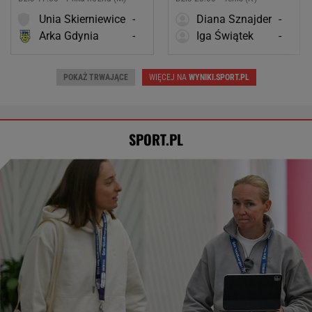
Unia Skierniewice
-
Diana Sznajder
-
Arka Gdynia
-
Iga Świątek
-
POKAŻ TRWAJĄCE
WIĘCEJ NA
WYNIKI.SPORT.PL
SPORT.PL