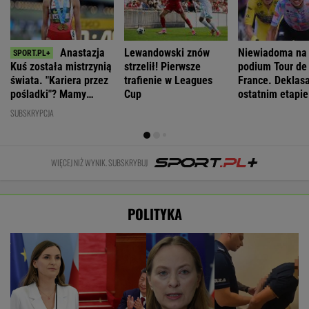
Anastazja
Lewandowski znów
Niewiadoma na
Kuś została mistrzynią
strzelił! Pierwsze
podium Tour de
świata. "Kariera przez
trafienie w Leagues
France. Deklasa
pośladki"? Mamy
Cup
ostatnim etapie
komentarz
SUBSKRYPCJA
WIĘCEJ NIŻ WYNIK. SUBSKRYBUJ
POLITYKA