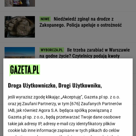
Niedźwiedź zginął na drodze z
Zakopanego. Policja apeluje o ostrożność
Ile trzeba zarabiać w Warszawie
na godne życie? Czytelnicy podają kwoty
SUBSKRYPCJA
Mandaryna o mamie byłego
Droga Użytkowniczko, Drogi Użytkowniku,
męża po ich wielkim powrocie. Tego nie
ukrywa
jeśli wyrazisz zgodę klikając „Akceptuję”, Gazeta.pl sp. z o.o.
oraz jej Zaufani Partnerzy, w tym [
676
] Zaufanych Partnerów
IAB, jak również Agora S.A. będąca spółką powiązaną z
Pełczyńska-Nałęcz o doniesieniach ws.
Gazeta.pl sp. z o.o., będą przetwarzać Twoje dane osobowe
Hołowni: Ciężko uwierzyć
takie jak adresy IP, adresy e-mail czy identyfikatory plików
cookie lub inne informacje zapisane w tych plikach do celów