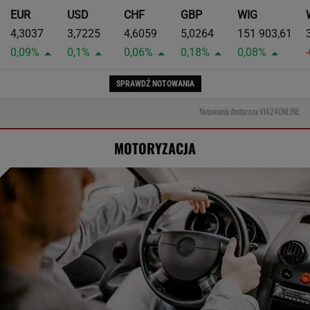
EUR
USD
CHF
GBP
WIG
4,3037
3,7225
4,6059
5,0264
151 903,61
0,09%
0,1%
0,06%
0,18%
0,08%
SPRAWDŹ NOTOWANIA
Notowania dostarcza VIA24ONLINE
MOTORYZACJA