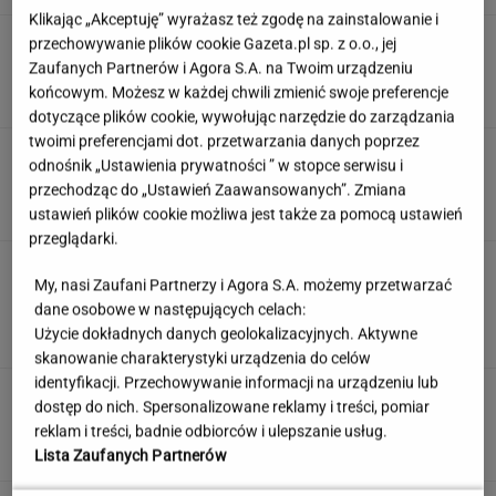
Klikając „Akceptuję” wyrażasz też zgodę na zainstalowanie i
Dziecko nie chciało zapiąć pasów. Przewoźnik
przechowywanie plików cookie Gazeta.pl sp. z o.o., jej
odwołał lot
Zaufanych Partnerów i Agora S.A. na Twoim urządzeniu
końcowym. Możesz w każdej chwili zmienić swoje preferencje
dotyczące plików cookie, wywołując narzędzie do zarządzania
twoimi preferencjami dot. przetwarzania danych poprzez
Poniedziałkowy quiz wiedzy ogólnej dla
odnośnik „Ustawienia prywatności ” w stopce serwisu i
omnibusów. Mało kto pochwali się wynikiem
przechodząc do „Ustawień Zaawansowanych”. Zmiana
12/12
ustawień plików cookie możliwa jest także za pomocą ustawień
przeglądarki.
To jeden z najczęstszych błędów przed
My, nasi Zaufani Partnerzy i Agora S.A. możemy przetwarzać
zagranicznym wyjazdem. O tym wiele osób
dane osobowe w następujących celach:
zapomina
Użycie dokładnych danych geolokalizacyjnych. Aktywne
MATERIAŁ PROMOCYJNY
skanowanie charakterystyki urządzenia do celów
identyfikacji. Przechowywanie informacji na urządzeniu lub
Płacą absurdalny podatek. Ministerstwo
dostęp do nich. Spersonalizowane reklamy i treści, pomiar
prawa nie zmieni
reklam i treści, badnie odbiorców i ulepszanie usług.
MATERIAŁ PROMOCYJNY
Lista Zaufanych Partnerów