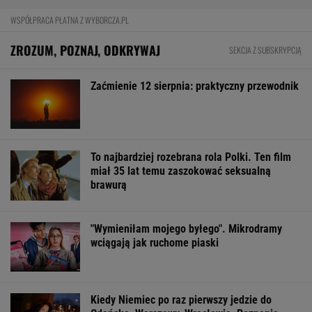
WSPÓŁPRACA PŁATNA Z WYBORCZA.PL
ZROZUM, POZNAJ, ODKRYWAJ
SEKCJA Z SUBSKRYPCJĄ
Zaćmienie 12 sierpnia: praktyczny przewodnik
To najbardziej rozebrana rola Polki. Ten film
miał 35 lat temu zaszokować seksualną
brawurą
"Wymieniłam mojego byłego". Mikrodramy
wciągają jak ruchome piaski
Kiedy Niemiec po raz pierwszy jedzie do