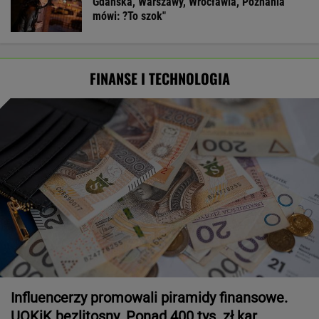
Gdańska, Warszawy, Wrocławia, Poznania
mówi: ?To szok"
FINANSE I TECHNOLOGIA
Influencerzy promowali piramidy finansowe.
UOKiK bezlitosny. Ponad 400 tys. zł kar