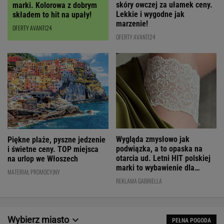
skóry owczej za ułamek ceny.
marki. Kolorowa z dobrym
Lekkie i wygodne jak
składem to hit na upały!
marzenie!
OFERTY AVANTI24
OFERTY AVANTI24
Wygląda zmysłowo jak
Piękne plaże, pyszne jedzenie
podwiązka, a to opaska na
i świetne ceny. TOP miejsca
otarcia ud. Letni HIT polskiej
na urlop we Włoszech
marki to wybawienie dla
MATERIAŁ PROMOCYJNY
kobiet!
REKLAMA GABRIELLA
Wybierz miasto
PEŁNA POGODA