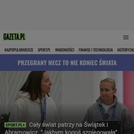
NAJPOPULARNIEJSZE
SPORT.PL
WIADOMOŚCI
FINANSE I TECHNOLOGIA
MOTORYZA
PRZEGRANY MECZ TO NIE KONIEC ŚWIATA
Cały świat patrzy na Świątek i
Abramowicz. "Jakbym kogoś szpiegowała"