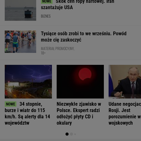
Skok cen ropy naftowej. Iran
szantażuje USA
BIZNES
Tysiące osób zrobi to we wrześniu. Powód
może cię zaskoczyć
MATERIAŁ PROMOCYJNY,
18+
34 stopnie,
Niezwykłe zjawisko w
Udane negocjac
burze i wiatr do 115
Polsce. Ekspert radzi
Rosji. Jest
km/h. Są alerty dla 14
odłożyć płyty CD i
porozumienie w
województw
okulary
wojskowych