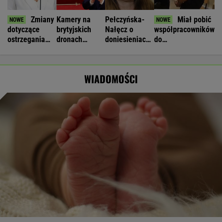
Zmiany
Kamery na
Pełczyńska-
Miał pobić
dotyczące
brytyjskich
Nałęcz o
współpracowników
ostrzegania
dronach
doniesieniach
do
ludności. Chcą
"potajemnie"
ws. Hołowni:
nieprzytomności.
"domknąć
łączyły się z
Ciężko
Ukrainiec
system"
Chinami
uwierzyć
zatrzymany
WIADOMOŚCI