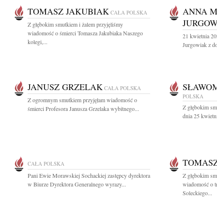
TOMASZ JAKUBIAK
ANNA 
CAŁA POLSKA
JURGOW
Z głębokim smutkiem i żalem przyjęliśmy
wiadomość o śmierci Tomasza Jakubiaka Naszego
21 kwietnia 2
kolegi,...
Jurgowiak z d
JANUSZ GRZELAK
SŁAWOM
CAŁA POLSKA
POLSKA
Z ogromnym smutkiem przyjęłam wiadomość o
Z głębokim sm
śmierci Profesora Janusza Grzelaka wybitnego...
dnia 25 kwietn
TOMASZ
CAŁA POLSKA
Pani Ewie Morawskiej Sochackiej zastępcy dyrektora
Z głębokim smu
w Biurze Dyrektora Generalnego wyrazy...
wiadomość o tr
Soleckiego...