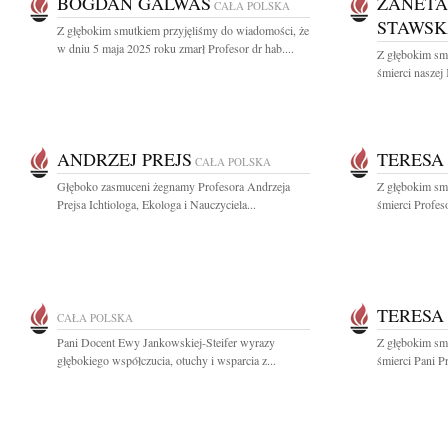
BOGDAN GALWAS
ŻANETA
CAŁA POLSKA
STAWS
Z głębokim smutkiem przyjęliśmy do wiadomości, że
w dniu 5 maja 2025 roku zmarł Profesor dr hab....
Z głębokim sm
śmierci naszej 
ANDRZEJ PREJS
TERESA
CAŁA POLSKA
Głęboko zasmuceni żegnamy Profesora Andrzeja
Z głębokim sm
Prejsa Ichtiologa, Ekologa i Nauczyciela...
śmierci Profes
TERESA
CAŁA POLSKA
Pani Docent Ewy Jankowskiej-Steifer wyrazy
Z głębokim sm
głębokiego współczucia, otuchy i wsparcia z...
śmierci Pani P