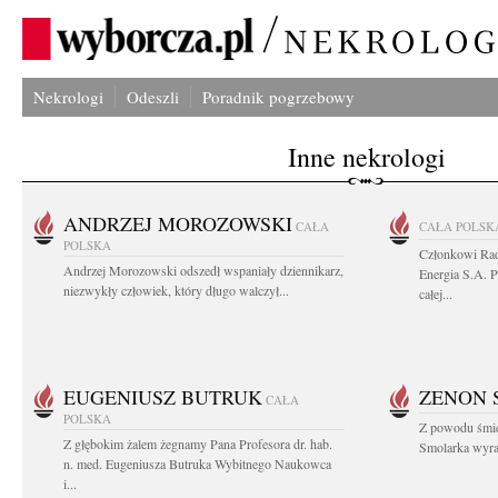
Nekrologi
Odeszli
Poradnik pogrzebowy
Inne nekrologi
ANDRZEJ MOROZOWSKI
CAŁA
CAŁA POLSK
POLSKA
Członkowi Ra
Andrzej Morozowski odszedł wspaniały dziennikarz,
Energia S.A. 
niezwykły człowiek, który długo walczył...
całej...
EUGENIUSZ BUTRUK
ZENON 
CAŁA
POLSKA
Z powodu śmie
Z głębokim żalem żegnamy Pana Profesora dr. hab.
Smolarka wyraz
n. med. Eugeniusza Butruka Wybitnego Naukowca
i...