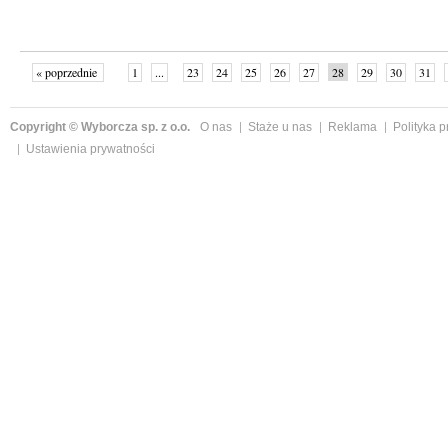
« poprzednie
1
...
23
24
25
26
27
28
29
30
31
»
Copyright © Wyborcza sp. z o.o.
O nas
Staże u nas
Reklama
Polityka 
Ustawienia prywatności