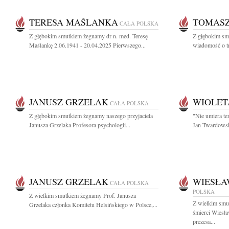
TERESA MAŚLANKA
TOMASZ
CAŁA POLSKA
Z głębokim smutkiem żegnamy dr n. med. Teresę
Z głębokim sm
Maślankę 2.06.1941 - 20.04.2025 Pierwszego...
wiadomość o tr
JANUSZ GRZELAK
WIOLET
CAŁA POLSKA
Z głębokim smutkiem żegnamy naszego przyjaciela
"Nie umiera te
Janusza Grzelaka Profesora psychologii...
Jan Twardowski
JANUSZ GRZELAK
WIESŁA
CAŁA POLSKA
POLSKA
Z wielkim smutkiem żegnamy Prof. Janusza
Z wielkim smu
Grzelaka członka Komitetu Helsińskiego w Polsce,...
śmierci Wiesł
prezesa...