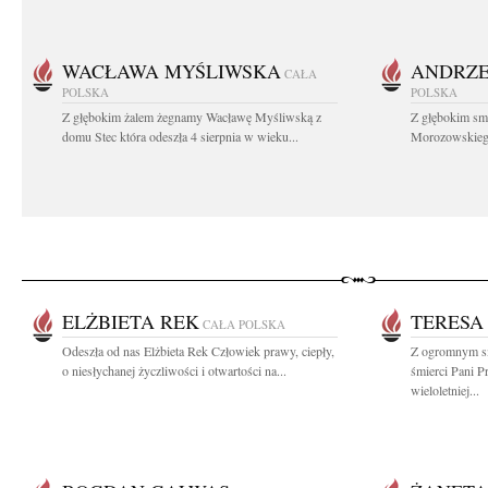
WACŁAWA MYŚLIWSKA
ANDRZE
CAŁA
POLSKA
POLSKA
Z głębokim żalem żegnamy Wacławę Myśliwską z
Z głębokim sm
domu Stec która odeszła 4 sierpnia w wieku...
Morozowskiego 
ELŻBIETA REK
TERESA
CAŁA POLSKA
Odeszła od nas Elżbieta Rek Człowiek prawy, ciepły,
Z ogromnym s
o niesłychanej życzliwości i otwartości na...
śmierci Pani P
wieloletniej...