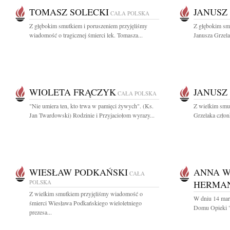
TOMASZ SOLECKI
JANUSZ
CAŁA POLSKA
Z głębokim smutkiem i poruszeniem przyjęliśmy
Z głębokim sm
wiadomość o tragicznej śmierci lek. Tomasza...
Janusza Grzela
WIOLETA FRĄCZYK
JANUSZ
CAŁA POLSKA
"Nie umiera ten, kto trwa w pamięci żywych". (Ks.
Z wielkim smu
Jan Twardowski) Rodzinie i Przyjaciołom wyrazy...
Grzelaka człon
WIESŁAW PODKAŃSKI
ANNA W
CAŁA
POLSKA
HERMA
Z wielkim smutkiem przyjęliśmy wiadomość o
W dniu 14 mar
śmierci Wiesława Podkańskiego wieloletniego
Domu Opieki "
prezesa...