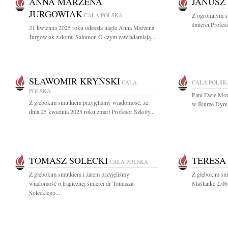
ANNA MARZENA
JANUSZ
JURGOWIAK
CAŁA POLSKA
Z ogromnym s
śmierci Profes
21 kwietnia 2025 roku odeszła nagle Anna Marzena
Jurgowiak z domu Salomon O czym zawiadamiają...
SŁAWOMIR KRYŃSKI
CAŁA
CAŁA POLSK
POLSKA
Pani Ewie Mora
Z głębokim smutkiem przyjęliśmy wiadomość, że
w Biurze Dyre
dnia 25 kwietnia 2025 roku zmarł Profesor Szkoły...
TOMASZ SOLECKI
TERESA
CAŁA POLSKA
Z głębokim smutkiem i żalem przyjęliśmy
Z głębokim sm
wiadomość o tragicznej śmierci dr Tomasza
Maślankę 2.06.
Soleckiego...