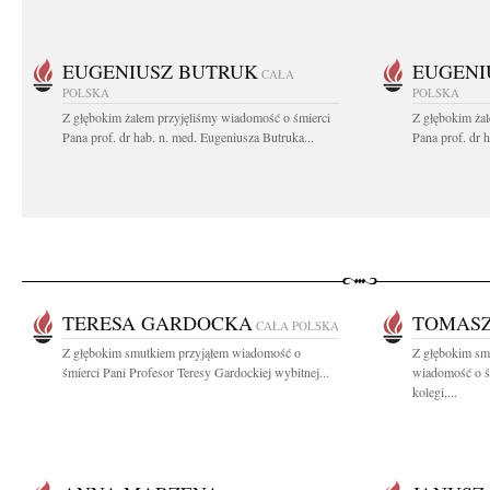
EUGENIUSZ BUTRUK
EUGENI
CAŁA
POLSKA
POLSKA
Z głębokim żalem przyjęliśmy wiadomość o śmierci
Z głębokim ża
Pana prof. dr hab. n. med. Eugeniusza Butruka...
Pana prof. dr 
TERESA GARDOCKA
TOMASZ
CAŁA POLSKA
Z głębokim smutkiem przyjąłem wiadomość o
Z głębokim smu
śmierci Pani Profesor Teresy Gardockiej wybitnej...
wiadomość o ś
kolegi,...