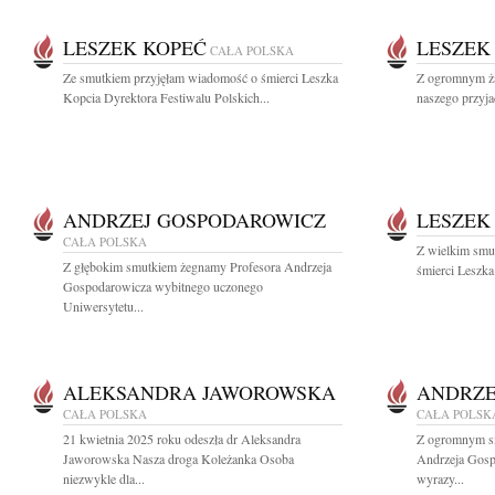
LESZEK KOPEĆ
LESZEK
CAŁA POLSKA
Ze smutkiem przyjęłam wiadomość o śmierci Leszka
Z ogromnym ża
Kopcia Dyrektora Festiwalu Polskich...
naszego przyja
ANDRZEJ GOSPODAROWICZ
LESZEK
CAŁA POLSKA
Z wielkim smut
Z głębokim smutkiem żegnamy Profesora Andrzeja
śmierci Leszka
Gospodarowicza wybitnego uczonego
Uniwersytetu...
ALEKSANDRA JAWOROWSKA
ANDRZE
CAŁA POLSKA
CAŁA POLSK
21 kwietnia 2025 roku odeszła dr Aleksandra
Z ogromnym sm
Jaworowska Nasza droga Koleżanka Osoba
Andrzeja Gosp
niezwykle dla...
wyrazy...