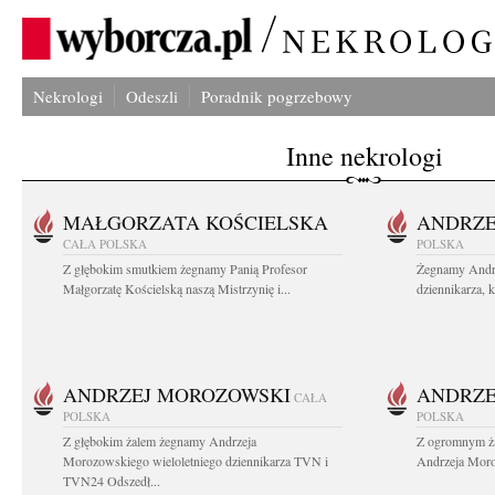
Nekrologi
Odeszli
Poradnik pogrzebowy
Inne nekrologi
MAŁGORZATA KOŚCIELSKA
ANDRZE
CAŁA POLSKA
POLSKA
Z głębokim smutkiem żegnamy Panią Profesor
Żegnamy Andr
Małgorzatę Kościelską naszą Mistrzynię i...
dziennikarza, 
ANDRZEJ MOROZOWSKI
ANDRZE
CAŁA
POLSKA
POLSKA
Z głębokim żalem żegnamy Andrzeja
Z ogromnym ża
Morozowskiego wieloletniego dziennikarza TVN i
Andrzeja Moro
TVN24 Odszedł...