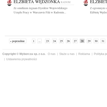
ELŻBIETA WĘDZONKA
ELŻBIE
RADOM
Ze smutkiem żegnam Dyrektor Wojewódzkiego
Z ogromnym s
Urzędu Pracy w Warszawie Filii w Radomiu...
Elżbietę Wędz
« poprzednie
1
...
23
24
25
26
27
28
29
30
31
»
Copyright © Wyborcza sp. z o.o.
O nas
Staże u nas
Reklama
Polityka 
Ustawienia prywatności