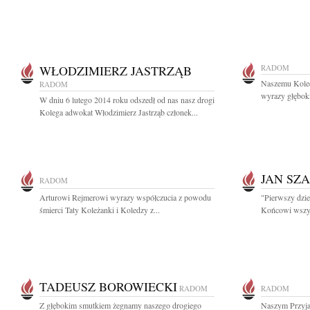
WŁODZIMIERZ JASTRZĄB
RADOM
Naszemu Koled
RADOM
wyrazy głębok
W dniu 6 lutego 2014 roku odszedł od nas nasz drogi
Kolega adwokat Włodzimierz Jastrząb członek...
JAN SZ
RADOM
Arturowi Rejmerowi wyrazy współczucia z powodu
"Pierwszy dzie
śmierci Taty Koleżanki i Koledzy z...
Końcowi wszysc
TADEUSZ BOROWIECKI
RADOM
RADOM
Z głębokim smutkiem żegnamy naszego drogiego
Naszym Przyja