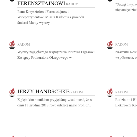
FERENSZTAJNOWI
RADOM
"Szczęśliwy, 
niepamięci zło
Panu Krzysztofowi Ferensztajnowi
Wiceprezydentowi Miasta Radomia z powodu
śmierci Mamy wyrazy...
RADOM
RADOM
Wyrazy najgłębszego współczucia Piotrowi Figasowi
Naszemu Kole
Zastępcy Prokuratora Okręgowego w...
współczucia, o
JERZY HANDSCHKE
RADOM
RADOM
Z głębokim smutkiem przyjęliśmy wiadomość, że w
Rodzinom i Bl
dniu 13 grudnia 2013 roku odszedł nagle prof. dr...
Elektrowni Koz