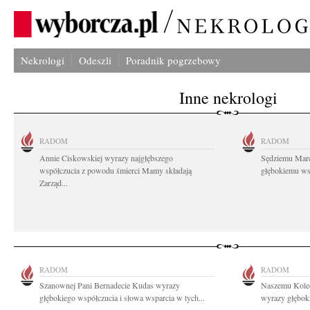
Nekrologi
Odeszli
Poradnik pogrzebowy
Inne nekrologi
RADOM
RADOM
Annie Ciskowskiej wyrazy najgłębszego
Sędziemu Mar
współczucia z powodu śmierci Mamy składają
głębokiemu wsp
Zarząd...
RADOM
RADOM
Szanownej Pani Bernadecie Kudas wyrazy
Naszemu Koled
głębokiego współczucia i słowa wsparcia w tych...
wyrazy głębok