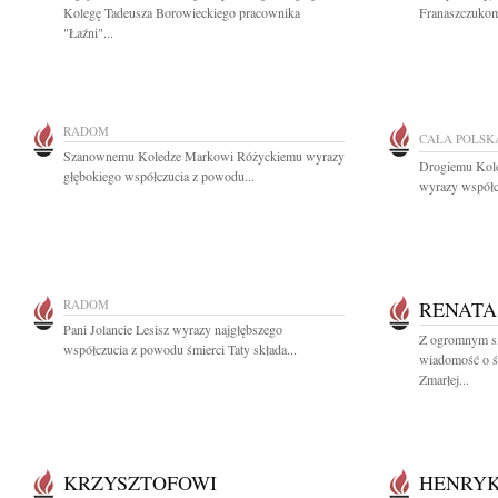
Kolegę Tadeusza Borowieckiego pracownika
Franaszczukom
"Łaźni"...
RADOM
CAŁA POLSK
Szanownemu Koledze Markowi Różyckiemu wyrazy
Drogiemu Kol
głębokiego współczucia z powodu...
wyrazy współc
RADOM
RENATA
Pani Jolancie Lesisz wyrazy najgłębszego
Z ogromnym sm
współczucia z powodu śmierci Taty składa...
wiadomość o ś
Zmarłej...
KRZYSZTOFOWI
HENRY