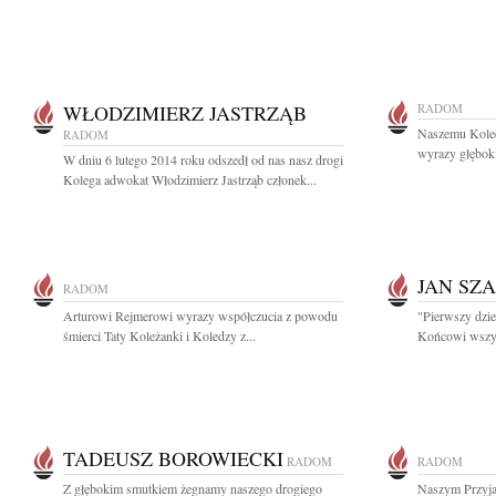
WŁODZIMIERZ JASTRZĄB
RADOM
Naszemu Koled
RADOM
wyrazy głębok
W dniu 6 lutego 2014 roku odszedł od nas nasz drogi
Kolega adwokat Włodzimierz Jastrząb członek...
JAN SZ
RADOM
Arturowi Rejmerowi wyrazy współczucia z powodu
"Pierwszy dzie
śmierci Taty Koleżanki i Koledzy z...
Końcowi wszysc
TADEUSZ BOROWIECKI
RADOM
RADOM
Z głębokim smutkiem żegnamy naszego drogiego
Naszym Przyja