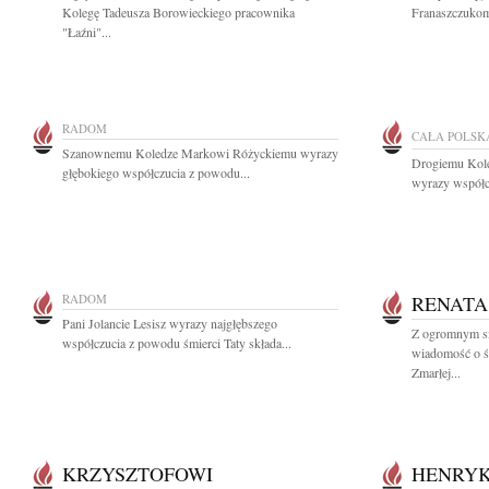
Kolegę Tadeusza Borowieckiego pracownika
Franaszczukom
"Łaźni"...
RADOM
CAŁA POLSK
Szanownemu Koledze Markowi Różyckiemu wyrazy
Drogiemu Kol
głębokiego współczucia z powodu...
wyrazy współc
RADOM
RENATA
Pani Jolancie Lesisz wyrazy najgłębszego
Z ogromnym sm
współczucia z powodu śmierci Taty składa...
wiadomość o ś
Zmarłej...
KRZYSZTOFOWI
HENRY