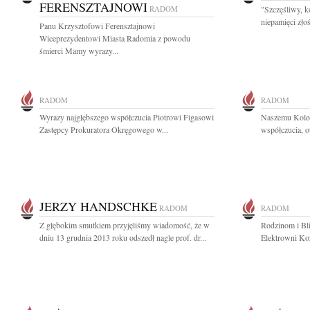
FERENSZTAJNOWI
RADOM
"Szczęśliwy, 
niepamięci zło
Panu Krzysztofowi Ferensztajnowi
Wiceprezydentowi Miasta Radomia z powodu
śmierci Mamy wyrazy...
RADOM
RADOM
Wyrazy najgłębszego współczucia Piotrowi Figasowi
Naszemu Kole
Zastępcy Prokuratora Okręgowego w...
współczucia, o
JERZY HANDSCHKE
RADOM
RADOM
Z głębokim smutkiem przyjęliśmy wiadomość, że w
Rodzinom i Bl
dniu 13 grudnia 2013 roku odszedł nagle prof. dr...
Elektrowni Koz