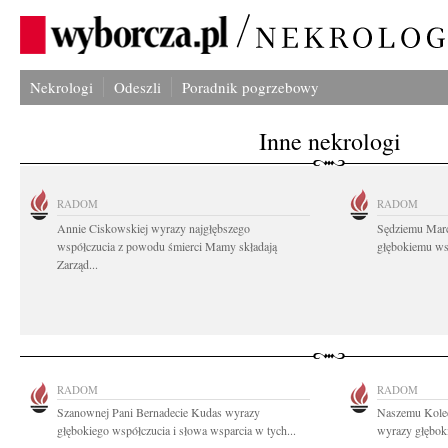
Nekrologi
Odeszli
Poradnik pogrzebowy
Inne nekrologi
RADOM
RADOM
Annie Ciskowskiej wyrazy najgłębszego
Sędziemu Mar
współczucia z powodu śmierci Mamy składają
głębokiemu wsp
Zarząd...
RADOM
RADOM
Szanownej Pani Bernadecie Kudas wyrazy
Naszemu Koled
głębokiego współczucia i słowa wsparcia w tych...
wyrazy głębok