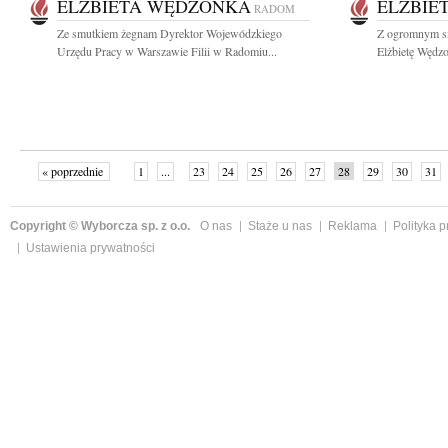
ELŻBIETA WĘDZONKA
ELŻBIE
RADOM
Ze smutkiem żegnam Dyrektor Wojewódzkiego
Z ogromnym s
Urzędu Pracy w Warszawie Filii w Radomiu...
Elżbietę Wędz
« poprzednie
1
...
23
24
25
26
27
28
29
30
31
»
Copyright © Wyborcza sp. z o.o.
O nas
Staże u nas
Reklama
Polityka 
Ustawienia prywatności