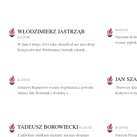
WŁODZIMIERZ JASTRZĄB
RADOM
Naszemu Koled
RADOM
wyrazy głębok
W dniu 6 lutego 2014 roku odszedł od nas nasz drogi
Kolega adwokat Włodzimierz Jastrząb członek...
JAN SZ
RADOM
Arturowi Rejmerowi wyrazy współczucia z powodu
"Pierwszy dzie
śmierci Taty Koleżanki i Koledzy z...
Końcowi wszysc
TADEUSZ BOROWIECKI
RADOM
RADOM
Z głębokim smutkiem żegnamy naszego drogiego
Naszym Przyja