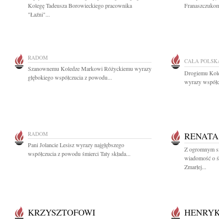
Kolegę Tadeusza Borowieckiego pracownika
Franaszczukom
"Łaźni"...
RADOM
CAŁA POLSK
Szanownemu Koledze Markowi Różyckiemu wyrazy
Drogiemu Kol
głębokiego współczucia z powodu...
wyrazy współc
RADOM
RENATA
Pani Jolancie Lesisz wyrazy najgłębszego
Z ogromnym sm
współczucia z powodu śmierci Taty składa...
wiadomość o ś
Zmarłej...
KRZYSZTOFOWI
HENRY