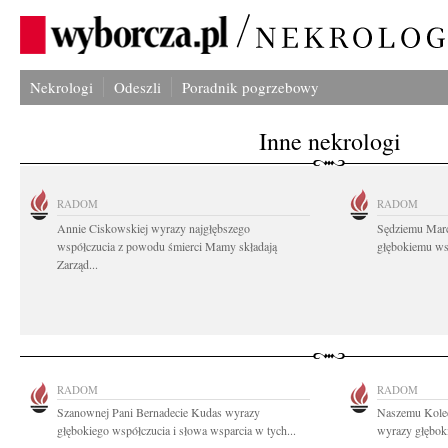
Nekrologi
Odeszli
Poradnik pogrzebowy
Inne nekrologi
RADOM
RADOM
Annie Ciskowskiej wyrazy najgłębszego
Sędziemu Mar
współczucia z powodu śmierci Mamy składają
głębokiemu wsp
Zarząd...
RADOM
RADOM
Szanownej Pani Bernadecie Kudas wyrazy
Naszemu Koled
głębokiego współczucia i słowa wsparcia w tych...
wyrazy głębok