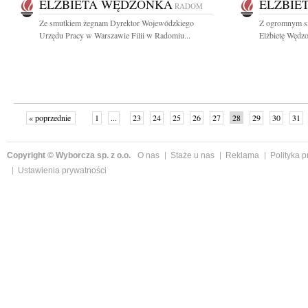
ELŻBIETA WĘDZONKA
ELŻBIE
RADOM
Ze smutkiem żegnam Dyrektor Wojewódzkiego
Z ogromnym s
Urzędu Pracy w Warszawie Filii w Radomiu...
Elżbietę Wędz
« poprzednie
1
...
23
24
25
26
27
28
29
30
31
»
Copyright © Wyborcza sp. z o.o.
O nas
Staże u nas
Reklama
Polityka 
Ustawienia prywatności