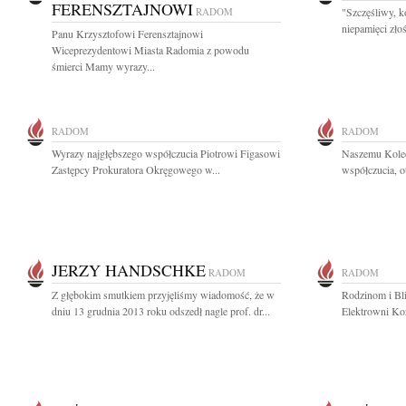
FERENSZTAJNOWI
RADOM
"Szczęśliwy, 
niepamięci zło
Panu Krzysztofowi Ferensztajnowi
Wiceprezydentowi Miasta Radomia z powodu
śmierci Mamy wyrazy...
RADOM
RADOM
Wyrazy najgłębszego współczucia Piotrowi Figasowi
Naszemu Kole
Zastępcy Prokuratora Okręgowego w...
współczucia, o
JERZY HANDSCHKE
RADOM
RADOM
Z głębokim smutkiem przyjęliśmy wiadomość, że w
Rodzinom i Bl
dniu 13 grudnia 2013 roku odszedł nagle prof. dr...
Elektrowni Koz