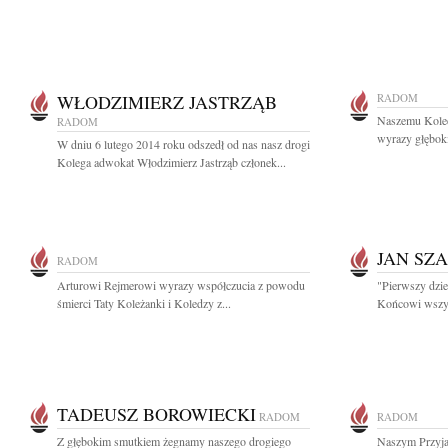
WŁODZIMIERZ JASTRZĄB
RADOM
Naszemu Koled
RADOM
wyrazy głębok
W dniu 6 lutego 2014 roku odszedł od nas nasz drogi
Kolega adwokat Włodzimierz Jastrząb członek...
JAN SZ
RADOM
Arturowi Rejmerowi wyrazy współczucia z powodu
"Pierwszy dzie
śmierci Taty Koleżanki i Koledzy z...
Końcowi wszysc
TADEUSZ BOROWIECKI
RADOM
RADOM
Z głębokim smutkiem żegnamy naszego drogiego
Naszym Przyja