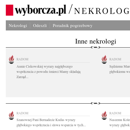
Nekrologi
Odeszli
Poradnik pogrzebowy
Inne nekrologi
RADOM
RADOM
Annie Ciskowskiej wyrazy najgłębszego
Sędziemu Mar
współczucia z powodu śmierci Mamy składają
głębokiemu wsp
Zarząd...
RADOM
RADOM
Szanownej Pani Bernadecie Kudas wyrazy
Naszemu Koled
głębokiego współczucia i słowa wsparcia w tych...
wyrazy głębok