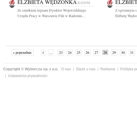
ELŻBIETA WĘDZONKA
ELŻBIE
RADOM
Ze smutkiem żegnam Dyrektor Wojewódzkiego
Z ogromnym s
Urzędu Pracy w Warszawie Filii w Radomiu...
Elżbietę Wędz
« poprzednie
1
...
23
24
25
26
27
28
29
30
31
»
Copyright © Wyborcza sp. z o.o.
O nas
Staże u nas
Reklama
Polityka 
Ustawienia prywatności