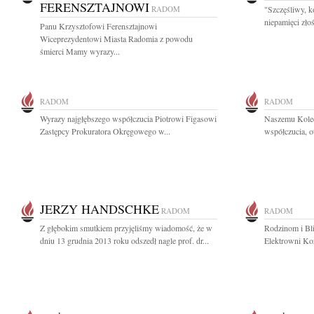
FERENSZTAJNOWI
RADOM
"Szczęśliwy, 
niepamięci zło
Panu Krzysztofowi Ferensztajnowi
Wiceprezydentowi Miasta Radomia z powodu
śmierci Mamy wyrazy...
RADOM
RADOM
Wyrazy najgłębszego współczucia Piotrowi Figasowi
Naszemu Kole
Zastępcy Prokuratora Okręgowego w...
współczucia, o
JERZY HANDSCHKE
RADOM
RADOM
Z głębokim smutkiem przyjęliśmy wiadomość, że w
Rodzinom i Bl
dniu 13 grudnia 2013 roku odszedł nagle prof. dr...
Elektrowni Koz