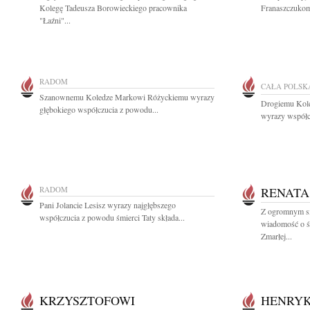
Kolegę Tadeusza Borowieckiego pracownika
Franaszczukom
"Łaźni"...
RADOM
CAŁA POLSK
Szanownemu Koledze Markowi Różyckiemu wyrazy
Drogiemu Kol
głębokiego współczucia z powodu...
wyrazy współc
RADOM
RENATA
Pani Jolancie Lesisz wyrazy najgłębszego
Z ogromnym sm
współczucia z powodu śmierci Taty składa...
wiadomość o ś
Zmarłej...
KRZYSZTOFOWI
HENRY