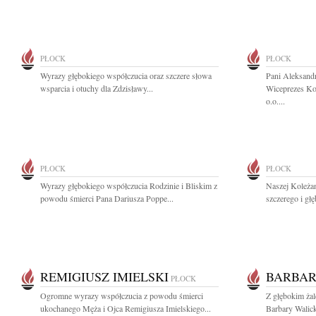
PŁOCK
PŁOCK
Wyrazy głębokiego współczucia oraz szczere słowa
Pani Aleksandr
wsparcia i otuchy dla Zdzisławy...
Wiceprezes Kom
o.o....
PŁOCK
PŁOCK
Wyrazy głębokiego współczucia Rodzinie i Bliskim z
Naszej Koleża
powodu śmierci Pana Dariusza Poppe...
szczerego i gł
REMIGIUSZ IMIELSKI
BARBAR
PŁOCK
Ogromne wyrazy współczucia z powodu śmierci
Z głębokim ża
ukochanego Męża i Ojca Remigiusza Imielskiego...
Barbary Walick