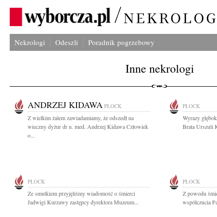
Nekrologi
Odeszli
Poradnik pogrzebowy
Inne nekrologi
ANDRZEJ KIDAWA
PŁOCK
PŁOCK
Z wielkim żalem zawiadamiamy, że odszedł na
Wyrazy głębok
wieczny dyżur dr n. med. Andrzej Kidawa Człowiek
Brata Urszuli K
o...
PŁOCK
PŁOCK
Ze smutkiem przyjęliśmy wiadomość o śmierci
Z powodu śmie
Jadwigi Kurzawy zastępcy dyrektora Muzeum...
współczucia Pa