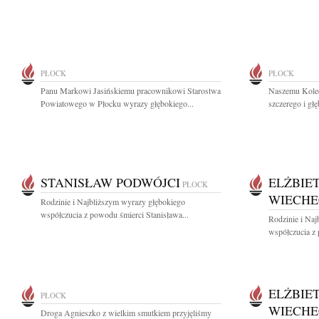
PŁOCK
PŁOCK
Panu Markowi Jasińskiemu pracownikowi Starostwa
Naszemu Kole
Powiatowego w Płocku wyrazy głębokiego...
szczerego i gł
STANISŁAW PODWÓJCI
ELŻBIE
PŁOCK
WIECH
Rodzinie i Najbliższym wyrazy głębokiego
współczucia z powodu śmierci Stanisława...
Rodzinie i Na
współczucia z 
ELŻBIE
PŁOCK
WIECH
Droga Agnieszko z wielkim smutkiem przyjęliśmy