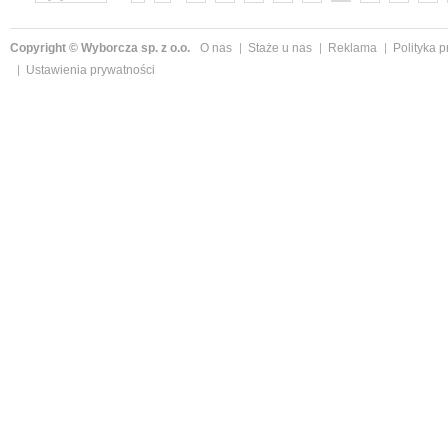
»
Copyright © Wyborcza sp. z o.o.
O nas
Staże u nas
Reklama
Polityka 
Ustawienia prywatności