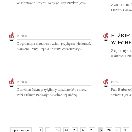
wiadomość o śmierci Twojego Taty Przekazujemy...
Z żalem i smut
Elżbiety Podwó
ELŻBIE
PŁOCK
WIECH
Z ogromnym smutkiem i żalem przyjąłem wiadomość
o śmierci Ireny Stępniak Mamy Wicestarosty...
Z ogromnym sm
o śmierci Elżb
PŁOCK
PŁOCK
Z wielkim żalem przyjęliśmy wiadomość o śmierci
Pani Barbarze
Pani Elżbiety Podwójci-Wiecheckiej Radnej...
śmierci Ojca s
« poprzednie
1
...
23
24
25
26
27
28
29
30
31