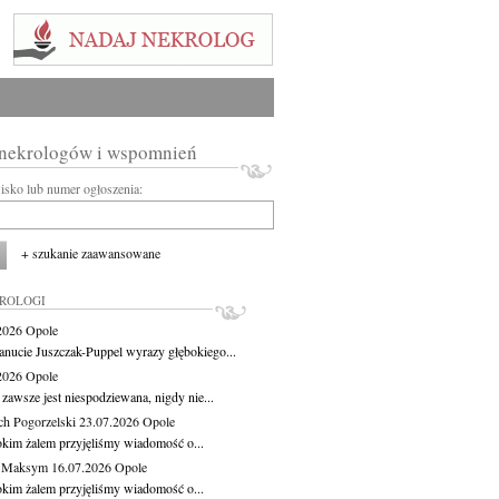
 nekrologów i wspomnień
wisko lub numer ogłoszenia:
+ szukanie zaawansowane
KROLOGI
.2026
Opole
anucie Juszczak-Puppel wyrazy głębokiego...
.2026
Opole
zawsze jest niespodziewana, nigdy nie...
ch Pogorzelski
23.07.2026
Opole
okim żalem przyjęliśmy wiadomość o...
z Maksym
16.07.2026
Opole
okim żalem przyjęliśmy wiadomość o...