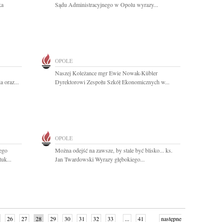
ka
Sądu Administracyjnego w Opolu wyrazy...
OPOLE
Naszej Koleżance mgr Ewie Nowak-Kübler
 oraz...
Dyrektorowi Zespołu Szkół Ekonomicznych w...
OPOLE
ego
Można odejść na zawsze, by stale być blisko... ks.
uk...
Jan Twardowski Wyrazy głębokiego...
26
27
28
29
30
31
32
33
...
41
następne