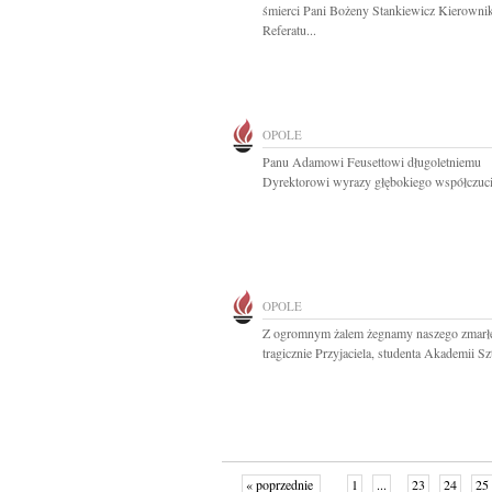
śmierci Pani Bożeny Stankiewicz Kierowni
Referatu...
OPOLE
Panu Adamowi Feusettowi długoletniemu
Dyrektorowi wyrazy głębokiego współczucia
OPOLE
Z ogromnym żalem żegnamy naszego zmarł
tragicznie Przyjaciela, studenta Akademii Szt
« poprzednie
1
...
23
24
25