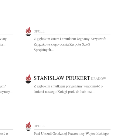
OPOLE
wiaty
Z głębokim żalem i smutkiem żegnamy Krzysztofa
a...
Zajączkowskiego ucznia Zespołu Szkół
Specjalnych...
STANISŁAW PEUKERT
KRAKÓW
wych"
Z głębokim smutkiem przyjęliśmy wiadomość o
wyrazy...
śmierci naszego Kolegi prof. dr. hab. inż....
OPOLE
ość o
Pani Urszuli Grodzkiej Pracownicy Wojewódzkiego