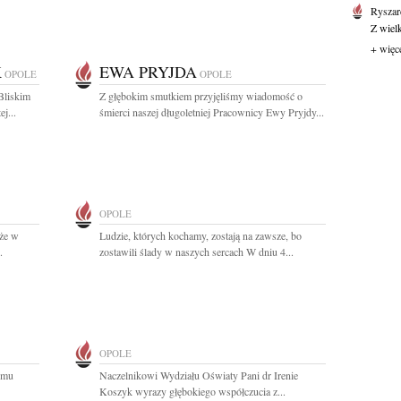
Ryszar
Z wiel
+ więc
K
EWA PRYJDA
OPOLE
OPOLE
Bliskim
Z głębokim smutkiem przyjęliśmy wiadomość o
j...
śmierci naszej długoletniej Pracownicy Ewy Pryjdy...
OPOLE
 że w
Ludzie, których kochamy, zostają na zawsze, bo
.
zostawili ślady w naszych sercach W dniu 4...
OPOLE
emu
Naczelnikowi Wydziału Oświaty Pani dr Irenie
Koszyk wyrazy głębokiego współczucia z...