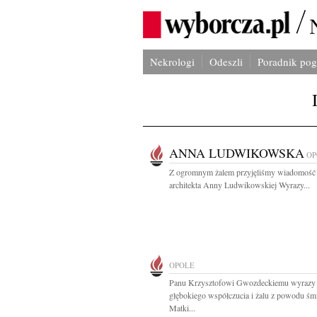
Nekrologi
Odeszli
Poradnik po
ANNA LUDWIKOWSKA
OP
Z ogromnym żalem przyjęliśmy wiadomość 
architekta Anny Ludwikowskiej Wyrazy...
OPOLE
Panu Krzysztofowi Gwozdeckiemu wyrazy
głębokiego współczucia i żalu z powodu śmi
Matki...