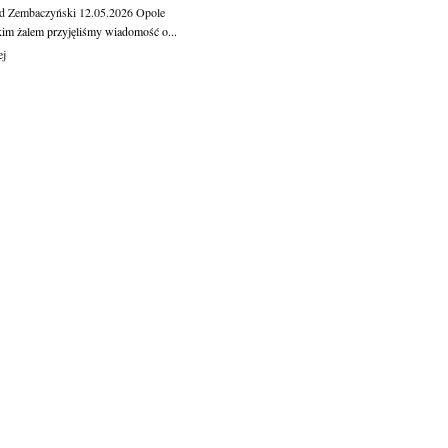
d Zembaczyński
12.05.2026
Opole
kim żalem przyjęliśmy wiadomość o...
ej