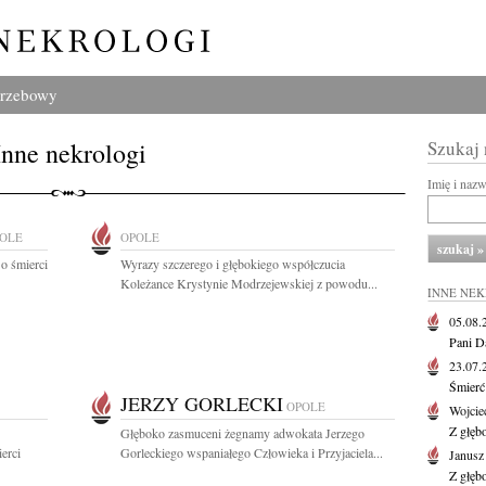
grzebowy
Inne nekrologi
Szukaj
Imię i naz
OLE
OPOLE
o śmierci
Wyrazy szczerego i głębokiego współczucia
Koleżance Krystynie Modrzejewskiej z powodu...
INNE NE
05.08
Pani D
23.07
Śmierć 
JERZY GORLECKI
OPOLE
Wojcie
Z głęb
Głęboko zasmuceni żegnamy adwokata Jerzego
erci
Gorleckiego wspaniałego Człowieka i Przyjaciela...
Janus
Z głęb