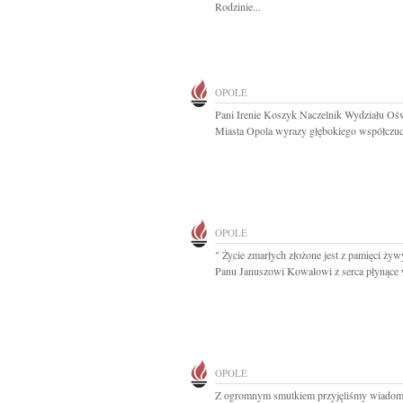
Rodzinie...
OPOLE
Pani Irenie Koszyk Naczelnik Wydziału Oś
Miasta Opola wyrazy głębokiego współczuci
OPOLE
" Życie zmarłych złożone jest z pamięci ży
Panu Januszowi Kowalowi z serca płynące 
OPOLE
Z ogromnym smutkiem przyjęliśmy wiadom