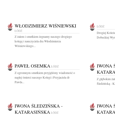
WŁODZIMIERZ WIŚNIEWSKI
ŁÓDŹ
ŁÓDŹ
Drogiej Koleż
Z żalem i smutkiem żegnamy naszego drogiego
Dobeckiej Wyra
kolegę i nauczyciela dra Włodzimierza
Wiśniewskiego...
PAWEŁ OSEMKA
IWONA 
ŁÓDŹ
KATARA
Z ogromnym smutkiem przyjęliśmy wiadomość o
nagłej śmierci naszego Kolegi i Przyjaciela dr
Z głębokim ża
Pawła...
Śledzińską - K
IWONA ŚLEDZIŃSKA -
IWONA 
KATARASIŃSKA
KATARA
ŁÓDŹ