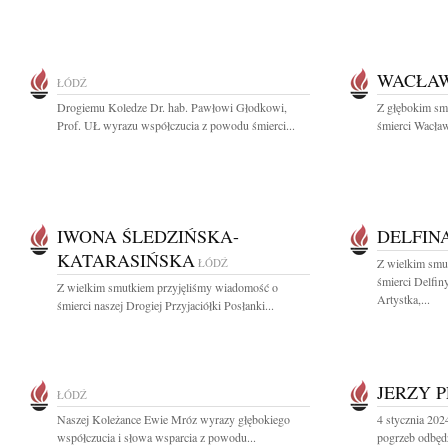
WACŁAW
ŁÓDŹ
Drogiemu Koledze Dr. hab. Pawłowi Głodkowi,
Z głębokim sm
Prof. UŁ wyrazu współczucia z powodu śmierci...
śmierci Wacław
IWONA ŚLEDZIŃSKA-
DELFIN
KATARASIŃSKA
ŁÓDŹ
Z wielkim smu
śmierci Delfi
Z wielkim smutkiem przyjęliśmy wiadomość o
Artystka,...
śmierci naszej Drogiej Przyjaciółki Posłanki...
JERZY 
ŁÓDŹ
Naszej Koleżance Ewie Mróz wyrazy głębokiego
4 stycznia 202
współczucia i słowa wsparcia z powodu...
pogrzeb odbędzi