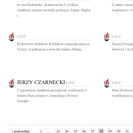
Iwona Śledzińska - Katarasińska Z wielkim
Z żalem i pocz
smutkiem żegnam nestorkę polskiego Sejmu. Mądrą
wiadomość o śm
i...
ŁÓDŹ
ŁÓDŹ
Profesorowi Rafałowi Kubiakowi najserdeczniejsze
Naszej Drogiej
wyrazy współczucia z powodu śmierci Mamy...
Jurewicz i Jej
JERZY CZARNECKI
ŁÓDŹ
ŁÓDŹ
Z ogromnym smutkiem przyjęliśmy wiadomość o
Panu Profesor
śmierci Pana Jerzego Czarneckiego Prezesa
współczucia z 
Zarządu...
« poprzednie
1
...
23
24
25
26
27
28
29
30
31