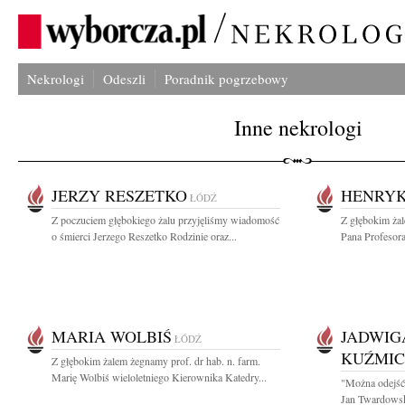
Nekrologi
Odeszli
Poradnik pogrzebowy
Inne nekrologi
JERZY RESZETKO
HENRYK
ŁÓDŹ
Z poczuciem głębokiego żalu przyjęliśmy wiadomość
Z głębokim ża
o śmierci Jerzego Reszetko Rodzinie oraz...
Pana Profesora
MARIA WOLBIŚ
JADWIG
ŁÓDŹ
KUŹMI
Z głębokim żalem żegnamy prof. dr hab. n. farm.
Marię Wolbiś wieloletniego Kierownika Katedry...
"Można odejść 
Jan Twardowsk