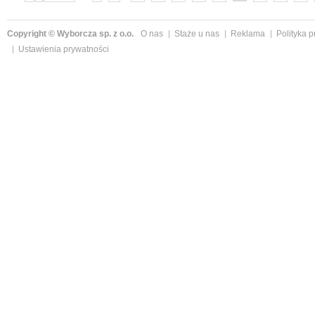
»
Copyright © Wyborcza sp. z o.o.
O nas
Staże u nas
Reklama
Polityka 
Ustawienia prywatności