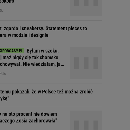
pokoiło
CKI
t, zgarda i sneakersy. Statement pieces to
era w modzie i designie
Byłam w szoku,
j mąż nigdy się tak chamsko
achowywał. Nie wiedziałam, jak
agować
PCJA
t temu pokazali, że w Polsce też można zrobić
ykę"
y na sto procent nie dowiem
dlaczego Zosia zachorowała"