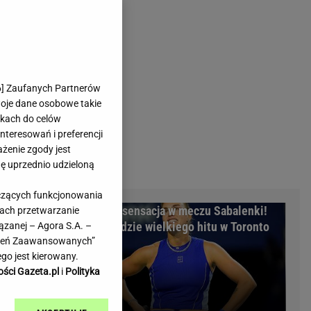
rmienia
Gliwice
Kielce
hodowe
Kraków
Lublin
Łódź
6
] Zaufanych Partnerów
woje dane osobowe takie
Olsztyn
likach do celów
Opole
teresowań i preferencji
e
Płock
ażenie zgody jest
we
Poznań
dę uprzednio udzieloną
Radom
yczących funkcjonowania
Rzeszów
ożyczkę, bank
Nocna sensacja w meczu Sabalenki!
kach przetwarzanie
inowe
Sosnowiec
cyzja sądu
Nie będzie wielkiego hitu w Toronto
ązanej – Agora S.A. –
inowe
Szczecin
awień Zaawansowanych”
Melo Radio
Toruń
go jest kierowany.
Trójmiasto
ości Gazeta.pl
i
Polityka
Warszawa
Wrocław