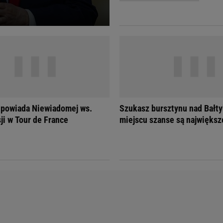
Telewizor LG O
dpowiada Niewiadomej ws.
Szukasz bursztynu nad Bałt
ji w Tour de France
miejscu szanse są największ
Doda
Kalkulator Poro
Magda Gessler
Kalendarz dni p
Agnieszka Woźniak-Starak
Kalendarz ciąży