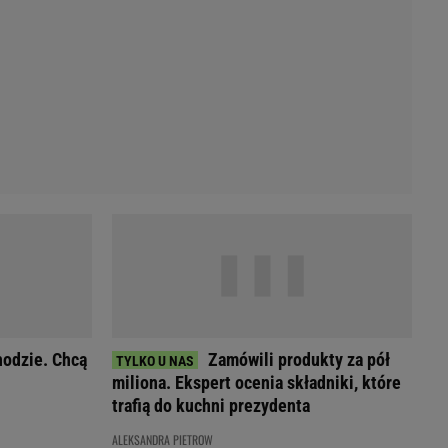
Przetargi
Licytacje komornicze
Komputery Forum
Alkomat online
Kalkulator opłacalności LPG
Przelicznik cm na cale i stopy
Kalkulator momentu obrotowego
Kalkulator mocy
Kalkulator zużycia paliwa
Kalkulator rozmiaru opon
Przelicznik mile na kilometry
hodzie. Chcą
Zamówili produkty za pół
miliona. Ekspert ocenia składniki, które
trafią do kuchni prezydenta
ALEKSANDRA PIETROW