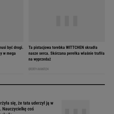
usi być drogi.
Ta pistacjowa torebka WITTCHEN skradła
my w mega
nasze serca. Skórzana perełka właśnie trafiła
na wyprzedaż
OFERTY AVANTI24
żyła się, że tata uderzył ją w
. Nauczycielkę coś