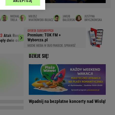
AKCEPTUJĘ
l sp. z o.o., jej
Zielona Góra
ić swoje preferencje
arzania danych poprzez
MAGAZYNY
MICHAŁ
MIŁOSZ
JAKUB
JUSTYNA
ych”. Zmiana ustawień
K
TRELA
WIATROWSKI-BUJACZ
BALCERSKI
BRYCZKOWSKA
syny
Kuchnia
OFERTA SUBSKRYPCJI
a
Wysokie Obcasy
Premium: TOK FM +
Atak Rosji na Charków i Odessę.
Marciniak zdrad
ach:
Wyborcza.pl
nęły dwie osoby
Messim. "Nie byłem n
y
 celów identyfikacji.
MOCNE MEDIA W DUO PAKIECIE. SPRAWDŹ
omiar reklam i treści,
rynarka
DZIEJE SIĘ!
enka za 29zł
zula
 wide
y
to
kim obcasie
Wpadnij na bezpłatne koncerty nad Wisłą!