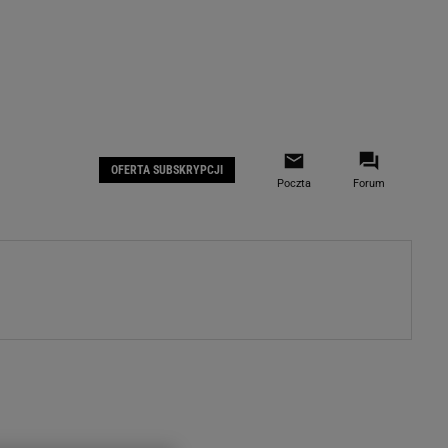
 IOS
Gazeta.pl na Facebooku
OFERTA SUBSKRYPCJI
Poczta
Forum
ZA
WYDARZENIA GOSPODARCZE
LOKALNE
Białystok
Bielsko-Biała
stki
Bydgoszcz
moda
Częstochowa
uże buty
Gorzów Wielkopolski
ecka
Katowice