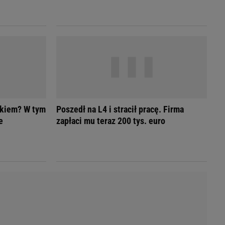
LED
ykiem? W tym
Poszedł na L4 i stracił pracę. Firma
e
zapłaci mu teraz 200 tys. euro
du
Rodzina
łodnych
Wakacje
Sennik