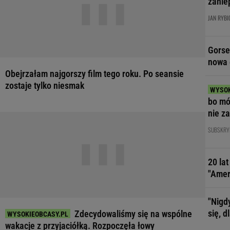
zanie
JAN RYBI
Gorse
nowa 
Obejrzałam najgorszy film tego roku. Po seansie
zostaje tylko niesmak
bo mó
nie z
zare
SUBSKRY
20 la
"Amer
"Nigd
się, 
Zdecydowaliśmy się na wspólne
wakacje z przyjaciółką. Rozpoczęła łowy