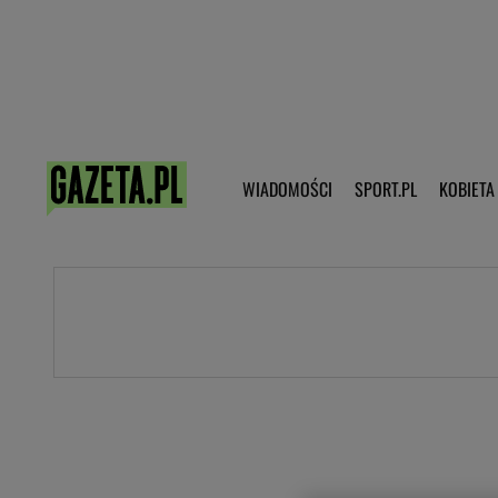
Poczta - Logowanie
Pobierz 
WIADOMOŚCI
SPORT.PL
KOBIETA
DZIECKO
KOBIETA
KULTURA
NEX
WIADOMOŚCI
SPORT
G.PL
Skoki narciarskie
Haps.pl
Ekstraklasa
Wiadomości ze świata
Bundesliga
Sport wiadomości
Liga Mistrzów
Horoskop
Liga Europy
Papież Franiszek
Koszykówka