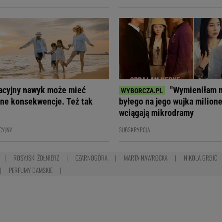
acyjny nawyk może mieć
"Wymieniłam 
ne konsekwencje. Też tak
byłego na jego wujka milione
wciągają mikrodramy
CYJNY
SUBSKRYPCJA
ROSYJSKI ŻOŁNIERZ
CZARNOGÓRA
MARTA NAWROCKA
NIKOLA GRBIĆ
PERFUMY DAMSKIE