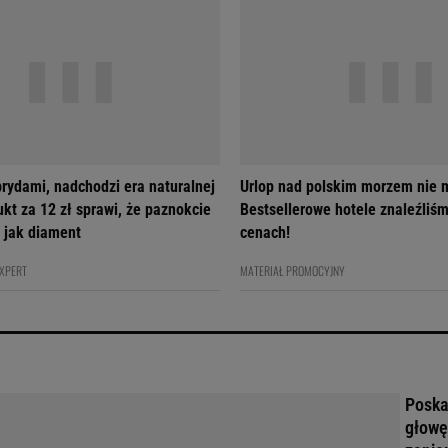
brydami, nadchodzi era naturalnej
Urlop nad polskim morzem nie m
ukt za 12 zł sprawi, że paznokcie
Bestsellerowe hotele znaleźliś
 jak diament
cenach!
EXPERT
MATERIAŁ PROMOCYJNY
Poskar
głowę