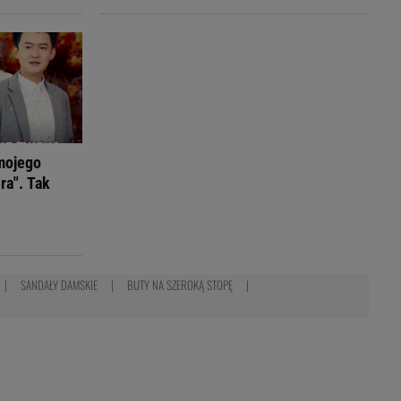
mojego
ra". Tak
SANDAŁY DAMSKIE
BUTY NA SZEROKĄ STOPĘ