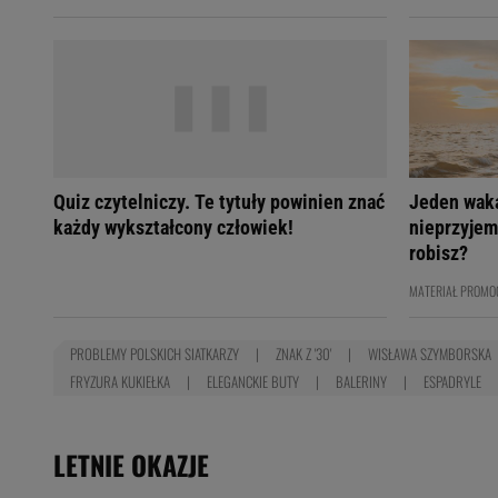
Quiz czytelniczy. Te tytuły powinien znać
Jeden wak
każdy wykształcony człowiek!
nieprzyjem
robisz?
MATERIAŁ PROMO
PROBLEMY POLSKICH SIATKARZY
ZNAK Z '30'
WISŁAWA SZYMBORSKA
FRYZURA KUKIEŁKA
ELEGANCKIE BUTY
BALERINY
ESPADRYLE
LETNIE OKAZJE