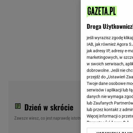
Wiadomości z Polski
Tenis
Plotki na topie
Sporty Walki
Niedziela handlowa
Siatkówka
Droga Użytkownicz
Informacje na bieżąco
PlusLiga
Metro Warszawa
Lekkoatletyka
jeśli wyrazisz zgodę klika
IAB, jak również Agora S
Duży Format
Kolarstwo
jak adresy IP, adresy e-m
Pogoda Warszawa
Bieganie
marketingowych, w szcze
Pogoda Kraków
Trening - ćwiczenia
w swoich serwisach, aplik
Pogoda Gdańsk
Ćwiczenia
dobrowolne. Jeśli nie ch
Pogoda Poznań
Dieta - Odżywianie
przejdź do „Ustawień Z
Twoje dane osobowe mogą
Pogoda Wrocław
Jak schudnąć?
Pol
serwisów i aplikacji lub
Gazeta na X
Sport - Fitness
dam
danych nie wymaga zgody 
Fitness
lub Zaufanych Partnerów
Dzień w skrócie
F1 - Formuła 1
lub przez kontakt z admi
Więcej informacji o prz
Zawsze wiesz, co jest naprawdę istotne
Prywatności Agora S.A.