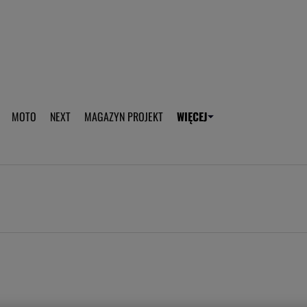
aplikację Gazeta - Android
Pobierz aplikację Gazeta -
MOTO
NEXT
MAGAZYN PROJEKT
WIĘCEJ
T
PLOTEK
SPORT.PL
HOROSKOPY
WEEKEND
TOK FM
WYBORC
ROZRYWKA
ŻYCIE I STYL
Gwiazdy Mundialu
Fryzury
Plotek
Makijaż
Gry online
Magia - Ciekawo
Historie
Wiadomości - 
WAGs
Sposób na za d
Anna Lewandowska
Gorączka u dzi