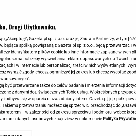
Meghan Markle
Krzesełka do ka
Magda Gessler
Łóżka dla dzieci
Barbara Kurdej-Szatan
Foteliki samoc
ko, Drogi Użytkowniku,
Księżna Kate
Przepisy
Porady
Jak zrobić?
jąc „Akceptuję”, Gazeta.pl sp. z o.o. oraz jej Zaufani Partnerzy, w tym [
67
.A. będąca spółką powiązaną z Gazeta.pl sp. z o.o., będą przetwarzać T
Na czasie
Grzyby
ail czy identyfikatory plików cookie lub inne informacje zapisane w tych p
Memy
Koronawirus
gólności na potrzeby wyświetlania reklam dopasowanych do Twoich zain
Radio Zet
Porady - Zdrowi
acjach i w Internecie lub personalizacji treści w nich wyświetlanych. Wyr
Radio Pogoda
Sukienki jeanso
cesz wyrazić zgody, chcesz ograniczyć jej zakres lub chcesz wycofać zgo
Radio internetowe
Torebki worki
aawansowanych”.
 być przetwarzane także do celów badania i mierzenia informacji dot
Rock Radio
Życzenia
acy wskazali najlepszą pierwszą
Oszuści wzięli na nią p
 łączone z danymi dot. świadczonych Tobie usług. W określonych przypad
Złote Przeboje
Życzenia urodz
ę. Zdeklasowała konkurencję
zażądał spłaty. Jest de
i odbywa się w oparciu o uzasadniony interes Gazeta.pl, jej spółki powi
Chillizet - radio internetowe
Życzenia imien
. Takiemu przetwarzaniu możesz się sprzeciwić, przechodząc do „Ust
Podcasty
Newsy, plotki - 
nistratorem – w zależności od zakresu sprzeciwu i podmiotu, wobec które
E-booki - Audiobooki
Lifestyle
etwarzaniu danych osobowych znajdziesz w dokumencie
Polityka Prywatn
Planeta.pl
Co obejrzeć