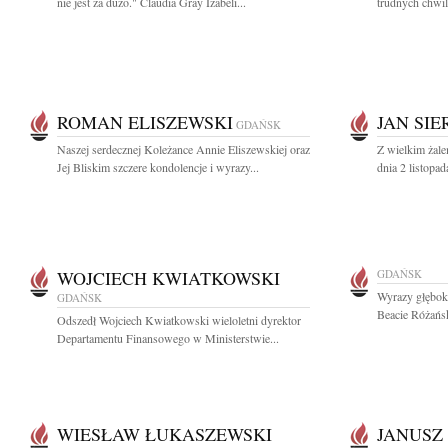
nie jest za dużo." Claudia Gray Izabeli...
trudnych chwil
ROMAN ELISZEWSKI
JAN SIE
GDAŃSK
Naszej serdecznej Koleżance Annie Eliszewskiej oraz
Z wielkim żal
Jej Bliskim szczere kondolencje i wyrazy...
dnia 2 listopad
WOJCIECH KWIATKOWSKI
GDAŃSK
Wyrazy głęboki
GDAŃSK
Beacie Różańsk
Odszedł Wojciech Kwiatkowski wieloletni dyrektor
Departamentu Finansowego w Ministerstwie...
WIESŁAW ŁUKASZEWSKI
JANUSZ