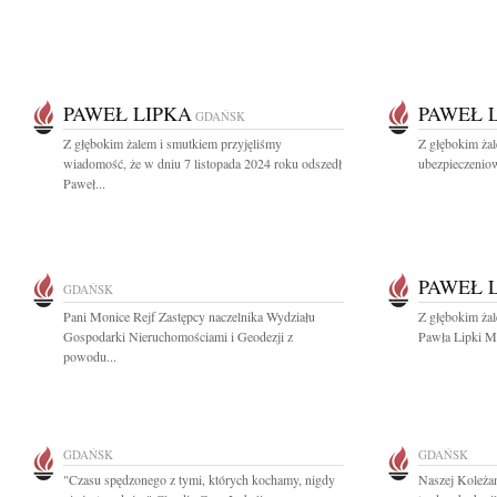
PAWEŁ LIPKA
PAWEŁ 
GDAŃSK
Z głębokim żalem i smutkiem przyjęliśmy
Z głębokim ża
wiadomość, że w dniu 7 listopada 2024 roku odszedł
ubezpieczeniow
Paweł...
PAWEŁ 
GDAŃSK
Pani Monice Rejf Zastępcy naczelnika Wydziału
Z głębokim ża
Gospodarki Nieruchomościami i Geodezji z
Pawła Lipki Mę
powodu...
GDAŃSK
GDAŃSK
"Czasu spędzonego z tymi, których kochamy, nigdy
Naszej Koleża