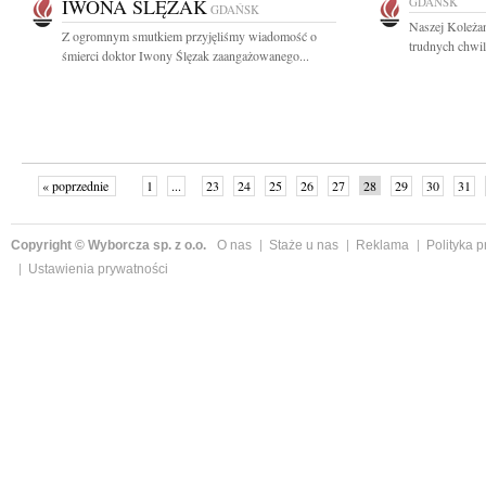
IWONA ŚLĘZAK
GDAŃSK
GDAŃSK
Naszej Koleża
Z ogromnym smutkiem przyjęliśmy wiadomość o
trudnych chwil
śmierci doktor Iwony Ślęzak zaangażowanego...
« poprzednie
1
...
23
24
25
26
27
28
29
30
31
»
Copyright © Wyborcza sp. z o.o.
O nas
Staże u nas
Reklama
Polityka 
Ustawienia prywatności