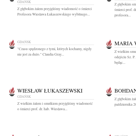
GDAŃSK
Z głębokim sm
Z głębokim żalem przyjęliśmy wiadomość o śmierci
śmierci prof. d
Profesora Wiesława Łukaszewskiego wybitnego...
profesora...
GDAŃSK
MARIA
"Czasu spędzonego z tymi, których kochamy, nigdy
Z wielkim smu
nie jest za dużo." Claudia Gray...
odejściu Sz. P
będąc...
WIESŁAW ŁUKASZEWSKI
BOHDAN
GDAŃSK
Z głębokim ża
Z wielkim żalem i smutkiem przyjęliśmy wiadomość
października 20
o śmierci prof. dr. hab. Wiesława...