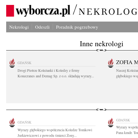
Nekrologi
Odeszli
Poradnik pogrzebowy
Inne nekrologi
ZOFIA 
GDAŃSK
Drogi Piotrze Koleżanki i Koledzy z firmy
Naszej Koleża
Konecranes and Demag Sp. z o.o. składają wyrazy...
głębokiego wspó
GDAŃSK
GDAŃSK
Wyrazy współcz
Wyrazy głębokiego współczucia Koledze Tomkowi
Pana kmdr. To
Jurkiewiczowi z powodu śmierci Żony...