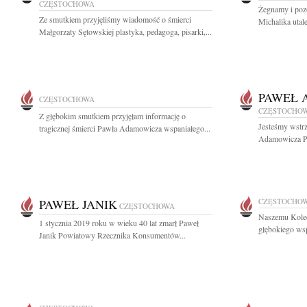
CZĘSTOCHOWA
Żegnamy i poz
Ze smutkiem przyjęliśmy wiadomość o śmierci
Michalika utal
Małgorzaty Sętowskiej plastyka, pedagoga, pisarki,...
PAWEŁ 
CZĘSTOCHOWA
CZĘSTOCHO
Z głębokim smutkiem przyjęłam informację o
Jesteśmy wstrz
tragicznej śmierci Pawła Adamowicza wspaniałego...
Adamowicza Pr
PAWEŁ JANIK
CZĘSTOCHO
CZĘSTOCHOWA
Naszemu Kole
1 stycznia 2019 roku w wieku 40 lat zmarł Paweł
głębokiego ws
Janik Powiatowy Rzecznika Konsumentów...