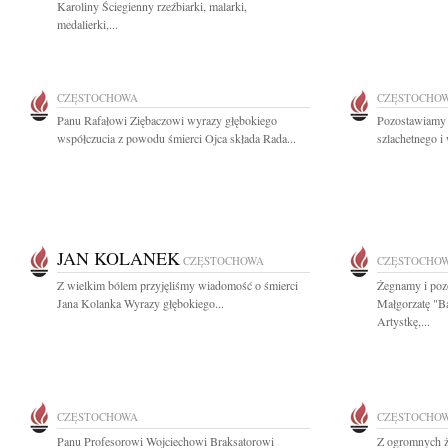
Karoliny Ściegienny rzeźbiarki, malarki,
medalierki,...
CZĘSTOCHOWA
CZĘSTOCHO
Panu Rafałowi Ziębaczowi wyrazy głębokiego
Pozostawiamy 
współczucia z powodu śmierci Ojca składa Rada...
szlachetnego i
JAN KOLANEK
CZĘSTOCHOWA
CZĘSTOCHO
Z wielkim bólem przyjęliśmy wiadomość o śmierci
Żegnamy i poz
Jana Kolanka Wyrazy głębokiego...
Małgorzatę "B
Artystkę,...
CZĘSTOCHOWA
CZĘSTOCHO
Panu Profesorowi Wojciechowi Braksatorowi
Z ogromnych ż