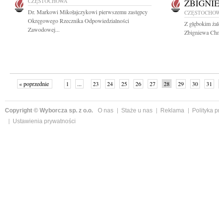
CZĘSTOCHOWA
ZBIGNI
Dr. Markowi Mikołajczykowi pierwszemu zastępcy
CZĘSTOCHO
Okręgowego Rzecznika Odpowiedzialności
Z głębokim ża
Zawodowej...
Zbigniewa Chm
« poprzednie
1
...
23
24
25
26
27
28
29
30
31
»
Copyright © Wyborcza sp. z o.o.
O nas
Staże u nas
Reklama
Polityka 
Ustawienia prywatności