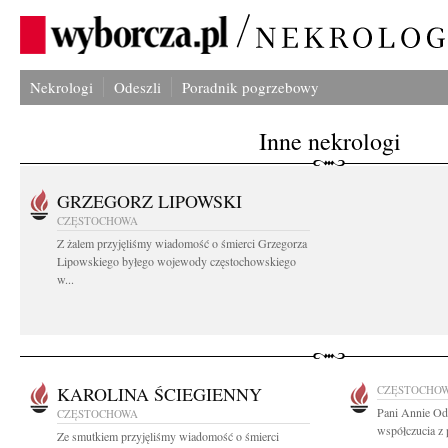
Nekrologi
Odeszli
Poradnik pogrzebowy
Inne nekrologi
GRZEGORZ LIPOWSKI
CZĘSTOCHOWA
Z żalem przyjęliśmy wiadomość o śmierci Grzegorza
Lipowskiego byłego wojewody częstochowskiego
w...
KAROLINA ŚCIEGIENNY
CZĘSTOCHO
Pani Annie Od
CZĘSTOCHOWA
współczucia z 
Ze smutkiem przyjęliśmy wiadomość o śmierci