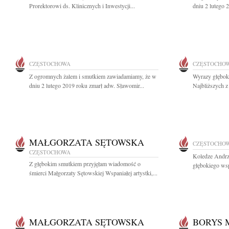
Prorektorowi ds. Klinicznych i Inwestycji...
dniu 2 lutego 
CZĘSTOCHOWA
CZĘSTOCHO
Z ogromnych żalem i smutkiem zawiadamiamy, że w
Wyrazy głęboki
dniu 2 lutego 2019 roku zmarł adw. Sławomir...
Najbliższych z
MAŁGORZATA SĘTOWSKA
CZĘSTOCHO
CZĘSTOCHOWA
Koledze Andr
Z głębokim smutkiem przyjęłam wiadomość o
głębokiego wsp
śmierci Małgorzaty Sętowskiej Wspaniałej artystki,...
MAŁGORZATA SĘTOWSKA
BORYS 