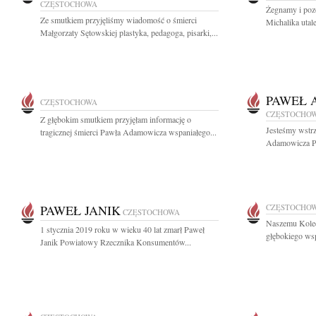
CZĘSTOCHOWA
Żegnamy i poz
Ze smutkiem przyjęliśmy wiadomość o śmierci
Michalika utal
Małgorzaty Sętowskiej plastyka, pedagoga, pisarki,...
PAWEŁ 
CZĘSTOCHOWA
CZĘSTOCHO
Z głębokim smutkiem przyjęłam informację o
Jesteśmy wstrz
tragicznej śmierci Pawła Adamowicza wspaniałego...
Adamowicza Pr
PAWEŁ JANIK
CZĘSTOCHO
CZĘSTOCHOWA
Naszemu Kole
1 stycznia 2019 roku w wieku 40 lat zmarł Paweł
głębokiego ws
Janik Powiatowy Rzecznika Konsumentów...