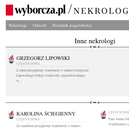
Nekrologi
Odeszli
Poradnik pogrzebowy
Inne nekrologi
GRZEGORZ LIPOWSKI
CZĘSTOCHOWA
Z żalem przyjęliśmy wiadomość o śmierci Grzegorza
Lipowskiego byłego wojewody częstochowskiego
w...
KAROLINA ŚCIEGIENNY
CZĘSTOCHO
Pani Annie Od
CZĘSTOCHOWA
współczucia z 
Ze smutkiem przyjęliśmy wiadomość o śmierci