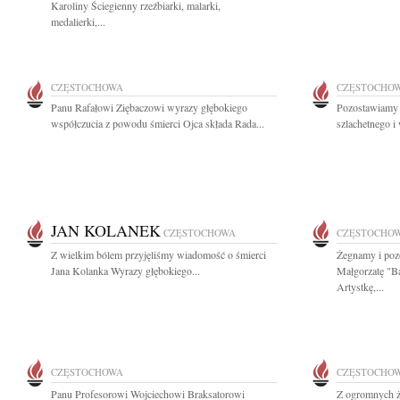
Karoliny Ściegienny rzeźbiarki, malarki,
medalierki,...
CZĘSTOCHOWA
CZĘSTOCHO
Panu Rafałowi Ziębaczowi wyrazy głębokiego
Pozostawiamy 
współczucia z powodu śmierci Ojca składa Rada...
szlachetnego i
JAN KOLANEK
CZĘSTOCHOWA
CZĘSTOCHO
Z wielkim bólem przyjęliśmy wiadomość o śmierci
Żegnamy i poz
Jana Kolanka Wyrazy głębokiego...
Małgorzatę "B
Artystkę,...
CZĘSTOCHOWA
CZĘSTOCHO
Panu Profesorowi Wojciechowi Braksatorowi
Z ogromnych ż