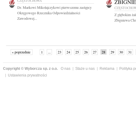
CZĘSTOCHOWA
ZBIGNI
Dr. Markowi Mikołajczykowi pierwszemu zastępcy
CZĘSTOCHO
Okręgowego Rzecznika Odpowiedzialności
Z głębokim ża
Zawodowej...
Zbigniewa Chm
« poprzednie
1
...
23
24
25
26
27
28
29
30
31
»
Copyright © Wyborcza sp. z o.o.
O nas
Staże u nas
Reklama
Polityka 
Ustawienia prywatności