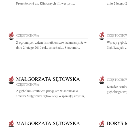
Prorektorowi ds. Klinicznych i Inwestycji...
dniu 2 lutego 
CZĘSTOCHOWA
CZĘSTOCHO
Z ogromnych żalem i smutkiem zawiadamiamy, że w
Wyrazy głęboki
dniu 2 lutego 2019 roku zmarł adw. Sławomir...
Najbliższych z
MAŁGORZATA SĘTOWSKA
CZĘSTOCHO
CZĘSTOCHOWA
Koledze Andr
Z głębokim smutkiem przyjęłam wiadomość o
głębokiego wsp
śmierci Małgorzaty Sętowskiej Wspaniałej artystki,...
MAŁGORZATA SĘTOWSKA
BORYS 