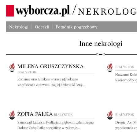
Nekrologi
Odeszli
Poradnik pogrzebowy
Inne nekrologi
MILENA GRUSZCZYŃSKA
BIAŁYSTOK
BIAŁYSTOK
Naszemu Kole
Rodzinie oraz Bliskim wyrazy głębokiego
Skorochodzkie
współczucia z powodu nagłej śmierci Mileny...
ZOFIA PAŁKA
BIAŁYSTOK
BIAŁYSTOK
Samorząd Lekarski Podlasia z głębokim żalem żegna
Drogiej Asi M
Doktor Zofię Pałka specjalistę w zakresie...
współczucia z 