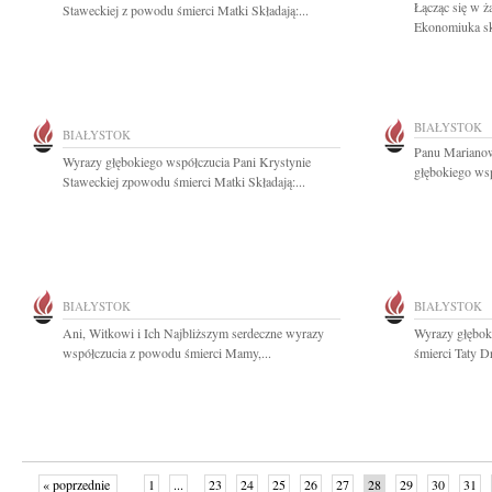
Łącząc się w ż
Staweckiej z powodu śmierci Matki Składają:...
Ekonomiuka sk
BIAŁYSTOK
BIAŁYSTOK
Panu Mariano
Wyrazy głębokiego współczucia Pani Krystynie
głębokiego wsp
Staweckiej zpowodu śmierci Matki Składają:...
BIAŁYSTOK
BIAŁYSTOK
Ani, Witkowi i Ich Najbliższym serdeczne wyrazy
Wyrazy głębok
współczucia z powodu śmierci Mamy,...
śmierci Taty 
« poprzednie
1
...
23
24
25
26
27
28
29
30
31