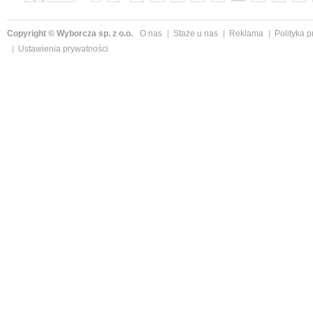
»
Copyright © Wyborcza sp. z o.o.
O nas
Staże u nas
Reklama
Polityka 
Ustawienia prywatności