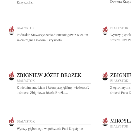
Doktora Krzys
Krzysztofa...
BIAŁYSTOK
BIAŁYSTOK
Podlaskie Stowarzyszenie Stomatologów z wielkim
Wyrazy głębok
żalem żegna Doktora Krzysztofa...
śmierci Taty Pa
ZBIGNIEW JÓZEF BROŻEK
ZBIGNI
BIAŁYSTOK
BIAŁYSTOK
Z wielkim smutkiem i żalem przyjęliśmy wiadomość
Z ogromnym sm
o śmierci Zbigniewa Józefa Brożka...
śmierci Pana Z
MIROSŁ
BIAŁYSTOK
BIAŁYSTOK
Wyrazy głębokiego współczucia Pani Krystynie