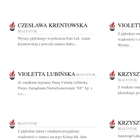
CZESŁAWA KRENTOWSKA
VIOLET
BIAŁYSTOK
Z głębokim smu
Wyrazy głębokiego współczucia Pani Lek. Annie
wiadomość o śm
Krentowskiej z powodu śmierci Babci...
Wyrazy...
VIOLETTA LUBIŃSKA
KRZYSZ
BIAŁYSTOK
BIAŁYSTOK
Ze smutkiem żegnamy Panią Violettę Lubińską
Z wielkim smu
Prezes Zarządzania Nieruchomościami "NF" Sp. z
lekarskiego gr
o.o....
KRZYSZ
BIAŁYSTOK
BIAŁYSTOK
Z głębokim żalem i smutkiem przyjęliśmy
Samorząd Leka
wiadomość o śmierci naszego Kolegi lek. dent.