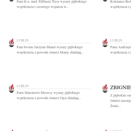
Pani dr n. med. Elżbiecie Tryce wyrazy głębokiego
Koleżance Boż
współczucia i szczerego wsparcia w...
współczucia z 
LUBLIN
LUBLIN
Pani Iwonie Jarzynie-Manel wyrazy głębokiego
Panu Andrzejo
współczucia z powodu śmierci Mamy składają...
współczucia z 
LUBLIN
ZBIGNI
Panu Marcinowi Mrowcy wyrazy głębokiego
Z głębokim sm
współczucia z powodu śmierci Ojca składają...
śmierci nasze
Żonie...