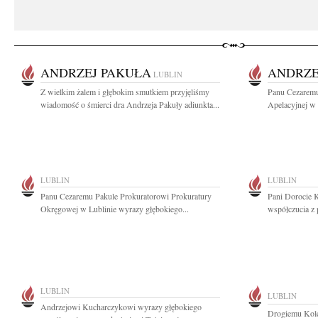
ANDRZEJ PAKUŁA
ANDRZE
LUBLIN
Z wielkim żalem i głębokim smutkiem przyjęliśmy
Panu Cezaremu
wiadomość o śmierci dra Andrzeja Pakuły adiunkta...
Apelacyjnej w 
LUBLIN
LUBLIN
Panu Cezaremu Pakule Prokuratorowi Prokuratury
Pani Dorocie K
Okręgowej w Lublinie wyrazy głębokiego...
współczucia z
LUBLIN
LUBLIN
Andrzejowi Kucharczykowi wyrazy głębokiego
Drogiemu Kole