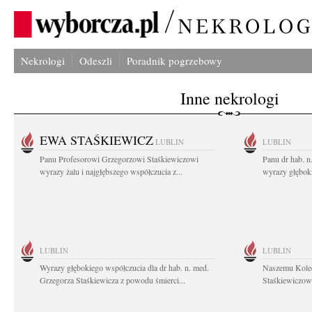
Nekrologi
Odeszli
Poradnik pogrzebowy
Inne nekrologi
EWA STAŚKIEWICZ
LUBLIN
LUBLIN
Panu Profesorowi Grzegorzowi Staśkiewiczowi
Panu dr hab. 
wyrazy żalu i najgłębszego współczucia z...
wyrazy głębok
LUBLIN
LUBLIN
Wyrazy głębokiego współczucia dla dr hab. n. med.
Naszemu Koled
Grzegorza Staśkiewicza z powodu śmierci...
Staśkiewiczowi