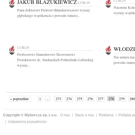
JAKUB BŁAŻUKIEWICZ
LUBLIN
LUBLIN
Naszemu Koled
Panu doktorowi Piotrowi Błażukiewiczowi wyrazy
wyrazy współcz
głębokiego współczucia z powodu śmierci...
LUBLIN
WŁODZI
Profesorowi Stanisławowi Skowronowi
Nie umiera ten
Prorektorowi ds. Studenckich Politechniki Lubelskiej
powodu śmierc
wyrazy...
« poprzednie
1
...
273
274
275
276
277
278
279
280
następne »
Copyright © Wyborcza sp. z o.o.
O nas
Staże u nas
Reklama
Polityka 
Ustawienia prywatności