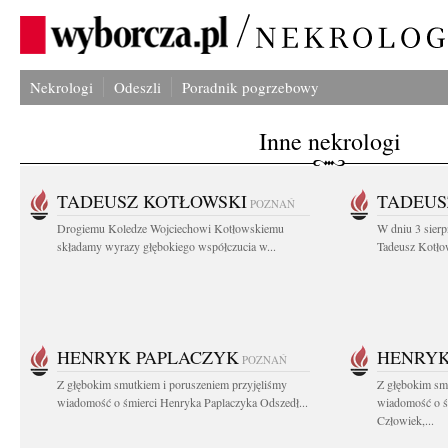
Nekrologi
Odeszli
Poradnik pogrzebowy
Inne nekrologi
TADEUSZ KOTŁOWSKI
TADEUS
POZNAŃ
Drogiemu Koledze Wojciechowi Kotłowskiemu
W dniu 3 sierp
składamy wyrazy głębokiego współczucia w...
Tadeusz Kotłow
HENRYK PAPLACZYK
HENRYK
POZNAŃ
Z głębokim smutkiem i poruszeniem przyjęliśmy
Z głębokim smu
wiadomość o śmierci Henryka Paplaczyka Odszedł...
wiadomość o ś
Człowiek,...