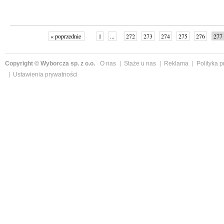
« poprzednie
1
...
272
273
274
275
276
277
Copyright © Wyborcza sp. z o.o.
O nas
Staże u nas
Reklama
Polityka 
Ustawienia prywatności