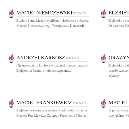
MACIEJ NIEMCZEWSKI
ELZBIE
POZNAŃ
Z żalem i smutkiem przyjęliśmy wiadomość o śmierci
Z głębokim sm
Macieja Niemczewskiego Wiceprezesa Kancelarii...
26 czerwca 200
ANDRZEJ KARKOSZ
GRAŻYN
POZNAŃ
Nie umiera ten , kto trwa w pamięci i sercach naszych
Z głębokim ża
Z głębokim żalem i smutkiem żegnamy...
przedwczesnej 
Wyrazy...
MACIEJ FRANKIEWICZ
MACIEJ
POZNAŃ
Z głębokim żalem przyjęliśmy wiadomość o śmierci
A ponad wszyst
Macieja Frankiewicza Zastępcy Prezydenta Miasta...
przyjęliśmy wi