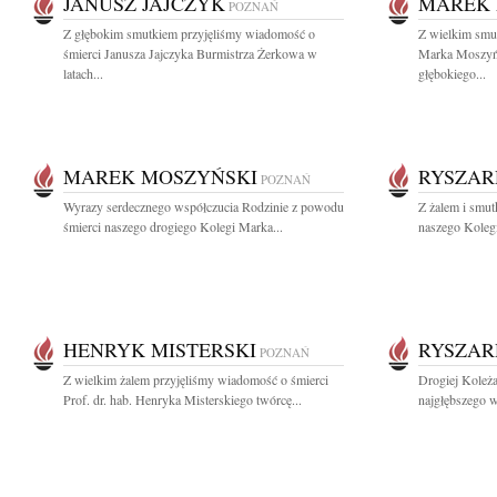
JANUSZ JAJCZYK
MAREK 
POZNAŃ
Z głębokim smutkiem przyjęliśmy wiadomość o
Z wielkim smu
śmierci Janusza Jajczyka Burmistrza Żerkowa w
Marka Moszyń
latach...
głębokiego...
MAREK MOSZYŃSKI
RYSZAR
POZNAŃ
Wyrazy serdecznego współczucia Rodzinie z powodu
Z żalem i smut
śmierci naszego drogiego Kolegi Marka...
naszego Kolegi
HENRYK MISTERSKI
RYSZAR
POZNAŃ
Z wielkim żalem przyjęliśmy wiadomość o śmierci
Drogiej Koleża
Prof. dr. hab. Henryka Misterskiego twórcę...
najgłębszego w