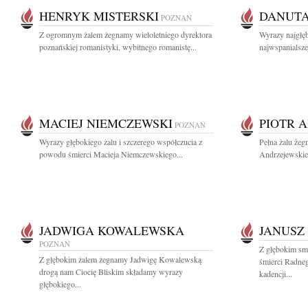
HENRYK MISTERSKI
DANUTA
POZNAŃ
Z ogromnym żalem żegnamy wieloletniego dyrektora
Wyrazy najgłę
poznańskiej romanistyki, wybitnego romanistę...
najwspanialszej
MACIEJ NIEMCZEWSKI
PIOTR 
POZNAŃ
Wyrazy głębokiego żalu i szczerego współczucia z
Pełna żalu żeg
powodu śmierci Macieja Niemczewskiego...
Andrzejewskieg
JADWIGA KOWALEWSKA
JANUSZ
POZNAŃ
Z głębokim sm
Z głębokim żalem żegnamy Jadwigę Kowalewską
śmierci Radneg
drogą nam Ciocię Bliskim składamy wyrazy
kadencji...
głębokiego...