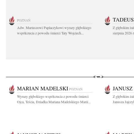
TADEUS
POZNAŃ
Adw. Mariuszowi Paplaczykowi wyrazy głębokiego
Z głębokim ża
współczucia z powodu śmierci Taty Wojciech...
sierpnia 2026 r
MARIAN MADELSKI
JANUSZ
POZNAŃ
Wyrazy głębokiego współczucia z powodu śmierci
Z głębokim ża
Ojca, Teścia, Dziadka Mariana Madelskiego Marii...
Janusza Jajczy