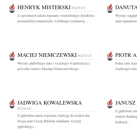
HENRYK MISTERSKI
DANUTA
POZNAŃ
Z ogromnym żalem żegnamy wieloletniego dyrektora
Wyrazy najgłę
poznańskiej romanistyki, wybitnego romanistę...
najwspanialszej
MACIEJ NIEMCZEWSKI
PIOTR 
POZNAŃ
Wyrazy głębokiego żalu i szczerego współczucia z
Pełna żalu żeg
powodu śmierci Macieja Niemczewskiego...
Andrzejewskieg
JADWIGA KOWALEWSKA
JANUSZ
POZNAŃ
Z głębokim sm
Z głębokim żalem żegnamy Jadwigę Kowalewską
śmierci Radneg
drogą nam Ciocię Bliskim składamy wyrazy
kadencji...
głębokiego...