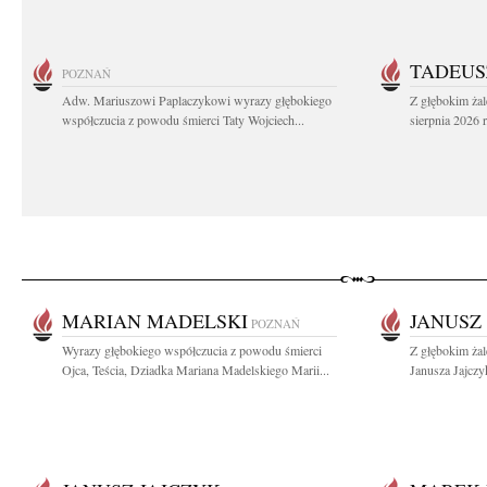
TADEUS
POZNAŃ
Adw. Mariuszowi Paplaczykowi wyrazy głębokiego
Z głębokim ża
współczucia z powodu śmierci Taty Wojciech...
sierpnia 2026 r
MARIAN MADELSKI
JANUSZ
POZNAŃ
Wyrazy głębokiego współczucia z powodu śmierci
Z głębokim ża
Ojca, Teścia, Dziadka Mariana Madelskiego Marii...
Janusza Jajczy