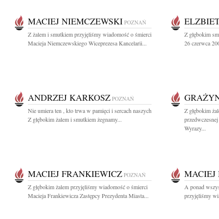
MACIEJ NIEMCZEWSKI
ELZBIE
POZNAŃ
Z żalem i smutkiem przyjęliśmy wiadomość o śmierci
Z głębokim sm
Macieja Niemczewskiego Wiceprezesa Kancelarii...
26 czerwca 200
ANDRZEJ KARKOSZ
GRAŻYN
POZNAŃ
Nie umiera ten , kto trwa w pamięci i sercach naszych
Z głębokim ża
Z głębokim żalem i smutkiem żegnamy...
przedwczesnej 
Wyrazy...
MACIEJ FRANKIEWICZ
MACIEJ
POZNAŃ
Z głębokim żalem przyjęliśmy wiadomość o śmierci
A ponad wszyst
Macieja Frankiewicza Zastępcy Prezydenta Miasta...
przyjęliśmy wi