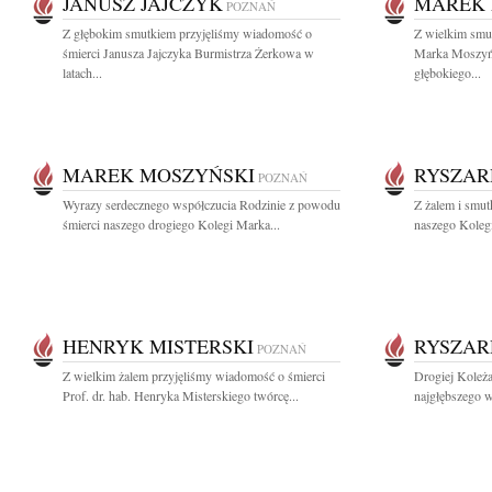
JANUSZ JAJCZYK
MAREK 
POZNAŃ
Z głębokim smutkiem przyjęliśmy wiadomość o
Z wielkim smu
śmierci Janusza Jajczyka Burmistrza Żerkowa w
Marka Moszyń
latach...
głębokiego...
MAREK MOSZYŃSKI
RYSZAR
POZNAŃ
Wyrazy serdecznego współczucia Rodzinie z powodu
Z żalem i smut
śmierci naszego drogiego Kolegi Marka...
naszego Kolegi
HENRYK MISTERSKI
RYSZAR
POZNAŃ
Z wielkim żalem przyjęliśmy wiadomość o śmierci
Drogiej Koleża
Prof. dr. hab. Henryka Misterskiego twórcę...
najgłębszego w