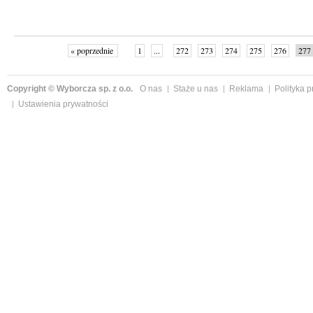
« poprzednie
1
...
272
273
274
275
276
277
Copyright © Wyborcza sp. z o.o.
O nas
Staże u nas
Reklama
Polityka 
Ustawienia prywatności