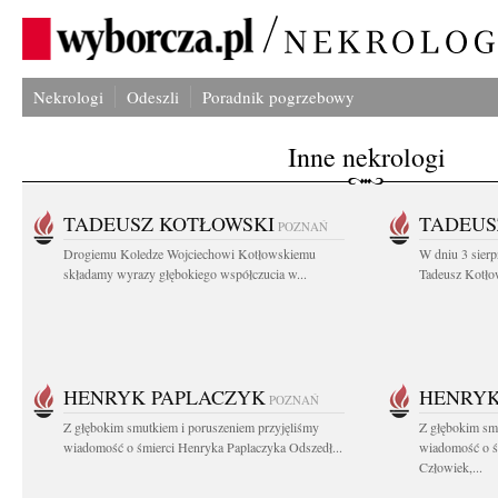
Nekrologi
Odeszli
Poradnik pogrzebowy
Inne nekrologi
TADEUSZ KOTŁOWSKI
TADEUS
POZNAŃ
Drogiemu Koledze Wojciechowi Kotłowskiemu
W dniu 3 sierp
składamy wyrazy głębokiego współczucia w...
Tadeusz Kotłow
HENRYK PAPLACZYK
HENRYK
POZNAŃ
Z głębokim smutkiem i poruszeniem przyjęliśmy
Z głębokim smu
wiadomość o śmierci Henryka Paplaczyka Odszedł...
wiadomość o ś
Człowiek,...