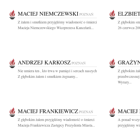
MACIEJ NIEMCZEWSKI
ELZBIE
POZNAŃ
Z żalem i smutkiem przyjęliśmy wiadomość o śmierci
Z głębokim sm
Macieja Niemczewskiego Wiceprezesa Kancelarii...
26 czerwca 200
ANDRZEJ KARKOSZ
GRAŻYN
POZNAŃ
Nie umiera ten , kto trwa w pamięci i sercach naszych
Z głębokim ża
Z głębokim żalem i smutkiem żegnamy...
przedwczesnej 
Wyrazy...
MACIEJ FRANKIEWICZ
MACIEJ
POZNAŃ
Z głębokim żalem przyjęliśmy wiadomość o śmierci
A ponad wszyst
Macieja Frankiewicza Zastępcy Prezydenta Miasta...
przyjęliśmy wi