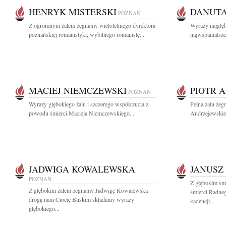
HENRYK MISTERSKI
DANUTA
POZNAŃ
Z ogromnym żalem żegnamy wieloletniego dyrektora
Wyrazy najgłę
poznańskiej romanistyki, wybitnego romanistę...
najwspanialszej
MACIEJ NIEMCZEWSKI
PIOTR 
POZNAŃ
Wyrazy głębokiego żalu i szczerego współczucia z
Pełna żalu żeg
powodu śmierci Macieja Niemczewskiego...
Andrzejewskieg
JADWIGA KOWALEWSKA
JANUSZ
POZNAŃ
Z głębokim sm
Z głębokim żalem żegnamy Jadwigę Kowalewską
śmierci Radneg
drogą nam Ciocię Bliskim składamy wyrazy
kadencji...
głębokiego...