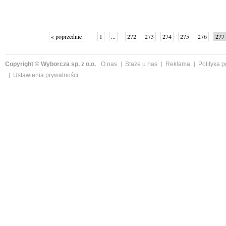
« poprzednie
1
...
272
273
274
275
276
277
Copyright © Wyborcza sp. z o.o.
O nas
Staże u nas
Reklama
Polityka 
Ustawienia prywatności