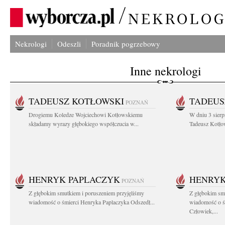
Nekrologi
Odeszli
Poradnik pogrzebowy
Inne nekrologi
TADEUSZ KOTŁOWSKI
TADEUS
POZNAŃ
Drogiemu Koledze Wojciechowi Kotłowskiemu
W dniu 3 sierp
składamy wyrazy głębokiego współczucia w...
Tadeusz Kotłow
HENRYK PAPLACZYK
HENRYK
POZNAŃ
Z głębokim smutkiem i poruszeniem przyjęliśmy
Z głębokim smu
wiadomość o śmierci Henryka Paplaczyka Odszedł...
wiadomość o ś
Człowiek,...