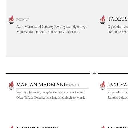
TADEUS
POZNAŃ
Adw. Mariuszowi Paplaczykowi wyrazy głębokiego
Z głębokim ża
współczucia z powodu śmierci Taty Wojciech...
sierpnia 2026 r
MARIAN MADELSKI
JANUSZ
POZNAŃ
Wyrazy głębokiego współczucia z powodu śmierci
Z głębokim ża
Ojca, Teścia, Dziadka Mariana Madelskiego Marii...
Janusza Jajczy