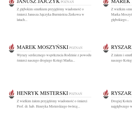
JANUSZ JAJCZYK
MAREK 
POZNAŃ
Z głębokim smutkiem przyjęliśmy wiadomość o
Z wielkim smu
śmierci Janusza Jajczyka Burmistrza Żerkowa w
Marka Moszyń
latach...
głębokiego...
MAREK MOSZYŃSKI
RYSZAR
POZNAŃ
Wyrazy serdecznego współczucia Rodzinie z powodu
Z żalem i smut
śmierci naszego drogiego Kolegi Marka...
naszego Kolegi
HENRYK MISTERSKI
RYSZAR
POZNAŃ
Z wielkim żalem przyjęliśmy wiadomość o śmierci
Drogiej Koleża
Prof. dr. hab. Henryka Misterskiego twórcę...
najgłębszego w