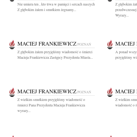
Nie umiera ten , kto trwa w pamięci i sercach naszych
Z głębokim ża
Z głębokim żalem i smutkiem żegnamy...
przedwczesnej 
Wyrazy...
MACIEJ FRANKIEWICZ
MACIEJ
POZNAŃ
Z głębokim żalem przyjęliśmy wiadomość o śmierci
A ponad wszyst
Macieja Frankiewicza Zastępcy Prezydenta Miasta...
przyjęliśmy wi
MACIEJ FRANKIEWICZ
MACIEJ
POZNAŃ
Z wielkim smutkiem przyjęliśmy wiadomość o
Z wielkim smu
śmierci Pana Prezydenta Macieja Frankiewicza
wiadomość o śm
wyrazy...