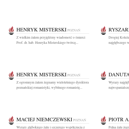
HENRYK MISTERSKI
RYSZAR
POZNAŃ
Z wielkim żalem przyjęliśmy wiadomość o śmierci
Drogiej Koleża
Prof. dr. hab. Henryka Misterskiego twórcę...
najgłębszego w
HENRYK MISTERSKI
DANUTA
POZNAŃ
Z ogromnym żalem żegnamy wieloletniego dyrektora
Wyrazy najgłę
poznańskiej romanistyki, wybitnego romanistę...
najwspanialszej
MACIEJ NIEMCZEWSKI
PIOTR 
POZNAŃ
Wyrazy głębokiego żalu i szczerego współczucia z
Pełna żalu żeg