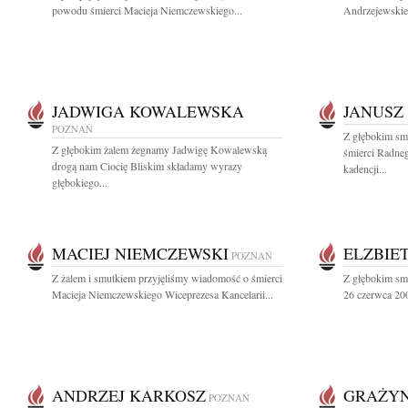
powodu śmierci Macieja Niemczewskiego...
Andrzejewskieg
JADWIGA KOWALEWSKA
JANUSZ
POZNAŃ
Z głębokim sm
Z głębokim żalem żegnamy Jadwigę Kowalewską
śmierci Radneg
drogą nam Ciocię Bliskim składamy wyrazy
kadencji...
głębokiego...
MACIEJ NIEMCZEWSKI
ELZBIE
POZNAŃ
Z żalem i smutkiem przyjęliśmy wiadomość o śmierci
Z głębokim sm
Macieja Niemczewskiego Wiceprezesa Kancelarii...
26 czerwca 200
ANDRZEJ KARKOSZ
GRAŻYN
POZNAŃ