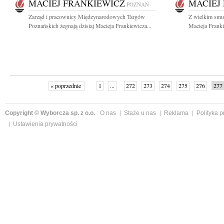
MACIEJ FRANKIEWICZ
MACIEJ
POZNAŃ
Zarząd i pracownicy Międzynarodowych Targów
Z wielkim smu
Poznańskich żegnają dzisiaj Macieja Frankiewicza...
Macieja Franki
« poprzednie
1
...
272
273
274
275
276
277
Copyright © Wyborcza sp. z o.o.
O nas
Staże u nas
Reklama
Polityka 
Ustawienia prywatności