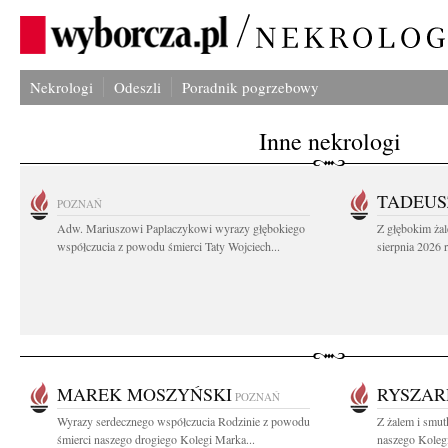
Nekrologi
Odeszli
Poradnik pogrzebowy
Inne nekrologi
TADEUS
POZNAŃ
Adw. Mariuszowi Paplaczykowi wyrazy głębokiego
Z głębokim ża
współczucia z powodu śmierci Taty Wojciech...
sierpnia 2026 r
MAREK MOSZYŃSKI
RYSZAR
POZNAŃ
Wyrazy serdecznego współczucia Rodzinie z powodu
Z żalem i smut
śmierci naszego drogiego Kolegi Marka...
naszego Kolegi