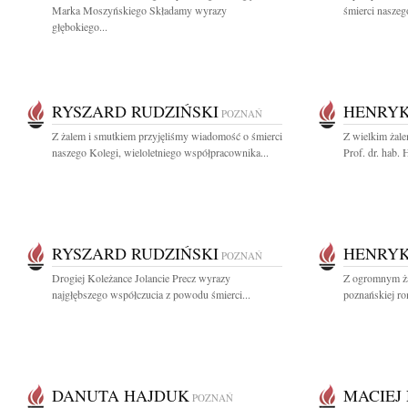
Marka Moszyńskiego Składamy wyrazy
śmierci naszeg
głębokiego...
RYSZARD RUDZIŃSKI
HENRYK
POZNAŃ
Z żalem i smutkiem przyjęliśmy wiadomość o śmierci
Z wielkim żal
naszego Kolegi, wieloletniego współpracownika...
Prof. dr. hab.
RYSZARD RUDZIŃSKI
HENRYK
POZNAŃ
Drogiej Koleżance Jolancie Precz wyrazy
Z ogromnym ża
najgłębszego współczucia z powodu śmierci...
poznańskiej ro
DANUTA HAJDUK
MACIEJ
POZNAŃ