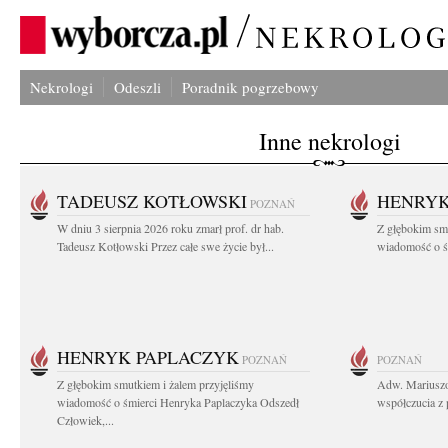
Nekrologi
Odeszli
Poradnik pogrzebowy
Inne nekrologi
TADEUSZ KOTŁOWSKI
HENRYK
POZNAŃ
W dniu 3 sierpnia 2026 roku zmarł prof. dr hab.
Z głębokim sm
Tadeusz Kotłowski Przez całe swe życie był...
wiadomość o ś
HENRYK PAPLACZYK
POZNAŃ
POZNAŃ
Z głębokim smutkiem i żalem przyjęliśmy
Adw. Mariuszo
wiadomość o śmierci Henryka Paplaczyka Odszedł
współczucia z 
Człowiek,...