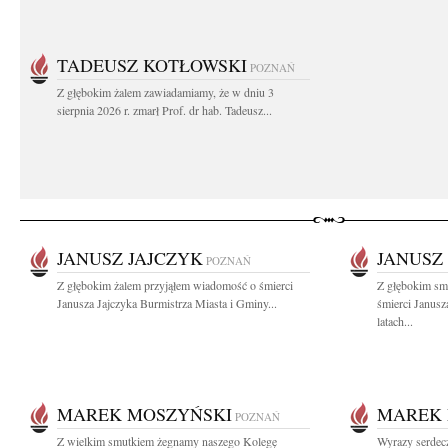
TADEUSZ KOTŁOWSKI
POZNAŃ
Z głębokim żalem zawiadamiamy, że w dniu 3
sierpnia 2026 r. zmarł Prof. dr hab. Tadeusz...
JANUSZ JAJCZYK
JANUSZ
POZNAŃ
Z głębokim żalem przyjąłem wiadomość o śmierci
Z głębokim sm
Janusza Jajczyka Burmistrza Miasta i Gminy...
śmierci Janus
latach...
MAREK MOSZYŃSKI
MAREK 
POZNAŃ
Z wielkim smutkiem żegnamy naszego Kolegę
Wyrazy serdec