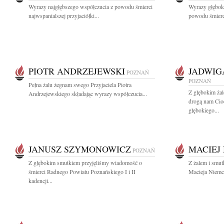
Wyrazy najgłębszego współczucia z powodu śmierci
Wyrazy głęboki
najwspanialszej przyjaciółki...
powodu śmierc
PIOTR ANDRZEJEWSKI
JADWIG
POZNAŃ
POZNAŃ
Pełna żalu żegnam swego Przyjaciela Piotra
Z głębokim ż
Andrzejewskiego składając wyrazy współczucia...
drogą nam Cio
głębokiego...
JANUSZ SZYMONOWICZ
MACIEJ
POZNAŃ
Z głębokim smutkiem przyjęliśmy wiadomość o
Z żalem i smut
śmierci Radnego Powiatu Poznańskiego I i II
Macieja Niemcz
kadencji...