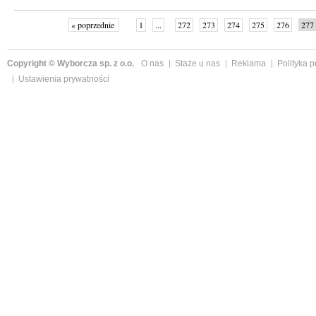
« poprzednie
1
...
272
273
274
275
276
277
Copyright © Wyborcza sp. z o.o.
O nas
Staże u nas
Reklama
Polityka 
Ustawienia prywatności