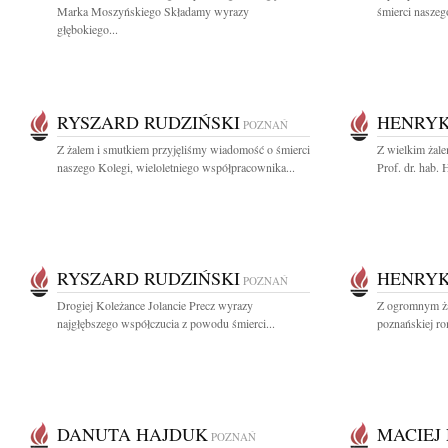
Marka Moszyńskiego Składamy wyrazy
śmierci naszeg
głębokiego...
RYSZARD RUDZIŃSKI
HENRYK
POZNAŃ
Z żalem i smutkiem przyjęliśmy wiadomość o śmierci
Z wielkim żal
naszego Kolegi, wieloletniego współpracownika...
Prof. dr. hab.
RYSZARD RUDZIŃSKI
HENRYK
POZNAŃ
Drogiej Koleżance Jolancie Precz wyrazy
Z ogromnym ża
najgłębszego współczucia z powodu śmierci...
poznańskiej ro
DANUTA HAJDUK
MACIEJ
POZNAŃ