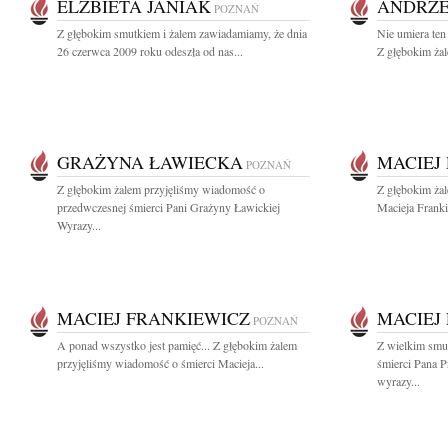
ELZBIETA JANIAK
ANDRZE
POZNAŃ
Z głębokim smutkiem i żalem zawiadamiamy, że dnia
Nie umiera ten
26 czerwca 2009 roku odeszła od nas...
Z głębokim żal
GRAŻYNA ŁAWIECKA
MACIEJ
POZNAŃ
Z głębokim żalem przyjęliśmy wiadomość o
Z głębokim ża
przedwczesnej śmierci Pani Grażyny Ławickiej
Macieja Franki
Wyrazy...
MACIEJ FRANKIEWICZ
MACIEJ
POZNAŃ
A ponad wszystko jest pamięć... Z głębokim żalem
Z wielkim smu
przyjęliśmy wiadomość o śmierci Macieja...
śmierci Pana P
wyrazy...