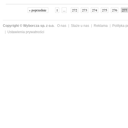
« poprzednie
1
...
272
273
274
275
276
277
Copyright © Wyborcza sp. z o.o.
O nas
Staże u nas
Reklama
Polityka 
Ustawienia prywatności