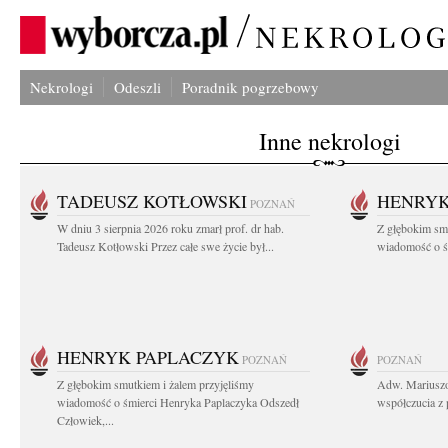
Nekrologi
Odeszli
Poradnik pogrzebowy
Inne nekrologi
TADEUSZ KOTŁOWSKI
HENRYK
POZNAŃ
W dniu 3 sierpnia 2026 roku zmarł prof. dr hab.
Z głębokim sm
Tadeusz Kotłowski Przez całe swe życie był...
wiadomość o ś
HENRYK PAPLACZYK
POZNAŃ
POZNAŃ
Z głębokim smutkiem i żalem przyjęliśmy
Adw. Mariuszo
wiadomość o śmierci Henryka Paplaczyka Odszedł
współczucia z 
Człowiek,...