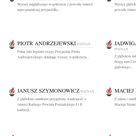
Wyrazy najgłębszego współczucia z powodu śmierci
Wyrazy głęboki
najwspanialszej przyjaciółki...
powodu śmierc
PIOTR ANDRZEJEWSKI
JADWIG
POZNAŃ
POZNAŃ
Pełna żalu żegnam swego Przyjaciela Piotra
Z głębokim ż
Andrzejewskiego składając wyrazy współczucia...
drogą nam Cio
głębokiego...
JANUSZ SZYMONOWICZ
MACIEJ
POZNAŃ
Z głębokim smutkiem przyjęliśmy wiadomość o
Z żalem i smut
śmierci Radnego Powiatu Poznańskiego I i II
Macieja Niemcz
kadencji...