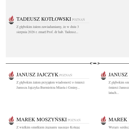
TADEUSZ KOTŁOWSKI
POZNAŃ
Z głębokim żalem zawiadamiamy, że w dniu 3
sierpnia 2026 r. zmarł Prof. dr hab. Tadeusz...
JANUSZ JAJCZYK
JANUSZ
POZNAŃ
Z głębokim żalem przyjąłem wiadomość o śmierci
Z głębokim sm
Janusza Jajczyka Burmistrza Miasta i Gminy...
śmierci Janus
latach...
MAREK MOSZYŃSKI
MAREK 
POZNAŃ
Z wielkim smutkiem żegnamy naszego Kolegę
Wyrazy serdec