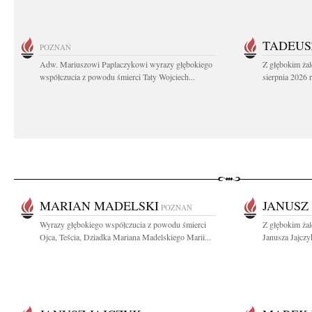
TADEUS
POZNAŃ
Adw. Mariuszowi Paplaczykowi wyrazy głębokiego
Z głębokim ża
współczucia z powodu śmierci Taty Wojciech...
sierpnia 2026 r
MARIAN MADELSKI
JANUSZ
POZNAŃ
Wyrazy głębokiego współczucia z powodu śmierci
Z głębokim ża
Ojca, Teścia, Dziadka Mariana Madelskiego Marii...
Janusza Jajczy