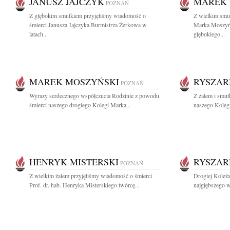
JANUSZ JAJCZYK
MAREK 
POZNAŃ
Z głębokim smutkiem przyjęliśmy wiadomość o
Z wielkim smu
śmierci Janusza Jajczyka Burmistrza Żerkowa w
Marka Moszyń
latach...
głębokiego...
MAREK MOSZYŃSKI
RYSZAR
POZNAŃ
Wyrazy serdecznego współczucia Rodzinie z powodu
Z żalem i smut
śmierci naszego drogiego Kolegi Marka...
naszego Kolegi
HENRYK MISTERSKI
RYSZAR
POZNAŃ
Z wielkim żalem przyjęliśmy wiadomość o śmierci
Drogiej Koleża
Prof. dr. hab. Henryka Misterskiego twórcę...
najgłębszego w