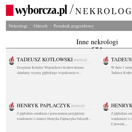
Nekrologi
Odeszli
Poradnik pogrzebowy
Inne nekrologi
TADEUSZ KOTŁOWSKI
TADEUS
POZNAŃ
Drogiemu Koledze Wojciechowi Kotłowskiemu
W dniu 3 sierp
składamy wyrazy głębokiego współczucia w...
Tadeusz Kotłow
HENRYK PAPLACZYK
HENRYK
POZNAŃ
Z głębokim smutkiem i poruszeniem przyjęliśmy
Z głębokim smu
wiadomość o śmierci Henryka Paplaczyka Odszedł...
wiadomość o ś
Człowiek,...