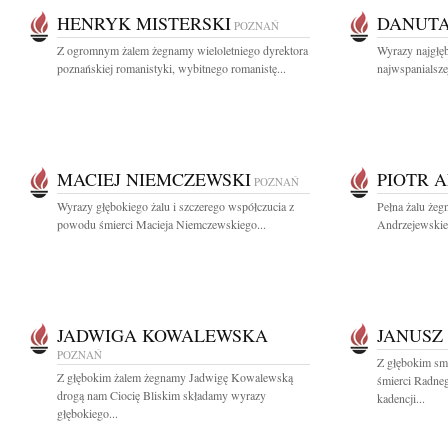
HENRYK MISTERSKI
DANUTA
POZNAŃ
Z ogromnym żalem żegnamy wieloletniego dyrektora
Wyrazy najgłę
poznańskiej romanistyki, wybitnego romanistę...
najwspanialszej
MACIEJ NIEMCZEWSKI
PIOTR 
POZNAŃ
Wyrazy głębokiego żalu i szczerego współczucia z
Pełna żalu żeg
powodu śmierci Macieja Niemczewskiego...
Andrzejewskieg
JADWIGA KOWALEWSKA
JANUSZ
POZNAŃ
Z głębokim sm
Z głębokim żalem żegnamy Jadwigę Kowalewską
śmierci Radneg
drogą nam Ciocię Bliskim składamy wyrazy
kadencji...
głębokiego...