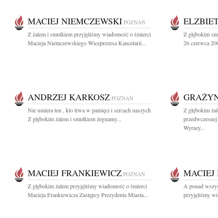
MACIEJ NIEMCZEWSKI
ELZBIE
POZNAŃ
Z żalem i smutkiem przyjęliśmy wiadomość o śmierci
Z głębokim sm
Macieja Niemczewskiego Wiceprezesa Kancelarii...
26 czerwca 200
ANDRZEJ KARKOSZ
GRAŻYN
POZNAŃ
Nie umiera ten , kto trwa w pamięci i sercach naszych
Z głębokim ża
Z głębokim żalem i smutkiem żegnamy...
przedwczesnej 
Wyrazy...
MACIEJ FRANKIEWICZ
MACIEJ
POZNAŃ
Z głębokim żalem przyjęliśmy wiadomość o śmierci
A ponad wszyst
Macieja Frankiewicza Zastępcy Prezydenta Miasta...
przyjęliśmy wi