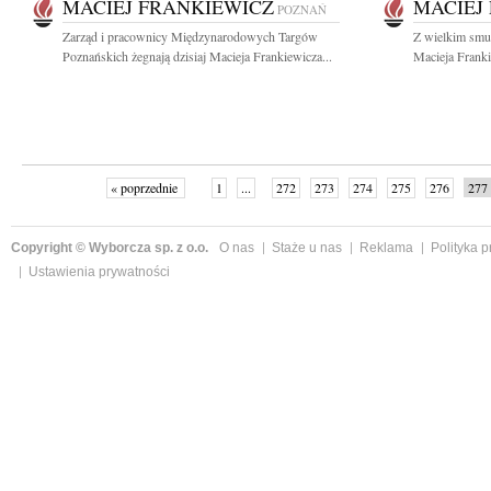
MACIEJ FRANKIEWICZ
MACIEJ
POZNAŃ
Zarząd i pracownicy Międzynarodowych Targów
Z wielkim smu
Poznańskich żegnają dzisiaj Macieja Frankiewicza...
Macieja Franki
« poprzednie
1
...
272
273
274
275
276
277
Copyright © Wyborcza sp. z o.o.
O nas
Staże u nas
Reklama
Polityka 
Ustawienia prywatności