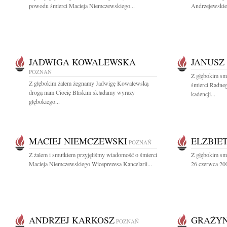
powodu śmierci Macieja Niemczewskiego...
Andrzejewskieg
JADWIGA KOWALEWSKA
JANUSZ
POZNAŃ
Z głębokim sm
Z głębokim żalem żegnamy Jadwigę Kowalewską
śmierci Radneg
drogą nam Ciocię Bliskim składamy wyrazy
kadencji...
głębokiego...
MACIEJ NIEMCZEWSKI
ELZBIE
POZNAŃ
Z żalem i smutkiem przyjęliśmy wiadomość o śmierci
Z głębokim sm
Macieja Niemczewskiego Wiceprezesa Kancelarii...
26 czerwca 200
ANDRZEJ KARKOSZ
GRAŻYN
POZNAŃ