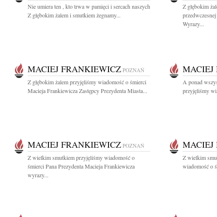
Nie umiera ten , kto trwa w pamięci i sercach naszych
Z głębokim ża
Z głębokim żalem i smutkiem żegnamy...
przedwczesnej 
Wyrazy...
MACIEJ FRANKIEWICZ
MACIEJ
POZNAŃ
Z głębokim żalem przyjęliśmy wiadomość o śmierci
A ponad wszyst
Macieja Frankiewicza Zastępcy Prezydenta Miasta...
przyjęliśmy wi
MACIEJ FRANKIEWICZ
MACIEJ
POZNAŃ
Z wielkim smutkiem przyjęliśmy wiadomość o
Z wielkim smu
śmierci Pana Prezydenta Macieja Frankiewicza
wiadomość o śm
wyrazy...