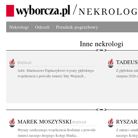
Nekrologi
Odeszli
Poradnik pogrzebowy
Inne nekrologi
TADEUS
POZNAŃ
Adw. Mariuszowi Paplaczykowi wyrazy głębokiego
Z głębokim ża
współczucia z powodu śmierci Taty Wojciech...
sierpnia 2026 r
MAREK MOSZYŃSKI
RYSZAR
POZNAŃ
Wyrazy serdecznego współczucia Rodzinie z powodu
Z żalem i smut
śmierci naszego drogiego Kolegi Marka...
naszego Kolegi