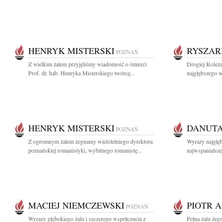
HENRYK MISTERSKI
RYSZAR
POZNAŃ
Z wielkim żalem przyjęliśmy wiadomość o śmierci
Drogiej Koleża
Prof. dr. hab. Henryka Misterskiego twórcę...
najgłębszego w
HENRYK MISTERSKI
DANUTA
POZNAŃ
Z ogromnym żalem żegnamy wieloletniego dyrektora
Wyrazy najgłę
poznańskiej romanistyki, wybitnego romanistę...
najwspanialszej
MACIEJ NIEMCZEWSKI
PIOTR 
POZNAŃ
Wyrazy głębokiego żalu i szczerego współczucia z
Pełna żalu żeg