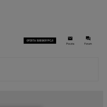
 IOS
Gazeta.pl na Facebooku
OFERTA SUBSKRYPCJI
Poczta
Forum
ZA
WYDARZENIA GOSPODARCZE
LOKALNE
Białystok
Bielsko-Biała
stki
Bydgoszcz
moda
Częstochowa
uże buty
Gorzów Wielkopolski
ecka
Katowice