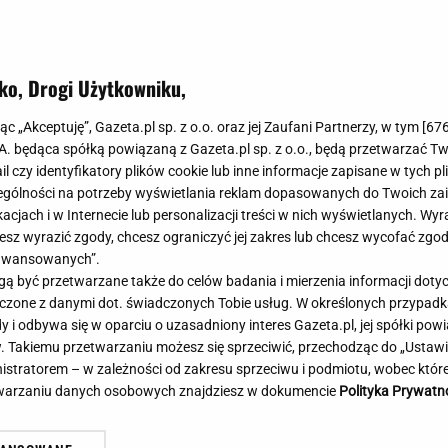
Meghan Markle
Krzesełka do ka
Magda Gessler
Łóżka dla dzieci
Barbara Kurdej-Szatan
Foteliki samoc
ko, Drogi Użytkowniku,
Księżna Kate
Przepisy
Porady
Jak zrobić?
jąc „Akceptuję”, Gazeta.pl sp. z o.o. oraz jej Zaufani Partnerzy, w tym [
67
.A. będąca spółką powiązaną z Gazeta.pl sp. z o.o., będą przetwarzać T
Na czasie
Grzyby
ail czy identyfikatory plików cookie lub inne informacje zapisane w tych p
Memy
Koronawirus
gólności na potrzeby wyświetlania reklam dopasowanych do Twoich zain
Radio Zet
Porady - Zdrowi
acjach i w Internecie lub personalizacji treści w nich wyświetlanych. Wyr
Radio Pogoda
Sukienki jeanso
cesz wyrazić zgody, chcesz ograniczyć jej zakres lub chcesz wycofać zgo
Radio internetowe
Torebki worki
aawansowanych”.
 być przetwarzane także do celów badania i mierzenia informacji dot
Rock Radio
Życzenia
 łączone z danymi dot. świadczonych Tobie usług. W określonych przypad
Złote Przeboje
Życzenia urodz
i odbywa się w oparciu o uzasadniony interes Gazeta.pl, jej spółki powi
Chillizet - radio internetowe
Życzenia imien
. Takiemu przetwarzaniu możesz się sprzeciwić, przechodząc do „Ust
Podcasty
Newsy, plotki - 
nistratorem – w zależności od zakresu sprzeciwu i podmiotu, wobec które
E-booki - Audiobooki
Lifestyle
etwarzaniu danych osobowych znajdziesz w dokumencie
Polityka Prywatn
Planeta.pl
Co obejrzeć