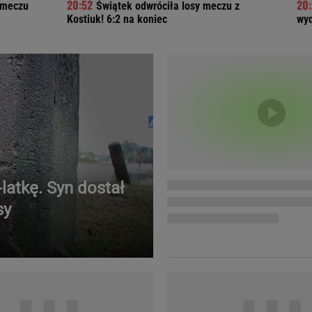
 meczu
Świątek odwróciła losy meczu z
Telewizor LG O
Kostiuk! 6:2 na koniec
wyd
-latkę. Syn dostał
sy
Doda
Kalkulator Poro
Magda Gessler
Kalendarz dni p
Agnieszka Woźniak-Starak
Kalendarz ciąży