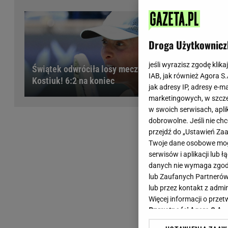
Wiadomości z Polski
Tenis
Plotki na topie
Sporty Walki
Niedziela handlowa
Siatkówka
Droga Użytkownicz
Informacje na bieżąco
PlusLiga
Metro Warszawa
Lekkoatletyka
jeśli wyrazisz zgodę klika
Świątek odwróciła losy meczu z
IAB, jak również Agora S
Duży Format
Kolarstwo
Kostiuk! 6:2 na koniec
jak adresy IP, adresy e-m
Pogoda Warszawa
Bieganie
marketingowych, w szcze
Pogoda Kraków
Trening - ćwiczenia
w swoich serwisach, aplik
Pogoda Gdańsk
Ćwiczenia
dobrowolne. Jeśli nie ch
Pogoda Poznań
Dieta - Odżywianie
przejdź do „Ustawień Z
Twoje dane osobowe mogą
Pogoda Wrocław
Jak schudnąć?
serwisów i aplikacji lub
Gazeta na X
Sport - Fitness
danych nie wymaga zgody 
Fitness
lub Zaufanych Partnerów
F1 - Formuła 1
lub przez kontakt z admi
Więcej informacji o prz
Prywatności Agora S.A.