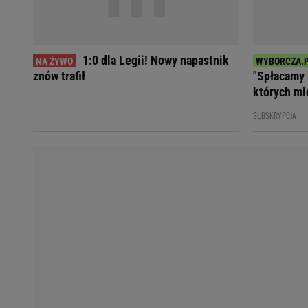
Koszykówka
Weekend w Warszawie
Siatkówka
Wakacje w Polsce
Agnieszka Radwańska
Wakacje za granicą
Robert Kubica
Seriale i TV
1:0 dla Legii! Nowy napastnik
Robert Lewandowski
Polskie seriale
znów trafił
"Spłacamy 
Serie A
Plotki
których mi
Premier League
Seriale
SUBSKRYPCJA
Bundesliga
Gra o Tron
Ekstraklasa
Milionerzy
Marcin Gortat
Małgorzata Rozenek-M
Lionel Messi
Kinga Rusin
Cristiano Ronaldo
Anna Mucha
Żużel
Książę Harry
Napoli
Meghan Markle
Bayern Monachium
Książna Kate