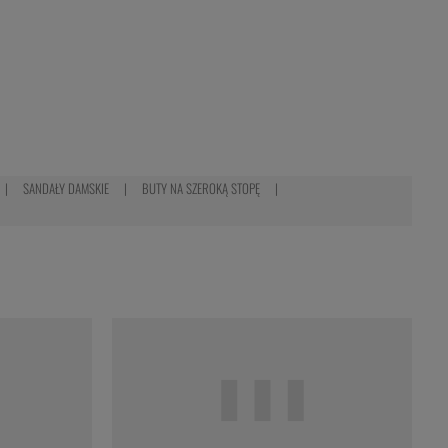
SANDAŁY DAMSKIE
BUTY NA SZEROKĄ STOPĘ