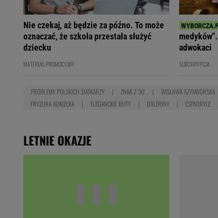
Nie czekaj, aż będzie za późno. To może
oznaczać, że szkoła przestała służyć
medyków". 
dziecku
adwokaci
MATERIAŁ PROMOCYJNY
SUBSKRYPCJA
PROBLEMY POLSKICH SIATKARZY
ZNAK Z '30'
WISŁAWA SZYMBORSKA
FRYZURA KUKIEŁKA
ELEGANCKIE BUTY
BALERINY
ESPADRYLE
LETNIE OKAZJE