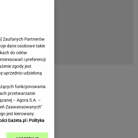
rmienia
Gliwice
Kielce
hodowe
Kraków
Lublin
Łódź
6
] Zaufanych Partnerów
woje dane osobowe takie
Olsztyn
likach do celów
Opole
teresowań i preferencji
e
Płock
ażenie zgody jest
we
Poznań
dę uprzednio udzieloną
Radom
yczących funkcjonowania
Rzeszów
kach przetwarzanie
inowe
Sosnowiec
ązanej – Agora S.A. –
inowe
Szczecin
awień Zaawansowanych”
Melo Radio
Toruń
go jest kierowany.
Trójmiasto
ości Gazeta.pl
i
Polityka
Warszawa
Wrocław