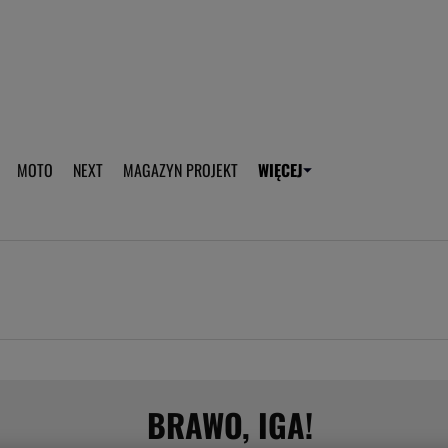
aplikację Gazeta - Android
Pobierz aplikację Gazeta -
MOTO
NEXT
MAGAZYN PROJEKT
WIĘCEJ
T
PLOTEK
SPORT.PL
HOROSKOPY
WEEKEND
TOK FM
WYBORC
ROZRYWKA
ŻYCIE I STYL
Gwiazdy Mundialu
Fryzury
Plotek
Makijaż
Gry online
Magia - Ciekawo
Historie
Wiadomości - 
BRAWO, IGA!
WAGs
Sposób na za d
Anna Lewandowska
Gorączka u dzi