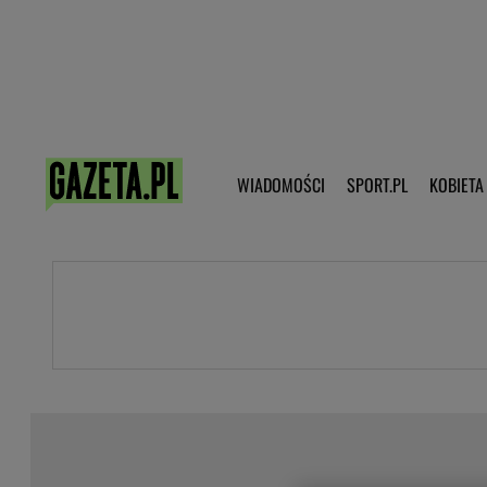
Poczta - Logowanie
Pobierz 
WIADOMOŚCI
SPORT.PL
KOBIETA
DZIECKO
KOBIETA
KULTURA
NEX
WIADOMOŚCI
SPORT
G.PL
Skoki narciarskie
Haps.pl
Ekstraklasa
Wiadomości ze świata
Bundesliga
Sport wiadomości
Liga Mistrzów
Horoskop
Liga Europy
Papież Franiszek
Koszykówka