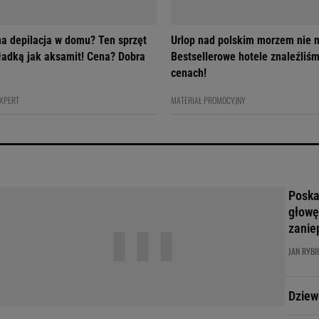
na depilacja w domu? Ten sprzęt
Urlop nad polskim morzem nie m
gładką jak aksamit! Cena? Dobra
Bestsellerowe hotele znaleźliś
cenach!
EXPERT
MATERIAŁ PROMOCYJNY
Poskar
głowę
zanie
JAN RYBI
Dziew