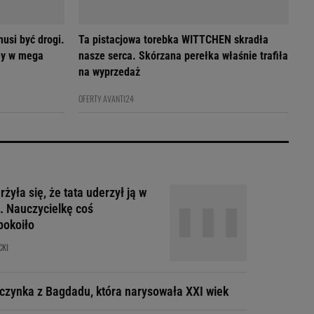
usi być drogi.
Ta pistacjowa torebka WITTCHEN skradła
my w mega
nasze serca. Skórzana perełka właśnie trafiła
na wyprzedaż
OFERTY AVANTI24
żyła się, że tata uderzył ją w
. Nauczycielkę coś
pokoiło
CKI
czynka z Bagdadu, która narysowała XXI wiek