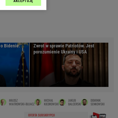
AKCEPTUJĘ
l sp. z o.o., jej
Zielona Góra
ić swoje preferencje
arzania danych poprzez
MAGAZYNY
ych”. Zmiana ustawień
syny
Kuchnia
a
Wysokie Obcasy
ach:
y
 celów identyfikacji.
 o Bidenie.
Zwrot w sprawie Patriotów. Jest
omiar reklam i treści,
rynarka
porozumienie Ukrainy i USA
enka za 29zł
zula
 wide
y
to
MIŁOSZ
MICHAŁ
JAKUB
DOMINIK
kim obcasie
WIATROWSKI-BUJACZ
KIEDROWSKI
BALCERSKI
SENKOWSKI
OFERTA SUBSKRYPCJI