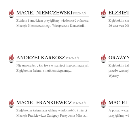
MACIEJ NIEMCZEWSKI
ELZBIE
POZNAŃ
Z żalem i smutkiem przyjęliśmy wiadomość o śmierci
Z głębokim sm
Macieja Niemczewskiego Wiceprezesa Kancelarii...
26 czerwca 200
ANDRZEJ KARKOSZ
GRAŻYN
POZNAŃ
Nie umiera ten , kto trwa w pamięci i sercach naszych
Z głębokim ża
Z głębokim żalem i smutkiem żegnamy...
przedwczesnej 
Wyrazy...
MACIEJ FRANKIEWICZ
MACIEJ
POZNAŃ
Z głębokim żalem przyjęliśmy wiadomość o śmierci
A ponad wszyst
Macieja Frankiewicza Zastępcy Prezydenta Miasta...
przyjęliśmy wi