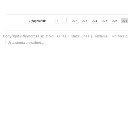
« poprzednie
1
...
272
273
274
275
276
277
Copyright © Wyborcza sp. z o.o.
O nas
Staże u nas
Reklama
Polityka 
Ustawienia prywatności