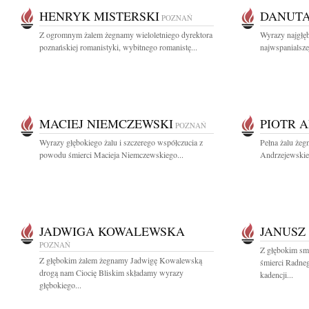
HENRYK MISTERSKI
DANUTA
POZNAŃ
Z ogromnym żalem żegnamy wieloletniego dyrektora
Wyrazy najgłę
poznańskiej romanistyki, wybitnego romanistę...
najwspanialszej
MACIEJ NIEMCZEWSKI
PIOTR 
POZNAŃ
Wyrazy głębokiego żalu i szczerego współczucia z
Pełna żalu żeg
powodu śmierci Macieja Niemczewskiego...
Andrzejewskieg
JADWIGA KOWALEWSKA
JANUSZ
POZNAŃ
Z głębokim sm
Z głębokim żalem żegnamy Jadwigę Kowalewską
śmierci Radneg
drogą nam Ciocię Bliskim składamy wyrazy
kadencji...
głębokiego...