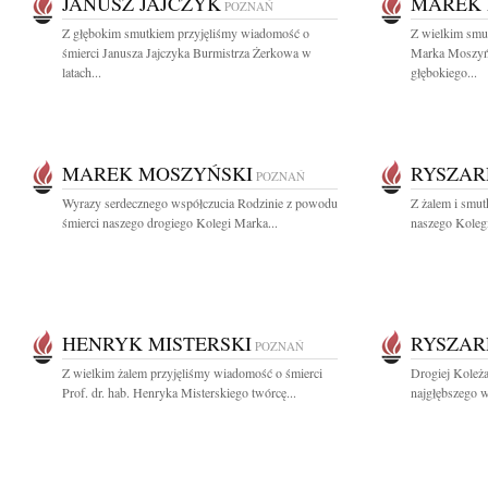
JANUSZ JAJCZYK
MAREK 
POZNAŃ
Z głębokim smutkiem przyjęliśmy wiadomość o
Z wielkim smu
śmierci Janusza Jajczyka Burmistrza Żerkowa w
Marka Moszyń
latach...
głębokiego...
MAREK MOSZYŃSKI
RYSZAR
POZNAŃ
Wyrazy serdecznego współczucia Rodzinie z powodu
Z żalem i smut
śmierci naszego drogiego Kolegi Marka...
naszego Kolegi
HENRYK MISTERSKI
RYSZAR
POZNAŃ
Z wielkim żalem przyjęliśmy wiadomość o śmierci
Drogiej Koleża
Prof. dr. hab. Henryka Misterskiego twórcę...
najgłębszego w