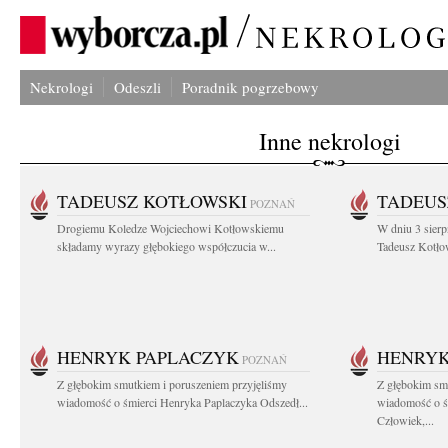
Nekrologi
Odeszli
Poradnik pogrzebowy
Inne nekrologi
TADEUSZ KOTŁOWSKI
TADEUS
POZNAŃ
Drogiemu Koledze Wojciechowi Kotłowskiemu
W dniu 3 sierp
składamy wyrazy głębokiego współczucia w...
Tadeusz Kotłow
HENRYK PAPLACZYK
HENRYK
POZNAŃ
Z głębokim smutkiem i poruszeniem przyjęliśmy
Z głębokim smu
wiadomość o śmierci Henryka Paplaczyka Odszedł...
wiadomość o ś
Człowiek,...