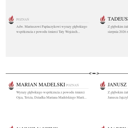
TADEUS
POZNAŃ
Adw. Mariuszowi Paplaczykowi wyrazy głębokiego
Z głębokim ża
współczucia z powodu śmierci Taty Wojciech...
sierpnia 2026 r
MARIAN MADELSKI
JANUSZ
POZNAŃ
Wyrazy głębokiego współczucia z powodu śmierci
Z głębokim ża
Ojca, Teścia, Dziadka Mariana Madelskiego Marii...
Janusza Jajczy