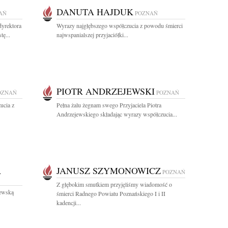
DANUTA HAJDUK
AŃ
POZNAŃ
dyrektora
Wyrazy najgłębszego współczucia z powodu śmierci
tę...
najwspanialszej przyjaciółki...
PIOTR ANDRZEJEWSKI
OZNAŃ
POZNAŃ
ucia z
Pełna żalu żegnam swego Przyjaciela Piotra
Andrzejewskiego składając wyrazy współczucia...
A
JANUSZ SZYMONOWICZ
POZNAŃ
Z głębokim smutkiem przyjęliśmy wiadomość o
ewską
śmierci Radnego Powiatu Poznańskiego I i II
kadencji...