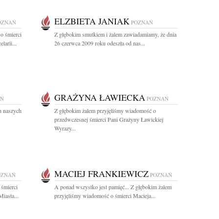
ELZBIETA JANIAK
OZNAŃ
POZNAŃ
o śmierci
Z głębokim smutkiem i żalem zawiadamiamy, że dnia
arii...
26 czerwca 2009 roku odeszła od nas...
GRAŻYNA ŁAWIECKA
AŃ
POZNAŃ
ch naszych
Z głębokim żalem przyjęliśmy wiadomość o
przedwczesnej śmierci Pani Grażyny Ławickiej
Wyrazy...
MACIEJ FRANKIEWICZ
OZNAŃ
POZNAŃ
 śmierci
A ponad wszystko jest pamięć... Z głębokim żalem
iasta...
przyjęliśmy wiadomość o śmierci Macieja...