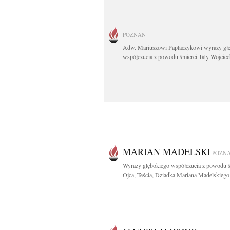
POZNAŃ
Adw. Mariuszowi Paplaczykowi wyrazy gł
współczucia z powodu śmierci Taty Wojciech
MARIAN MADELSKI
POZN
Wyrazy głębokiego współczucia z powodu ś
Ojca, Teścia, Dziadka Mariana Madelskiego 