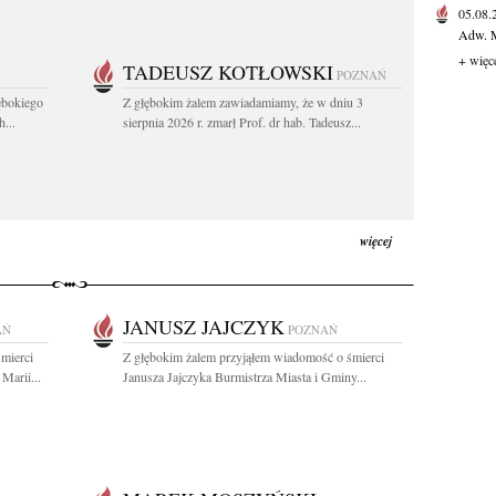
05.08
Adw. M
+ więc
TADEUSZ KOTŁOWSKI
POZNAŃ
ębokiego
Z głębokim żalem zawiadamiamy, że w dniu 3
...
sierpnia 2026 r. zmarł Prof. dr hab. Tadeusz...
więcej
JANUSZ JAJCZYK
AŃ
POZNAŃ
mierci
Z głębokim żalem przyjąłem wiadomość o śmierci
Marii...
Janusza Jajczyka Burmistrza Miasta i Gminy...