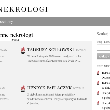
grzebowy
Inne nekrologi
Szukaj
Imię i naz
TADEUSZ KOTŁOWSKI
ZNAŃ
POZNAŃ
iemu
W dniu 3 sierpnia 2026 roku zmarł prof. dr hab.
..
Tadeusz Kotłowski Przez całe swe życie był...
INNE NE
Tadeus
Drogie
Tadeus
HENRYK PAPLACZYK
W dniu 
NAŃ
POZNAŃ
Henryk
liśmy
Z głębokim smutkiem i żalem przyjęliśmy
Z głęb
dszedł...
wiadomość o śmierci Henryka Paplaczyka Odszedł
Henryk
Człowiek,...
Z głęb