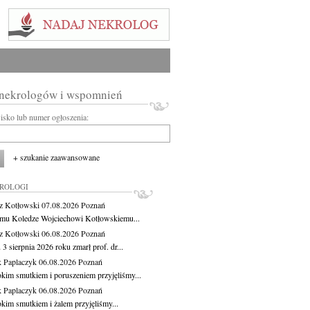
 nekrologów i wspomnień
wisko lub numer ogłoszenia:
+ szukanie zaawansowane
KROLOGI
z Kotłowski
07.08.2026
Poznań
mu Koledze Wojciechowi Kotłowskiemu...
z Kotłowski
06.08.2026
Poznań
3 sierpnia 2026 roku zmarł prof. dr...
 Paplaczyk
06.08.2026
Poznań
okim smutkiem i poruszeniem przyjęliśmy...
 Paplaczyk
06.08.2026
Poznań
okim smutkiem i żalem przyjęliśmy...