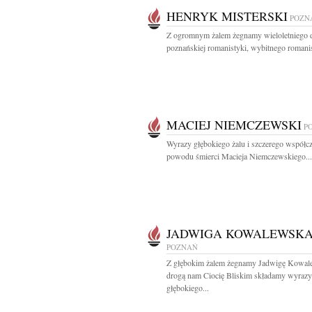
HENRYK MISTERSKI
POZN
Z ogromnym żalem żegnamy wieloletniego 
poznańskiej romanistyki, wybitnego romanis
MACIEJ NIEMCZEWSKI
P
Wyrazy głębokiego żalu i szczerego współcz
powodu śmierci Macieja Niemczewskiego...
JADWIGA KOWALEWSK
POZNAŃ
Z głębokim żalem żegnamy Jadwigę Kowal
drogą nam Ciocię Bliskim składamy wyrazy
głębokiego...