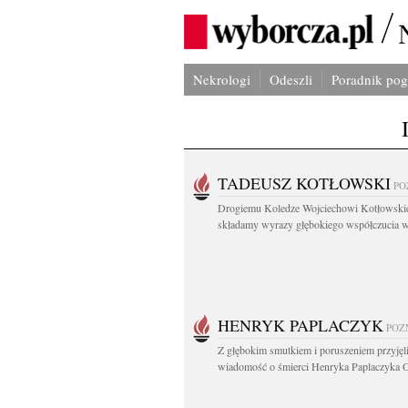
Nekrologi
Odeszli
Poradnik po
TADEUSZ KOTŁOWSKI
PO
Drogiemu Koledze Wojciechowi Kotłowsk
składamy wyrazy głębokiego współczucia w.
HENRYK PAPLACZYK
POZ
Z głębokim smutkiem i poruszeniem przyję
wiadomość o śmierci Henryka Paplaczyka O