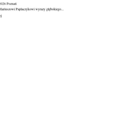
.2026
Poznań
ariuszowi Paplaczykowi wyrazy głębokiego...
ej