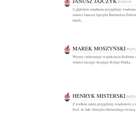
JANUSZ JAJCZYK
POZNAŃ
Z głębokim smutkiem przyjęliśmy wiadomo
śmierci Janusza Jajczyka Burmistrza Żerko
latach...
MAREK MOSZYŃSKI
POZN
Wyrazy serdecznego współczucia Rodzinie
śmierci naszego drogiego Kolegi Marka...
HENRYK MISTERSKI
POZN
Z wielkim żalem przyjęliśmy wiadomość o ś
Prof. dr. hab. Henryka Misterskiego twórcę.