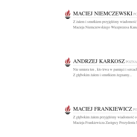
MACIEJ NIEMCZEWSKI
P
Z żalem i smutkiem przyjęliśmy wiadomość 
Macieja Niemczewskiego Wiceprezesa Kancel
ANDRZEJ KARKOSZ
POZN
Nie umiera ten , kto trwa w pamięci i serca
Z głębokim żalem i smutkiem żegnamy...
MACIEJ FRANKIEWICZ
P
Z głębokim żalem przyjęliśmy wiadomość o
Macieja Frankiewicza Zastępcy Prezydenta M