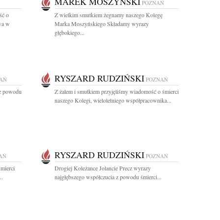
MAREK MOSZYŃSKI
POZNAŃ
ść o
Z wielkim smutkiem żegnamy naszego Kolegę
wa w
Marka Moszyńskiego Składamy wyrazy
głębokiego...
RYSZARD RUDZIŃSKI
AŃ
POZNAŃ
 z powodu
Z żalem i smutkiem przyjęliśmy wiadomość o śmierci
naszego Kolegi, wieloletniego współpracownika...
RYSZARD RUDZIŃSKI
AŃ
POZNAŃ
mierci
Drogiej Koleżance Jolancie Precz wyrazy
..
najgłębszego współczucia z powodu śmierci...