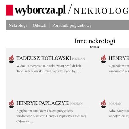
Nekrologi
Odeszli
Poradnik pogrzebowy
Inne nekrologi
TADEUSZ KOTŁOWSKI
HENRYK
POZNAŃ
W dniu 3 sierpnia 2026 roku zmarł prof. dr hab.
Z głębokim sm
Tadeusz Kotłowski Przez całe swe życie był...
wiadomość o ś
HENRYK PAPLACZYK
POZNAŃ
POZNAŃ
Z głębokim smutkiem i żalem przyjęliśmy
Adw. Mariuszo
wiadomość o śmierci Henryka Paplaczyka Odszedł
współczucia z 
Człowiek,...