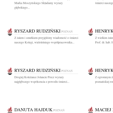
Marka Moszyńskiego Składamy wyrazy
śmierci naszeg
głębokiego...
RYSZARD RUDZIŃSKI
HENRYK
POZNAŃ
Z żalem i smutkiem przyjęliśmy wiadomość o śmierci
Z wielkim żal
naszego Kolegi, wieloletniego współpracownika...
Prof. dr. hab.
RYSZARD RUDZIŃSKI
HENRYK
POZNAŃ
Drogiej Koleżance Jolancie Precz wyrazy
Z ogromnym ża
najgłębszego współczucia z powodu śmierci...
poznańskiej ro
DANUTA HAJDUK
MACIEJ
POZNAŃ