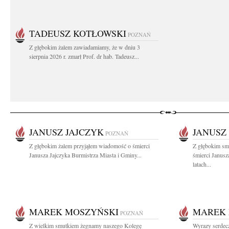
TADEUSZ KOTŁOWSKI
POZNAŃ
Z głębokim żalem zawiadamiamy, że w dniu 3
sierpnia 2026 r. zmarł Prof. dr hab. Tadeusz...
JANUSZ JAJCZYK
JANUSZ
POZNAŃ
Z głębokim żalem przyjąłem wiadomość o śmierci
Z głębokim sm
Janusza Jajczyka Burmistrza Miasta i Gminy...
śmierci Janus
latach...
MAREK MOSZYŃSKI
MAREK 
POZNAŃ
Z wielkim smutkiem żegnamy naszego Kolegę
Wyrazy serdec