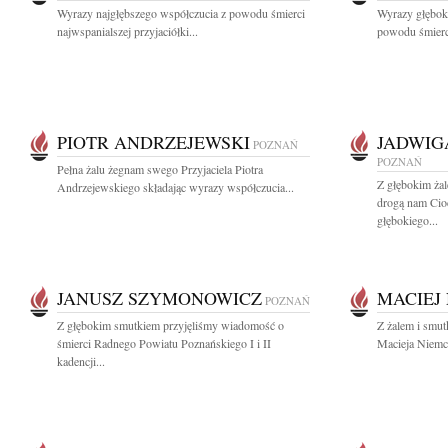
Wyrazy najgłębszego współczucia z powodu śmierci
Wyrazy głęboki
najwspanialszej przyjaciółki...
powodu śmierc
PIOTR ANDRZEJEWSKI
JADWIG
POZNAŃ
POZNAŃ
Pełna żalu żegnam swego Przyjaciela Piotra
Z głębokim ż
Andrzejewskiego składając wyrazy współczucia...
drogą nam Cio
głębokiego...
JANUSZ SZYMONOWICZ
MACIEJ
POZNAŃ
Z głębokim smutkiem przyjęliśmy wiadomość o
Z żalem i smut
śmierci Radnego Powiatu Poznańskiego I i II
Macieja Niemcz
kadencji...