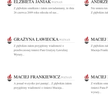
ELZBIETA JANIAK
ANDRZE
POZNAŃ
Z głębokim smutkiem i żalem zawiadamiamy, że dnia
Nie umiera ten
26 czerwca 2009 roku odeszła od nas...
Z głębokim żal
GRAŻYNA ŁAWIECKA
MACIEJ
POZNAŃ
Z głębokim żalem przyjęliśmy wiadomość o
Z głębokim ża
przedwczesnej śmierci Pani Grażyny Ławickiej
Macieja Franki
Wyrazy...
MACIEJ FRANKIEWICZ
MACIEJ
POZNAŃ
A ponad wszystko jest pamięć... Z głębokim żalem
Z wielkim smu
przyjęliśmy wiadomość o śmierci Macieja...
śmierci Pana P
wyrazy...