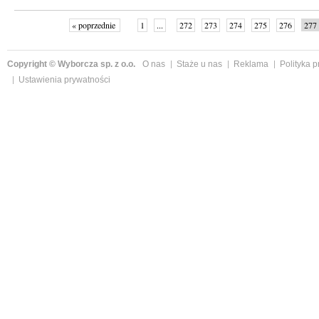
« poprzednie
1
...
272
273
274
275
276
277
Copyright © Wyborcza sp. z o.o.
O nas
Staże u nas
Reklama
Polityka 
Ustawienia prywatności