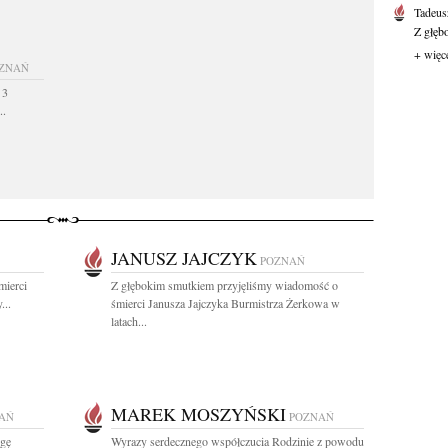
Tadeus
Z głęb
+ więc
ZNAŃ
 3
..
JANUSZ JAJCZYK
POZNAŃ
mierci
Z głębokim smutkiem przyjęliśmy wiadomość o
...
śmierci Janusza Jajczyka Burmistrza Żerkowa w
latach...
MAREK MOSZYŃSKI
AŃ
POZNAŃ
egę
Wyrazy serdecznego współczucia Rodzinie z powodu