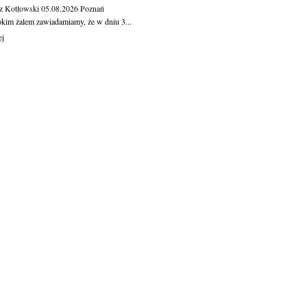
z Kotłowski
05.08.2026
Poznań
okim żalem zawiadamiamy, że w dniu 3...
ej