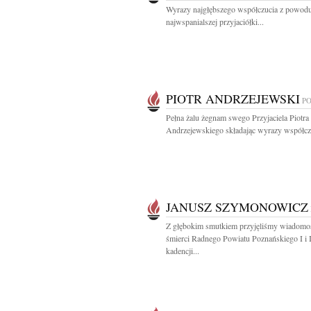
Wyrazy najgłębszego współczucia z powodu
najwspanialszej przyjaciółki...
PIOTR ANDRZEJEWSKI
P
Pełna żalu żegnam swego Przyjaciela Piotra
Andrzejewskiego składając wyrazy współczu
JANUSZ SZYMONOWICZ
Z głębokim smutkiem przyjęliśmy wiadomo
śmierci Radnego Powiatu Poznańskiego I i 
kadencji...