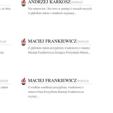
ANDRZEJ KARKOSZ
POZNAŃ
, że dnia
Nie umiera ten , kto trwa w pamięci i sercach naszych
Z głębokim żalem i smutkiem żegnamy...
MACIEJ FRANKIEWICZ
ZNAŃ
POZNAŃ
Z głębokim żalem przyjęliśmy wiadomość o śmierci
iej
Macieja Frankiewicza Zastępcy Prezydenta Miasta...
MACIEJ FRANKIEWICZ
OZNAŃ
POZNAŃ
m żalem
Z wielkim smutkiem przyjęliśmy wiadomość o
śmierci Pana Prezydenta Macieja Frankiewicza
wyrazy...