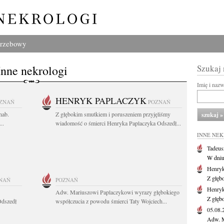
grzebowy
Inne nekrologi
Szukaj
Imię i naz
HENRYK PAPLACZYK
ZNAŃ
POZNAŃ
hab.
Z głębokim smutkiem i poruszeniem przyjęliśmy
..
wiadomość o śmierci Henryka Paplaczyka Odszedł...
INNE NE
Tadeus
W dniu 
Henryk
Z głęb
NAŃ
POZNAŃ
Henryk
Adw. Mariuszowi Paplaczykowi wyrazy głębokiego
Z głęb
Odszedł
współczucia z powodu śmierci Taty Wojciech...
05.08
Adw. M