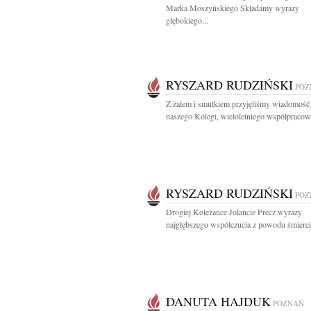
Marka Moszyńskiego Składamy wyrazy
głębokiego...
RYSZARD RUDZIŃSKI
POZ
Z żalem i smutkiem przyjęliśmy wiadomość 
naszego Kolegi, wieloletniego współpracown
RYSZARD RUDZIŃSKI
POZ
Drogiej Koleżance Jolancie Precz wyrazy
najgłębszego współczucia z powodu śmierci.
DANUTA HAJDUK
POZNAŃ