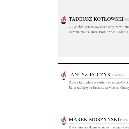
TADEUSZ KOTŁOWSKI
PO
Z głębokim żalem zawiadamiamy, że w dniu
sierpnia 2026 r. zmarł Prof. dr hab. Tadeusz.
JANUSZ JAJCZYK
POZNAŃ
Z głębokim żalem przyjąłem wiadomość o ś
Janusza Jajczyka Burmistrza Miasta i Gminy
MAREK MOSZYŃSKI
POZN
Z wielkim smutkiem żegnamy naszego Kol