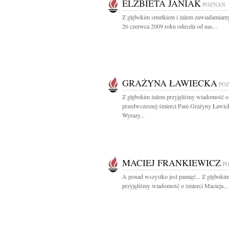
ELZBIETA JANIAK
POZNAŃ
Z głębokim smutkiem i żalem zawiadamiamy
26 czerwca 2009 roku odeszła od nas...
GRAŻYNA ŁAWIECKA
PO
Z głębokim żalem przyjęliśmy wiadomość o
przedwczesnej śmierci Pani Grażyny Ławick
Wyrazy...
MACIEJ FRANKIEWICZ
P
A ponad wszystko jest pamięć... Z głęboki
przyjęliśmy wiadomość o śmierci Macieja...