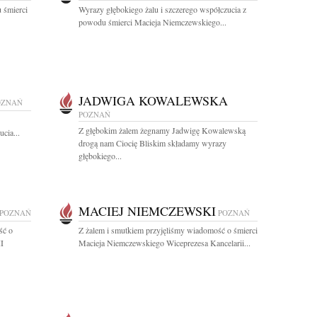
 śmierci
Wyrazy głębokiego żalu i szczerego współczucia z
powodu śmierci Macieja Niemczewskiego...
JADWIGA KOWALEWSKA
OZNAŃ
POZNAŃ
Z głębokim żalem żegnamy Jadwigę Kowalewską
cia...
drogą nam Ciocię Bliskim składamy wyrazy
głębokiego...
MACIEJ NIEMCZEWSKI
POZNAŃ
POZNAŃ
ść o
Z żalem i smutkiem przyjęliśmy wiadomość o śmierci
II
Macieja Niemczewskiego Wiceprezesa Kancelarii...