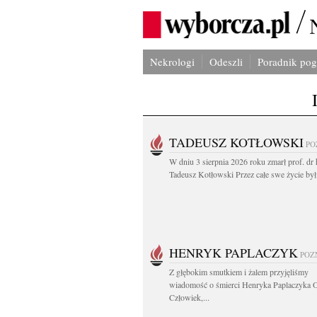
Nekrologi
Odeszli
Poradnik po
TADEUSZ KOTŁOWSKI
PO
W dniu 3 sierpnia 2026 roku zmarł prof. dr 
Tadeusz Kotłowski Przez całe swe życie był.
HENRYK PAPLACZYK
POZ
Z głębokim smutkiem i żalem przyjęliśmy
wiadomość o śmierci Henryka Paplaczyka 
Człowiek,...