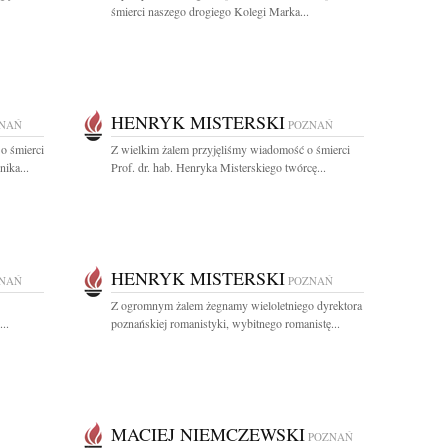
śmierci naszego drogiego Kolegi Marka...
HENRYK MISTERSKI
NAŃ
POZNAŃ
o śmierci
Z wielkim żalem przyjęliśmy wiadomość o śmierci
ika...
Prof. dr. hab. Henryka Misterskiego twórcę...
HENRYK MISTERSKI
NAŃ
POZNAŃ
Z ogromnym żalem żegnamy wieloletniego dyrektora
..
poznańskiej romanistyki, wybitnego romanistę...
MACIEJ NIEMCZEWSKI
POZNAŃ