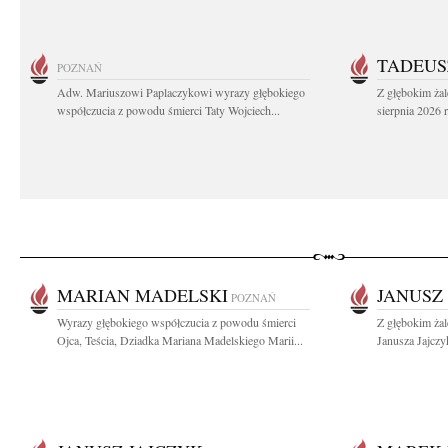
TADEUS
POZNAŃ
Adw. Mariuszowi Paplaczykowi wyrazy głębokiego
Z głębokim ża
współczucia z powodu śmierci Taty Wojciech...
sierpnia 2026 r
MARIAN MADELSKI
JANUSZ
POZNAŃ
Wyrazy głębokiego współczucia z powodu śmierci
Z głębokim ża
Ojca, Teścia, Dziadka Mariana Madelskiego Marii...
Janusza Jajczy