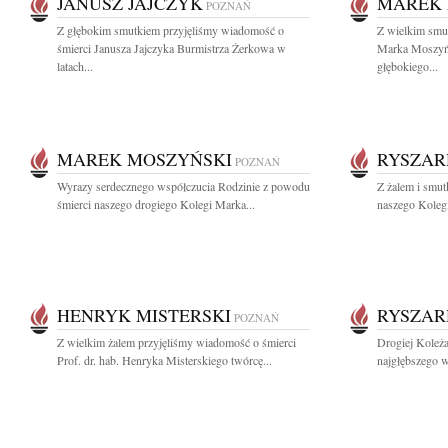
JANUSZ JAJCZYK
MAREK 
POZNAŃ
Z głębokim smutkiem przyjęliśmy wiadomość o
Z wielkim smu
śmierci Janusza Jajczyka Burmistrza Żerkowa w
Marka Moszyń
latach...
głębokiego...
MAREK MOSZYŃSKI
RYSZAR
POZNAŃ
Wyrazy serdecznego współczucia Rodzinie z powodu
Z żalem i smut
śmierci naszego drogiego Kolegi Marka...
naszego Kolegi
HENRYK MISTERSKI
RYSZAR
POZNAŃ
Z wielkim żalem przyjęliśmy wiadomość o śmierci
Drogiej Koleża
Prof. dr. hab. Henryka Misterskiego twórcę...
najgłębszego w