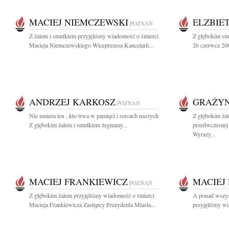
MACIEJ NIEMCZEWSKI
ELZBIE
POZNAŃ
Z żalem i smutkiem przyjęliśmy wiadomość o śmierci
Z głębokim sm
Macieja Niemczewskiego Wiceprezesa Kancelarii...
26 czerwca 200
ANDRZEJ KARKOSZ
GRAŻYN
POZNAŃ
Nie umiera ten , kto trwa w pamięci i sercach naszych
Z głębokim ża
Z głębokim żalem i smutkiem żegnamy...
przedwczesnej 
Wyrazy...
MACIEJ FRANKIEWICZ
MACIEJ
POZNAŃ
Z głębokim żalem przyjęliśmy wiadomość o śmierci
A ponad wszyst
Macieja Frankiewicza Zastępcy Prezydenta Miasta...
przyjęliśmy wi