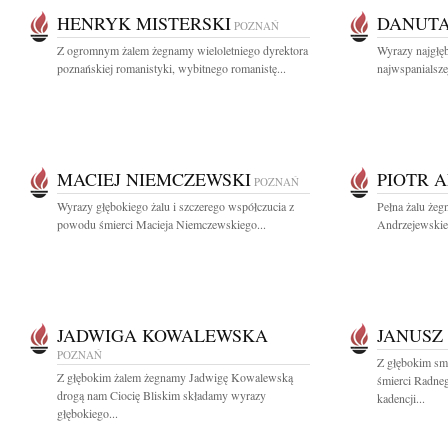
HENRYK MISTERSKI
DANUTA
POZNAŃ
Z ogromnym żalem żegnamy wieloletniego dyrektora
Wyrazy najgłę
poznańskiej romanistyki, wybitnego romanistę...
najwspanialszej
MACIEJ NIEMCZEWSKI
PIOTR 
POZNAŃ
Wyrazy głębokiego żalu i szczerego współczucia z
Pełna żalu żeg
powodu śmierci Macieja Niemczewskiego...
Andrzejewskieg
JADWIGA KOWALEWSKA
JANUSZ
POZNAŃ
Z głębokim sm
Z głębokim żalem żegnamy Jadwigę Kowalewską
śmierci Radneg
drogą nam Ciocię Bliskim składamy wyrazy
kadencji...
głębokiego...