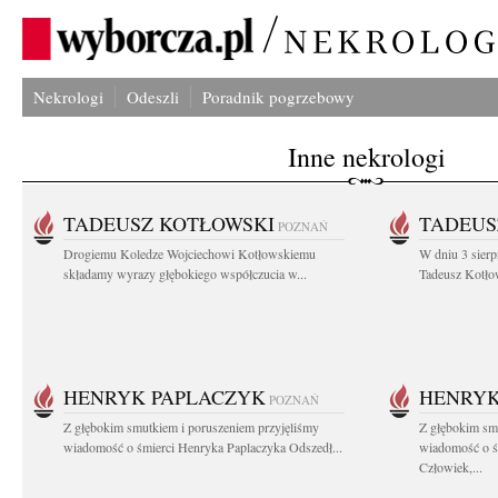
Nekrologi
Odeszli
Poradnik pogrzebowy
Inne nekrologi
TADEUSZ KOTŁOWSKI
TADEUS
POZNAŃ
Drogiemu Koledze Wojciechowi Kotłowskiemu
W dniu 3 sierp
składamy wyrazy głębokiego współczucia w...
Tadeusz Kotłow
HENRYK PAPLACZYK
HENRYK
POZNAŃ
Z głębokim smutkiem i poruszeniem przyjęliśmy
Z głębokim smu
wiadomość o śmierci Henryka Paplaczyka Odszedł...
wiadomość o ś
Człowiek,...