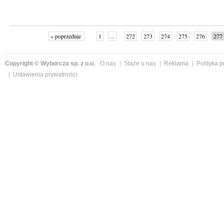
« poprzednie
1
...
272
273
274
275
276
277
Copyright © Wyborcza sp. z o.o.
O nas
Staże u nas
Reklama
Polityka 
Ustawienia prywatności