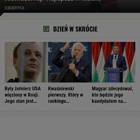
SUBSKRYPCJA
DZIEŃ W SKRÓCIE
Były żołnierz USA
Kwaśniewski
Magyar zdecydował,
więziony w Rosji.
pierwszy. Który w
kto będzie jego
Jego stan jest
rankingu
kandydatem na
krytyczny
prezydentów jest
prezydenta
Duda?