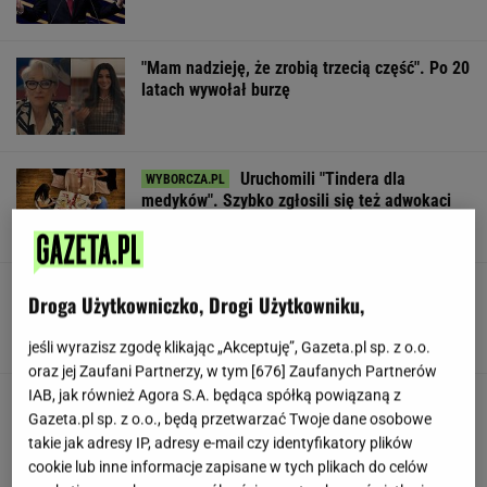
"Mam nadzieję, że zrobią trzecią część". Po 20
latach wywołał burzę
Uruchomili "Tindera dla
medyków". Szybko zgłosili się też adwokaci
SUBSKRYPCJA
To najdłuższe jezioro w Polsce. Ma aż 16 wysp
Droga Użytkowniczko, Drogi Użytkowniku,
jeśli wyrazisz zgodę klikając „Akceptuję”, Gazeta.pl sp. z o.o.
oraz jej Zaufani Partnerzy, w tym [
676
] Zaufanych Partnerów
IAB, jak również Agora S.A. będąca spółką powiązaną z
Gawryluk reaguje na krytykę po debacie u
Gazeta.pl sp. z o.o., będą przetwarzać Twoje dane osobowe
Nawrockiego. Co na to Polsat?
takie jak adresy IP, adresy e-mail czy identyfikatory plików
cookie lub inne informacje zapisane w tych plikach do celów