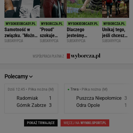
Samotność w
"Proud"
Dlaczego
Unikaj tego,
związku. "Można
szokuje
jesteśmy
jeśli chcesz
SUBSKRYPCJA
SUBSKRYPCJA
SUBSKRYPCJA
SUBSKRYPCJA
być kochaną i
odważnymi
permanentnie
znacznie
jednocześnie czuć
scenami.
zmęczeni? "Te
opóźnić
się samotną"
Rozmawiamy
same grzechy
starczą
WSPÓŁPRACA PŁATNA Z
z twórcami
główne"
demencję
scen
intymnych
Polecamy
Dziś 12:45 • Piłka nożna (M)
●
Trwa
• Piłka nożna (M)
Radomiak
1
Puszcza Niepołomice
3
Górnik Zabrze
3
Odra Opole
1
POKAŻ TRWAJĄCE
WIĘCEJ NA
WYNIKI.SPORT.PL