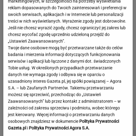
marketingowych, w szczególności na potrzeby wyświetlania
reklam dopasowanych do Twoich zainteresowań i preferencji w
swoich serwisach, aplikacjach i w Internecie lub personalizacji
treści w nich wyświetlanych. Wyrażenie zgody jest dobrowolne.
Jeśli nie chcesz wyrazić zgody, chcesz ograniczyć jej zakres lub
chcesz wycofać zgodę uprzednio udzieloną przejdź do
„Ustawień Zaawansowanych”.
Twoje dane osobowe mogą być przetwarzane także do celów
badania i mierzenia informacji dotyczących funkcjonowania
serwisów i aplikacji lub łączone z danymi dot. świadczonych
Tobie usług. W określonych przypadkach przetwarzanie
danych nie wymaga zgody i odbywa się w oparciu o
uzasadniony interes Gazeta.pl, jej spółki powiązanej – Agora
S.A. – lub Zaufanych Partnerów. Takiemu przetwarzaniu
możesz się sprzeciwić, przechodząc do „Ustawień
Zaawansowanych” lub przez kontakt z administratorem – w
zależności od zakresu sprzeciwu i podmiotu, wobec którego
jest kierowany. Więcej informacji o przetwarzaniu danych
Moby poruszony widokiem w Warszawie. Pod
osobowych znajdziesz w dokumencie
Polityka Prywatności
nagraniem tysiące reakcji
Gazeta.pl
i
Polityka Prywatności Agora S.A.