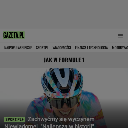
NAJPOPULARNIEJSZE
SPORT.PL
WIADOMOŚCI
FINANSE I TECHNOLOGIA
MOTORYZA
JAK W FORMULE 1
Zachwyćmy się wyczynem
Niewiadomej. "Najlepsza w historii"