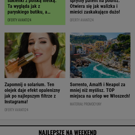
sukienki z polską metką.
sprytny patent na podróż.
Ta wygląda jak z
Otwiera się jak walizka i
paryskiego butiku, a
mieści zaskakująco dużo!
kupimy ją z RABATEM
OFERTY AVANTI24
OFERTY AVANTI24
Zapomnij o solarium. Ten
Sorrento, Amalfi i Neapol za
olejek daje efekt opalenizny
mniej niż myślisz. TOP
jak po najlepszym filtrze z
miejsca na urlop we Włoszech!
Instagrama!
MATERIAŁ PROMOCYJNY
OFERTY AVANTI24
NAJLEPSZE NA WEEKEND