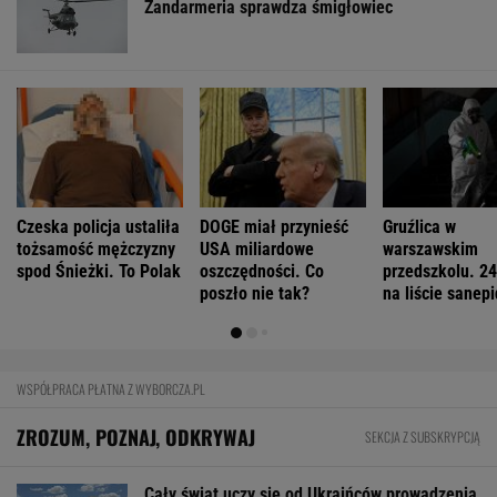
Żandarmeria sprawdza śmigłowiec
Czeska policja ustaliła
DOGE miał przynieść
Gruźlica w
tożsamość mężczyzny
USA miliardowe
warszawskim
spod Śnieżki. To Polak
oszczędności. Co
przedszkolu. 24
poszło nie tak?
na liście sanep
WSPÓŁPRACA PŁATNA Z WYBORCZA.PL
ZROZUM, POZNAJ, ODKRYWAJ
SEKCJA Z SUBSKRYPCJĄ
Cały świat uczy się od Ukraińców prowadzenia