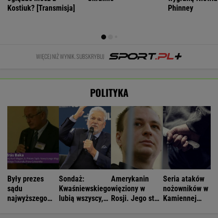
Kostiuk? [Transmisja]
Phinney
WIĘCEJ NIŻ WYNIK. SUBSKRYBUJ
POLITYKA
Były prezes
Sondaż:
Amerykanin
Seria ataków
sądu
Kwaśniewskiego
więziony w
nożowników w
najwyższego
lubią wszyscy,
Rosji. Jego stan
Kamiennej
kandydatem
Dudę
jest krytyczny
Górze. Nowe
Tiszy na
praktycznie nikt
informacje