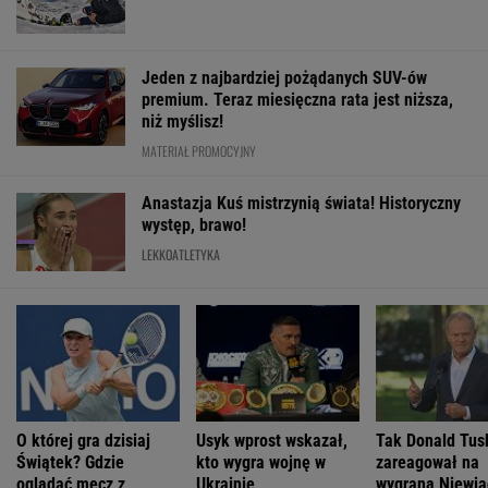
Jeden z najbardziej pożądanych SUV-ów
premium. Teraz miesięczna rata jest niższa,
niż myślisz!
MATERIAŁ PROMOCYJNY
Anastazja Kuś mistrzynią świata! Historyczny
występ, brawo!
LEKKOATLETYKA
O której gra dzisiaj
Usyk wprost wskazał,
Tak Donald Tus
Świątek? Gdzie
kto wygra wojnę w
zareagował na
oglądać mecz z
Ukrainie
wygraną Niewi