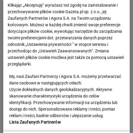
Klikając „Akceptuję” wyrażasz też zgodę na zainstalowanie i
Anastazja Kuś mistrzynią świata! Historyczny
przechowywanie plików cookie Gazeta.pl sp. z o.o., jej
występ, brawo!
Zaufanych Partnerów i Agora S.A. na Twoim urządzeniu
końcowym. Możesz w każdej chwili zmienić swoje preferencje
dotyczące plików cookie, wywołując narzędzie do zarządzania
twoimi preferencjami dot. przetwarzania danych poprzez
Jak dobrze pamiętasz polskie seriale sprzed
odnośnik „Ustawienia prywatności ” w stopce serwisu i
lat? Sprawdź się!
przechodząc do „Ustawień Zaawansowanych”. Zmiana
ustawień plików cookie możliwa jest także za pomocą ustawień
przeglądarki.
To nie droga na skróty. Matka pokazuje, jak
My, nasi Zaufani Partnerzy i Agora S.A. możemy przetwarzać
naprawdę wygląda edukacja domowa
dane osobowe w następujących celach:
MATERIAŁ PROMOCYJNY
Użycie dokładnych danych geolokalizacyjnych. Aktywne
skanowanie charakterystyki urządzenia do celów
Uciekli z Warszawy do
identyfikacji. Przechowywanie informacji na urządzeniu lub
Łomianek. Dziś mówią o jednym: korkach
dostęp do nich. Spersonalizowane reklamy i treści, pomiar
reklam i treści, badnie odbiorców i ulepszanie usług.
SUBSKRYPCJA
Lista Zaufanych Partnerów
Wzięli pod lupę wielką reformę Muska. Gdzie