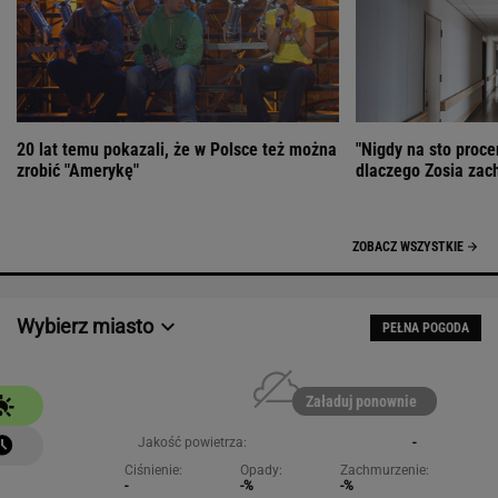
20 lat temu pokazali, że w Polsce też można
"Nigdy na sto proce
zrobić "Amerykę"
dlaczego Zosia zac
ZOBACZ WSZYSTKIE
Wybierz miasto
PEŁNA POGODA
Załaduj ponownie
Jakość powietrza:
-
Ciśnienie:
Opady:
Zachmurzenie:
-
-%
-%