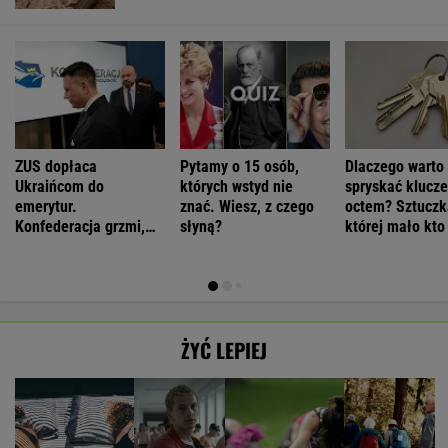
ZUS dopłaca
Pytamy o 15 osób,
Dlaczego warto
Ukraińcom do
których wstyd nie
spryskać klucze
emerytur.
znać. Wiesz, z czego
octem? Sztuczk
Konfederacja grzmi,
słyną?
której mało kto
ale zapomina o ważnej
rzeczy
ŻYĆ LEPIEJ