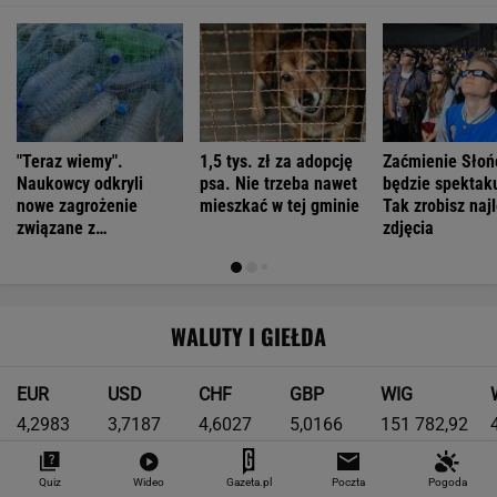
"Teraz wiemy".
1,5 tys. zł za adopcję
Zaćmienie Słoń
Naukowcy odkryli
psa. Nie trzeba nawet
będzie spektak
nowe zagrożenie
mieszkać w tej gminie
Tak zrobisz naj
związane z
zdjęcia
mikroplastikiem
WALUTY I GIEŁDA
EUR
USD
CHF
GBP
WIG
4,2983
3,7187
4,6027
5,0166
151 782,92
-0,09%
-0,41%
0,15%
-0,13%
-0,24%
Quiz
Wideo
Gazeta.pl
Poczta
Pogoda