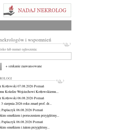
 nekrologów i wspomnień
wisko lub numer ogłoszenia:
+ szukanie zaawansowane
KROLOGI
z Kotłowski
07.08.2026
Poznań
mu Koledze Wojciechowi Kotłowskiemu...
z Kotłowski
06.08.2026
Poznań
3 sierpnia 2026 roku zmarł prof. dr...
 Paplaczyk
06.08.2026
Poznań
okim smutkiem i poruszeniem przyjęliśmy...
 Paplaczyk
06.08.2026
Poznań
okim smutkiem i żalem przyjęliśmy...