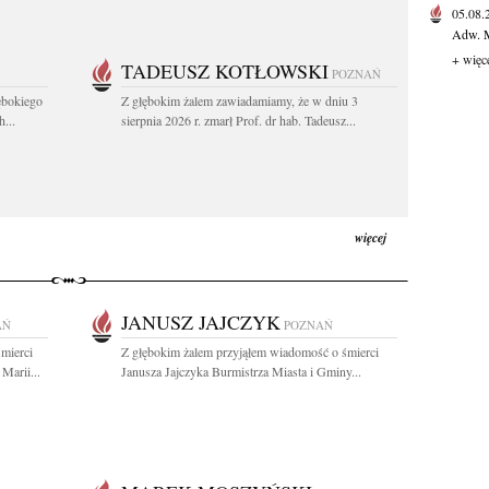
05.08
Adw. M
+ więc
TADEUSZ KOTŁOWSKI
POZNAŃ
ębokiego
Z głębokim żalem zawiadamiamy, że w dniu 3
...
sierpnia 2026 r. zmarł Prof. dr hab. Tadeusz...
więcej
JANUSZ JAJCZYK
AŃ
POZNAŃ
mierci
Z głębokim żalem przyjąłem wiadomość o śmierci
Marii...
Janusza Jajczyka Burmistrza Miasta i Gminy...