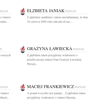
ELZBIETA JANIAK
OZNAŃ
POZNAŃ
o śmierci
Z głębokim smutkiem i żalem zawiadamiamy, że dnia
arii...
26 czerwca 2009 roku odeszła od nas...
GRAŻYNA ŁAWIECKA
AŃ
POZNAŃ
ch naszych
Z głębokim żalem przyjęliśmy wiadomość o
przedwczesnej śmierci Pani Grażyny Ławickiej
Wyrazy...
MACIEJ FRANKIEWICZ
OZNAŃ
POZNAŃ
 śmierci
A ponad wszystko jest pamięć... Z głębokim żalem
iasta...
przyjęliśmy wiadomość o śmierci Macieja...