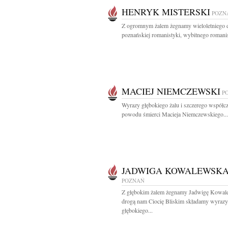
HENRYK MISTERSKI
POZN
Z ogromnym żalem żegnamy wieloletniego 
poznańskiej romanistyki, wybitnego romanis
MACIEJ NIEMCZEWSKI
P
Wyrazy głębokiego żalu i szczerego współcz
powodu śmierci Macieja Niemczewskiego...
JADWIGA KOWALEWSK
POZNAŃ
Z głębokim żalem żegnamy Jadwigę Kowal
drogą nam Ciocię Bliskim składamy wyrazy
głębokiego...