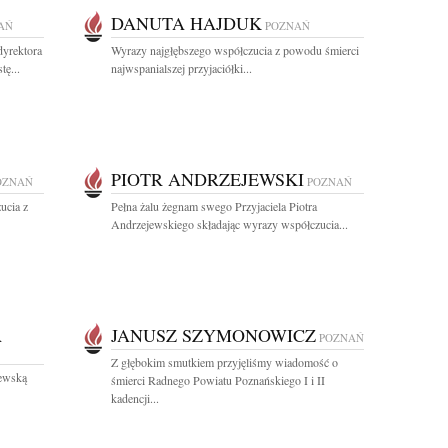
DANUTA HAJDUK
AŃ
POZNAŃ
dyrektora
Wyrazy najgłębszego współczucia z powodu śmierci
tę...
najwspanialszej przyjaciółki...
PIOTR ANDRZEJEWSKI
OZNAŃ
POZNAŃ
ucia z
Pełna żalu żegnam swego Przyjaciela Piotra
Andrzejewskiego składając wyrazy współczucia...
A
JANUSZ SZYMONOWICZ
POZNAŃ
Z głębokim smutkiem przyjęliśmy wiadomość o
ewską
śmierci Radnego Powiatu Poznańskiego I i II
kadencji...