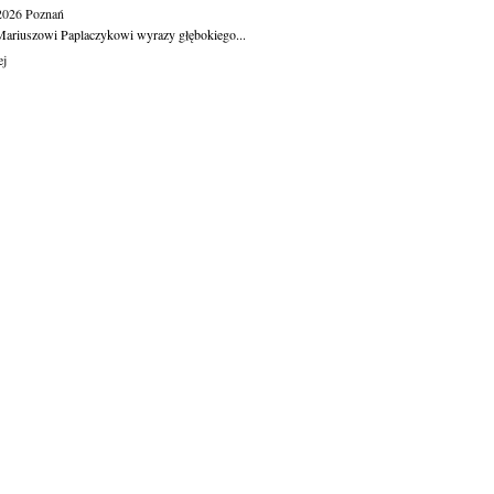
.2026
Poznań
ariuszowi Paplaczykowi wyrazy głębokiego...
ej