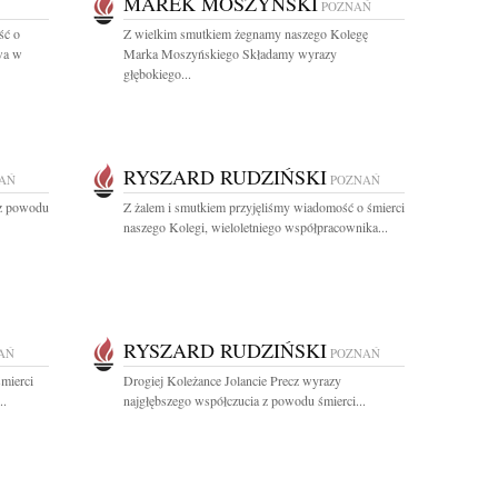
MAREK MOSZYŃSKI
POZNAŃ
ść o
Z wielkim smutkiem żegnamy naszego Kolegę
wa w
Marka Moszyńskiego Składamy wyrazy
głębokiego...
RYSZARD RUDZIŃSKI
AŃ
POZNAŃ
 z powodu
Z żalem i smutkiem przyjęliśmy wiadomość o śmierci
naszego Kolegi, wieloletniego współpracownika...
RYSZARD RUDZIŃSKI
AŃ
POZNAŃ
mierci
Drogiej Koleżance Jolancie Precz wyrazy
..
najgłębszego współczucia z powodu śmierci...