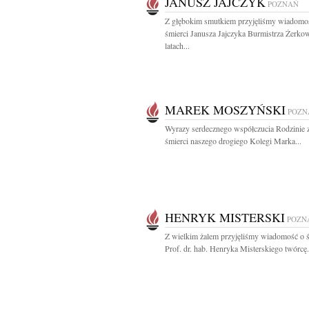
JANUSZ JAJCZYK
POZNAŃ
Z głębokim smutkiem przyjęliśmy wiadomo
śmierci Janusza Jajczyka Burmistrza Żerko
latach...
MAREK MOSZYŃSKI
POZN
Wyrazy serdecznego współczucia Rodzinie
śmierci naszego drogiego Kolegi Marka...
HENRYK MISTERSKI
POZN
Z wielkim żalem przyjęliśmy wiadomość o ś
Prof. dr. hab. Henryka Misterskiego twórcę.