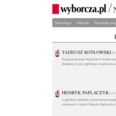
Nekrologi
Odeszli
Poradnik po
TADEUSZ KOTŁOWSKI
PO
Drogiemu Koledze Wojciechowi Kotłowsk
składamy wyrazy głębokiego współczucia w.
HENRYK PAPLACZYK
POZ
Z głębokim smutkiem i poruszeniem przyję
wiadomość o śmierci Henryka Paplaczyka O