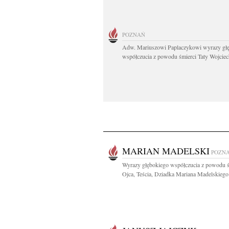
POZNAŃ
Adw. Mariuszowi Paplaczykowi wyrazy gł
współczucia z powodu śmierci Taty Wojciech
MARIAN MADELSKI
POZN
Wyrazy głębokiego współczucia z powodu ś
Ojca, Teścia, Dziadka Mariana Madelskiego 