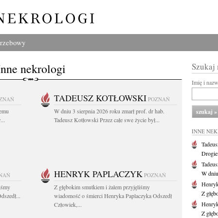
grzebowy
Inne nekrologi
Szukaj
Imię i naz
TADEUSZ KOTŁOWSKI
ZNAŃ
POZNAŃ
iemu
W dniu 3 sierpnia 2026 roku zmarł prof. dr hab.
..
Tadeusz Kotłowski Przez całe swe życie był...
INNE NE
Tadeus
Drogie
Tadeus
HENRYK PAPLACZYK
W dniu 
NAŃ
POZNAŃ
Henryk
liśmy
Z głębokim smutkiem i żalem przyjęliśmy
Z głęb
dszedł...
wiadomość o śmierci Henryka Paplaczyka Odszedł
Henryk
Człowiek,...
Z głęb