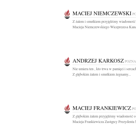
MACIEJ NIEMCZEWSKI
P
Z żalem i smutkiem przyjęliśmy wiadomość 
Macieja Niemczewskiego Wiceprezesa Kancel
ANDRZEJ KARKOSZ
POZN
Nie umiera ten , kto trwa w pamięci i serca
Z głębokim żalem i smutkiem żegnamy...
MACIEJ FRANKIEWICZ
P
Z głębokim żalem przyjęliśmy wiadomość o
Macieja Frankiewicza Zastępcy Prezydenta M