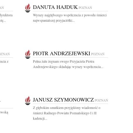
DANUTA HAJDUK
AŃ
POZNAŃ
dyrektora
Wyrazy najgłębszego współczucia z powodu śmierci
tę...
najwspanialszej przyjaciółki...
PIOTR ANDRZEJEWSKI
OZNAŃ
POZNAŃ
ucia z
Pełna żalu żegnam swego Przyjaciela Piotra
Andrzejewskiego składając wyrazy współczucia...
A
JANUSZ SZYMONOWICZ
POZNAŃ
Z głębokim smutkiem przyjęliśmy wiadomość o
ewską
śmierci Radnego Powiatu Poznańskiego I i II
kadencji...