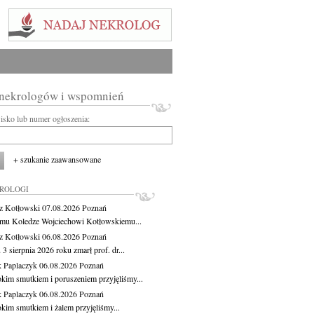
 nekrologów i wspomnień
wisko lub numer ogłoszenia:
+ szukanie zaawansowane
KROLOGI
z Kotłowski
07.08.2026
Poznań
mu Koledze Wojciechowi Kotłowskiemu...
z Kotłowski
06.08.2026
Poznań
3 sierpnia 2026 roku zmarł prof. dr...
 Paplaczyk
06.08.2026
Poznań
okim smutkiem i poruszeniem przyjęliśmy...
 Paplaczyk
06.08.2026
Poznań
okim smutkiem i żalem przyjęliśmy...