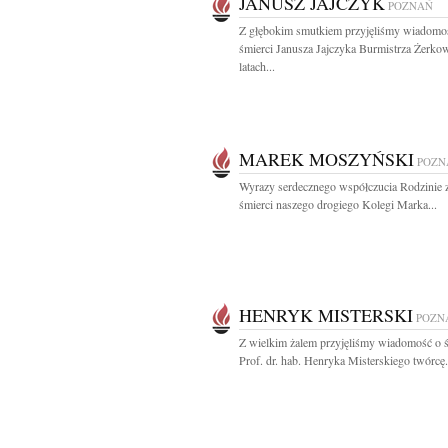
JANUSZ JAJCZYK
POZNAŃ
Z głębokim smutkiem przyjęliśmy wiadomo
śmierci Janusza Jajczyka Burmistrza Żerko
latach...
MAREK MOSZYŃSKI
POZN
Wyrazy serdecznego współczucia Rodzinie
śmierci naszego drogiego Kolegi Marka...
HENRYK MISTERSKI
POZN
Z wielkim żalem przyjęliśmy wiadomość o ś
Prof. dr. hab. Henryka Misterskiego twórcę.