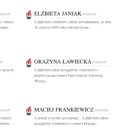
ELZBIETA JANIAK
OZNAŃ
POZNAŃ
o śmierci
Z głębokim smutkiem i żalem zawiadamiamy, że dnia
arii...
26 czerwca 2009 roku odeszła od nas...
GRAŻYNA ŁAWIECKA
AŃ
POZNAŃ
ch naszych
Z głębokim żalem przyjęliśmy wiadomość o
przedwczesnej śmierci Pani Grażyny Ławickiej
Wyrazy...
MACIEJ FRANKIEWICZ
OZNAŃ
POZNAŃ
 śmierci
A ponad wszystko jest pamięć... Z głębokim żalem
iasta...
przyjęliśmy wiadomość o śmierci Macieja...