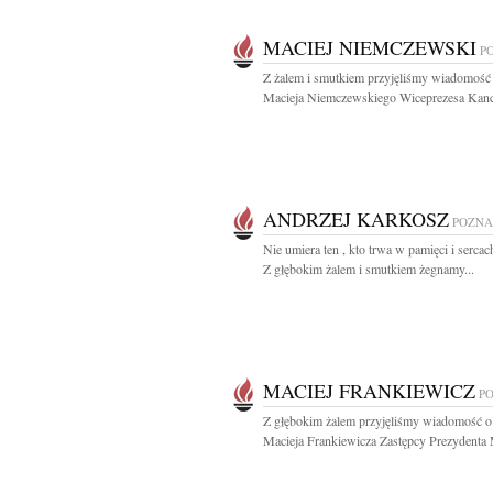
MACIEJ NIEMCZEWSKI
P
Z żalem i smutkiem przyjęliśmy wiadomość 
Macieja Niemczewskiego Wiceprezesa Kancel
ANDRZEJ KARKOSZ
POZN
Nie umiera ten , kto trwa w pamięci i serca
Z głębokim żalem i smutkiem żegnamy...
MACIEJ FRANKIEWICZ
P
Z głębokim żalem przyjęliśmy wiadomość o
Macieja Frankiewicza Zastępcy Prezydenta M