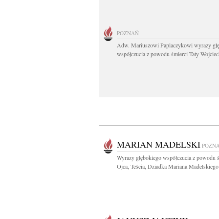
POZNAŃ
Adw. Mariuszowi Paplaczykowi wyrazy gł
współczucia z powodu śmierci Taty Wojciech
MARIAN MADELSKI
POZN
Wyrazy głębokiego współczucia z powodu ś
Ojca, Teścia, Dziadka Mariana Madelskiego 