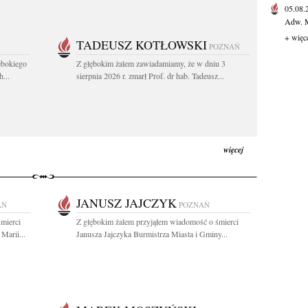
05.08
Adw. M
+ więc
TADEUSZ KOTŁOWSKI
POZNAŃ
ębokiego
Z głębokim żalem zawiadamiamy, że w dniu 3
...
sierpnia 2026 r. zmarł Prof. dr hab. Tadeusz...
więcej
JANUSZ JAJCZYK
AŃ
POZNAŃ
mierci
Z głębokim żalem przyjąłem wiadomość o śmierci
Marii...
Janusza Jajczyka Burmistrza Miasta i Gminy...