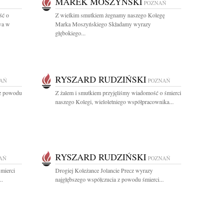
MAREK MOSZYŃSKI
POZNAŃ
ść o
Z wielkim smutkiem żegnamy naszego Kolegę
wa w
Marka Moszyńskiego Składamy wyrazy
głębokiego...
RYSZARD RUDZIŃSKI
AŃ
POZNAŃ
 z powodu
Z żalem i smutkiem przyjęliśmy wiadomość o śmierci
naszego Kolegi, wieloletniego współpracownika...
RYSZARD RUDZIŃSKI
AŃ
POZNAŃ
mierci
Drogiej Koleżance Jolancie Precz wyrazy
..
najgłębszego współczucia z powodu śmierci...