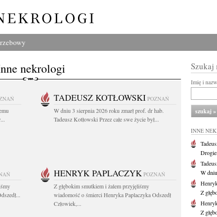
grzebowy
Inne nekrologi
Szukaj
Imię i naz
TADEUSZ KOTŁOWSKI
ZNAŃ
POZNAŃ
iemu
W dniu 3 sierpnia 2026 roku zmarł prof. dr hab.
..
Tadeusz Kotłowski Przez całe swe życie był...
INNE NE
Tadeus
Drogie
Tadeus
HENRYK PAPLACZYK
W dniu 
NAŃ
POZNAŃ
Henryk
liśmy
Z głębokim smutkiem i żalem przyjęliśmy
Z głęb
dszedł...
wiadomość o śmierci Henryka Paplaczyka Odszedł
Henryk
Człowiek,...
Z głęb