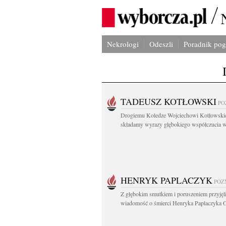
Nekrologi
Odeszli
Poradnik po
TADEUSZ KOTŁOWSKI
PO
Drogiemu Koledze Wojciechowi Kotłowsk
składamy wyrazy głębokiego współczucia w.
HENRYK PAPLACZYK
POZ
Z głębokim smutkiem i poruszeniem przyję
wiadomość o śmierci Henryka Paplaczyka O