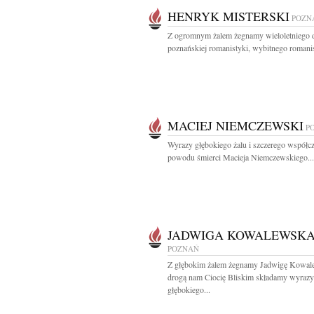
HENRYK MISTERSKI
POZN
Z ogromnym żalem żegnamy wieloletniego 
poznańskiej romanistyki, wybitnego romanis
MACIEJ NIEMCZEWSKI
P
Wyrazy głębokiego żalu i szczerego współcz
powodu śmierci Macieja Niemczewskiego...
JADWIGA KOWALEWSK
POZNAŃ
Z głębokim żalem żegnamy Jadwigę Kowal
drogą nam Ciocię Bliskim składamy wyrazy
głębokiego...