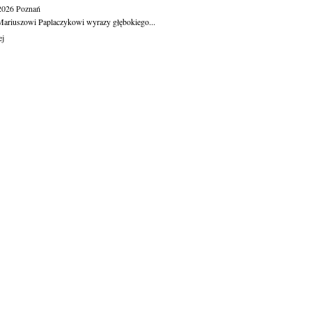
.2026
Poznań
ariuszowi Paplaczykowi wyrazy głębokiego...
ej