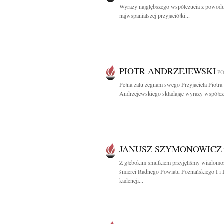
Wyrazy najgłębszego współczucia z powodu
najwspanialszej przyjaciółki...
PIOTR ANDRZEJEWSKI
P
Pełna żalu żegnam swego Przyjaciela Piotra
Andrzejewskiego składając wyrazy współczu
JANUSZ SZYMONOWICZ
Z głębokim smutkiem przyjęliśmy wiadomo
śmierci Radnego Powiatu Poznańskiego I i 
kadencji...