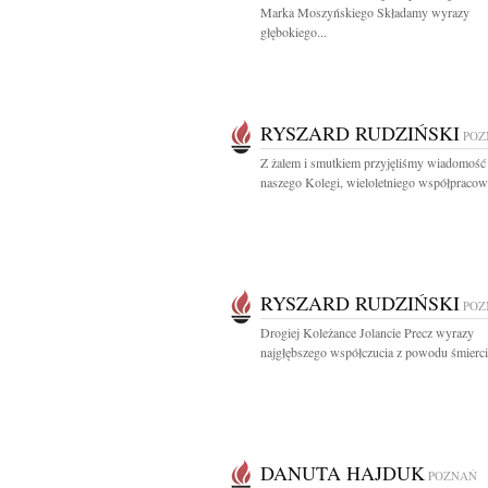
Marka Moszyńskiego Składamy wyrazy
głębokiego...
RYSZARD RUDZIŃSKI
POZ
Z żalem i smutkiem przyjęliśmy wiadomość 
naszego Kolegi, wieloletniego współpracown
RYSZARD RUDZIŃSKI
POZ
Drogiej Koleżance Jolancie Precz wyrazy
najgłębszego współczucia z powodu śmierci.
DANUTA HAJDUK
POZNAŃ