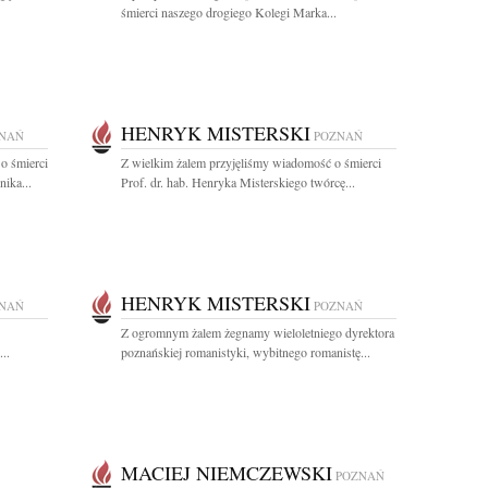
śmierci naszego drogiego Kolegi Marka...
HENRYK MISTERSKI
NAŃ
POZNAŃ
o śmierci
Z wielkim żalem przyjęliśmy wiadomość o śmierci
ika...
Prof. dr. hab. Henryka Misterskiego twórcę...
HENRYK MISTERSKI
NAŃ
POZNAŃ
Z ogromnym żalem żegnamy wieloletniego dyrektora
..
poznańskiej romanistyki, wybitnego romanistę...
MACIEJ NIEMCZEWSKI
POZNAŃ