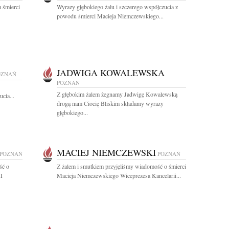
 śmierci
Wyrazy głębokiego żalu i szczerego współczucia z
powodu śmierci Macieja Niemczewskiego...
JADWIGA KOWALEWSKA
OZNAŃ
POZNAŃ
Z głębokim żalem żegnamy Jadwigę Kowalewską
cia...
drogą nam Ciocię Bliskim składamy wyrazy
głębokiego...
MACIEJ NIEMCZEWSKI
POZNAŃ
POZNAŃ
ść o
Z żalem i smutkiem przyjęliśmy wiadomość o śmierci
II
Macieja Niemczewskiego Wiceprezesa Kancelarii...