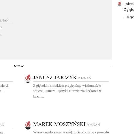
Tadeus
Z głęb
+ więc
ZNAŃ
 3
..
JANUSZ JAJCZYK
POZNAŃ
mierci
Z głębokim smutkiem przyjęliśmy wiadomość o
...
śmierci Janusza Jajczyka Burmistrza Żerkowa w
latach...
MAREK MOSZYŃSKI
AŃ
POZNAŃ
egę
Wyrazy serdecznego współczucia Rodzinie z powodu