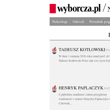
Nekrologi
Odeszli
Poradnik po
TADEUSZ KOTŁOWSKI
PO
W dniu 3 sierpnia 2026 roku zmarł prof. dr 
Tadeusz Kotłowski Przez całe swe życie był.
HENRYK PAPLACZYK
POZ
Z głębokim smutkiem i żalem przyjęliśmy
wiadomość o śmierci Henryka Paplaczyka 
Człowiek,...