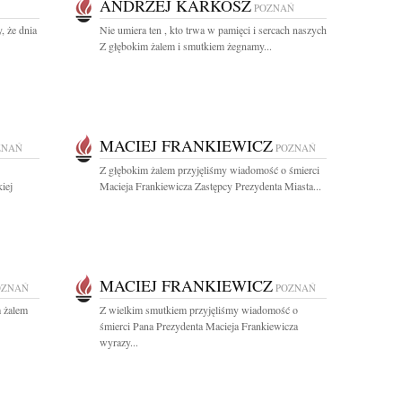
ANDRZEJ KARKOSZ
POZNAŃ
, że dnia
Nie umiera ten , kto trwa w pamięci i sercach naszych
Z głębokim żalem i smutkiem żegnamy...
MACIEJ FRANKIEWICZ
ZNAŃ
POZNAŃ
Z głębokim żalem przyjęliśmy wiadomość o śmierci
iej
Macieja Frankiewicza Zastępcy Prezydenta Miasta...
MACIEJ FRANKIEWICZ
OZNAŃ
POZNAŃ
m żalem
Z wielkim smutkiem przyjęliśmy wiadomość o
śmierci Pana Prezydenta Macieja Frankiewicza
wyrazy...