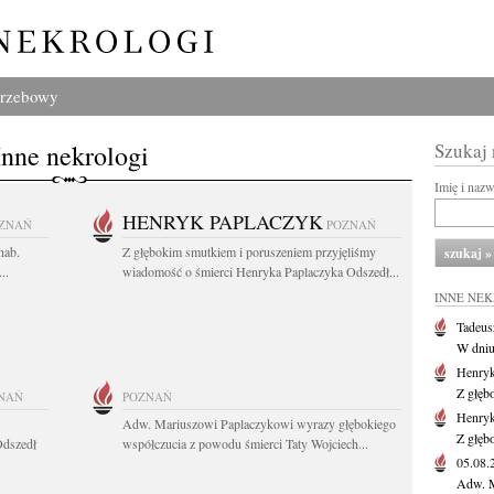
grzebowy
Inne nekrologi
Szukaj
Imię i naz
HENRYK PAPLACZYK
ZNAŃ
POZNAŃ
hab.
Z głębokim smutkiem i poruszeniem przyjęliśmy
..
wiadomość o śmierci Henryka Paplaczyka Odszedł...
INNE NE
Tadeus
W dniu 
Henryk
Z głęb
NAŃ
POZNAŃ
Henryk
Adw. Mariuszowi Paplaczykowi wyrazy głębokiego
Z głęb
Odszedł
współczucia z powodu śmierci Taty Wojciech...
05.08
Adw. M