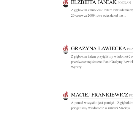
ELZBIETA JANIAK
POZNAŃ
Z głębokim smutkiem i żalem zawiadamiamy
26 czerwca 2009 roku odeszła od nas...
GRAŻYNA ŁAWIECKA
PO
Z głębokim żalem przyjęliśmy wiadomość o
przedwczesnej śmierci Pani Grażyny Ławick
Wyrazy...
MACIEJ FRANKIEWICZ
P
A ponad wszystko jest pamięć... Z głęboki
przyjęliśmy wiadomość o śmierci Macieja...