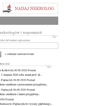
 nekrologów i wspomnień
wisko lub numer ogłoszenia:
+ szukanie zaawansowane
KROLOGI
z Kotłowski
06.08.2026
Poznań
3 sierpnia 2026 roku zmarł prof. dr...
 Paplaczyk
06.08.2026
Poznań
okim smutkiem i poruszeniem przyjęliśmy...
 Paplaczyk
06.08.2026
Poznań
okim smutkiem i żalem przyjęliśmy...
.2026
Poznań
ariuszowi Paplaczykowi wyrazy głębokiego...