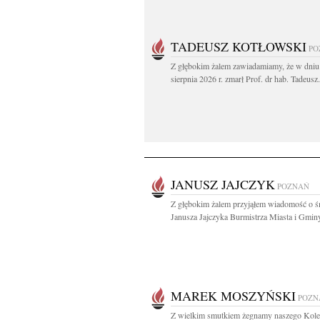
TADEUSZ KOTŁOWSKI
PO
Z głębokim żalem zawiadamiamy, że w dniu
sierpnia 2026 r. zmarł Prof. dr hab. Tadeusz.
JANUSZ JAJCZYK
POZNAŃ
Z głębokim żalem przyjąłem wiadomość o ś
Janusza Jajczyka Burmistrza Miasta i Gminy
MAREK MOSZYŃSKI
POZN
Z wielkim smutkiem żegnamy naszego Kol