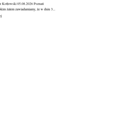
z Kotłowski
05.08.2026
Poznań
okim żalem zawiadamiamy, że w dniu 3...
ej